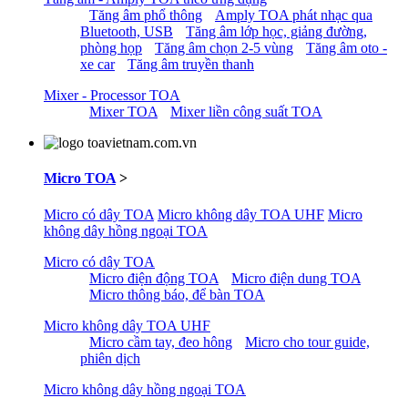
Tăng âm phổ thông
Amply TOA phát nhạc qua
Bluetooth, USB
Tăng âm lớp học, giảng đường,
phòng họp
Tăng âm chọn 2-5 vùng
Tăng âm oto -
xe car
Tăng âm truyền thanh
Mixer - Processor TOA
Mixer TOA
Mixer liền công suất TOA
Micro TOA
>
Micro có dây TOA
Micro không dây TOA UHF
Micro
không dây hồng ngoại TOA
Micro có dây TOA
Micro điện động TOA
Micro điện dung TOA
Micro thông báo, để bàn TOA
Micro không dây TOA UHF
Micro cầm tay, đeo hông
Micro cho tour guide,
phiên dịch
Micro không dây hồng ngoại TOA