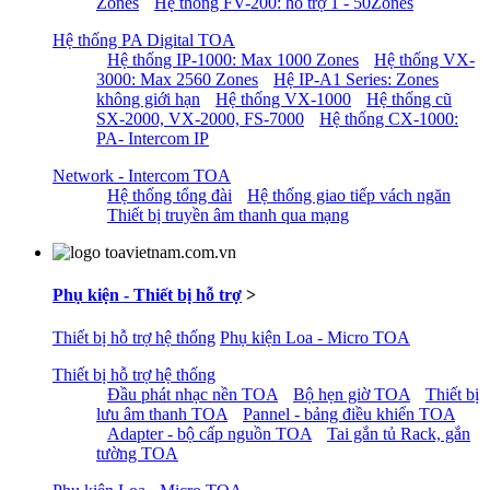
Zones
Hệ thống FV-200: hỗ trợ 1 - 50Zones
Hệ thống PA Digital TOA
Hệ thống IP-1000: Max 1000 Zones
Hệ thống VX-
3000: Max 2560 Zones
Hệ IP-A1 Series: Zones
không giới hạn
Hệ thống VX-1000
Hệ thống cũ
SX-2000, VX-2000, FS-7000
Hệ thống CX-1000:
PA- Intercom IP
Network - Intercom TOA
Hệ thống tổng đài
Hệ thống giao tiếp vách ngăn
Thiết bị truyền âm thanh qua mạng
Phụ kiện - Thiết bị hỗ trợ
>
Thiết bị hỗ trợ hệ thống
Phụ kiện Loa - Micro TOA
Thiết bị hỗ trợ hệ thống
Đầu phát nhạc nền TOA
Bộ hẹn giờ TOA
Thiết bị
lưu âm thanh TOA
Pannel - bảng điều khiển TOA
Adapter - bộ cấp nguồn TOA
Tai gắn tủ Rack, gắn
tường TOA