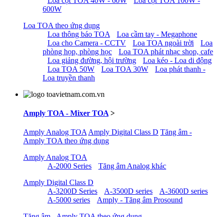
Loa cột TOA 40W - 60W
Loa cột TOA 100W -
600W
Loa TOA theo ứng dụng
Loa thông báo TOA
Loa cầm tay - Megaphone
Loa cho Camera - CCTV
Loa TOA ngoài trời
Loa
phòng họp, phòng học
Loa TOA phát nhạc shop, cafe
Loa giảng đường, hội trường
Loa kéo - Loa di động
Loa TOA 50W
Loa TOA 30W
Loa phát thanh -
Loa truyền thanh
Amply TOA - Mixer TOA
>
Amply Analog TOA
Amply Digital Class D
Tăng âm -
Amply TOA theo ứng dụng
Amply Analog TOA
A-2000 Series
Tăng âm Analog khác
Amply Digital Class D
A-3200D Series
A-3500D series
A-3600D series
A-5000 series
Amply - Tăng âm Prosound
Tăng âm - Amply TOA theo ứng dụng