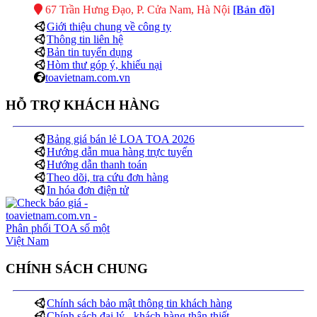
67 Trần Hưng Đạo, P. Cửa Nam, Hà Nội
[Bản đồ]
Giới thiệu chung về công ty
Thông tin liên hệ
Bản tin tuyển dụng
Hòm thư góp ý, khiếu nại
toavietnam.com.vn
HỖ TRỢ KHÁCH HÀNG
Bảng giá bán lẻ LOA TOA 2026
Hướng dẫn mua hàng trực tuyến
Hướng dẫn thanh toán
Theo dõi, tra cứu đơn hàng
In hóa đơn điện tử
CHÍNH SÁCH CHUNG
Chính sách bảo mật thông tin khách hàng
Chính sách đại lý - khách hàng thân thiết