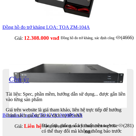
Đồng hồ đo trở kháng LOA: TOA ZM-104A
12.308.000 vnđ
(4666)
Giá:
Đồng hồ đo trở kháng, xác định công
suất từng line, zone loa
Chú ý:
Tài liệu: Spec, phần mềm, hướng dẫn sử dụng... được gắn liền
vào từng sản phẩm
Giá trên website là giá tham khảo, liên hệ trực tiếp để hưởng
Bộ quản lý nguồn: TOA VX-3100PS-AS
chính sách giá dự án và dịch vụ tốt nhất
Liên hệ
(281)
Đặc tính, thông số kỹ thuật trên website
Giá:
Cung cấp nguồn cho toàn bộ thiết bị hệ thống VX-
có thể thay đổi mà không thông báo trước
3000