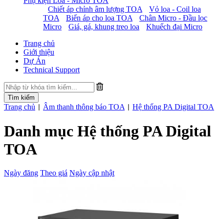
Phụ kiện Loa - Micro TOA
Chiết áp chỉnh âm lượng TOA
Vỏ loa - Coil loa
TOA
Biến áp cho loa TOA
Chân Micro - Đầu lọc
Micro
Giá, gá, khung treo loa
Khuếch đại Micro
Trang chủ
Giới thiệu
Dự Án
Technical Support
Trang chủ
Âm thanh thông báo TOA
Hệ thống PA Digital TOA
|
|
Danh mục Hệ thống PA Digital
TOA
Ngày đăng
Theo giá
Ngày cập nhật