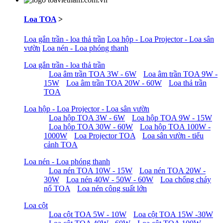
Loa TOA
>
Loa gắn trần - loa thả trần
Loa hộp - Loa Projector - Loa sân
vườn
Loa nén - Loa phóng thanh
Loa gắn trần - loa thả trần
Loa âm trần TOA 3W - 6W
Loa âm trần TOA 9W -
15W
Loa âm trần TOA 20W - 60W
Loa thả trần
TOA
Loa hộp - Loa Projector - Loa sân vườn
Loa hộp TOA 3W - 6W
Loa hộp TOA 9W - 15W
Loa hộp TOA 30W - 60W
Loa hộp TOA 100W -
1000W
Loa Projector TOA
Loa sân vườn - tiểu
cảnh TOA
Loa nén - Loa phóng thanh
Loa nén TOA 10W - 15W
Loa nén TOA 20W -
30W
Loa nén 40W - 50W - 60W
Loa chống cháy
nổ TOA
Loa nén công suất lớn
Loa cột
Loa cột TOA 5W - 10W
Loa cột TOA 15W -30W