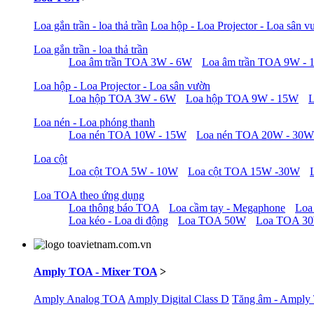
Loa gắn trần - loa thả trần
Loa hộp - Loa Projector - Loa sân v
Loa gắn trần - loa thả trần
Loa âm trần TOA 3W - 6W
Loa âm trần TOA 9W -
Loa hộp - Loa Projector - Loa sân vườn
Loa hộp TOA 3W - 6W
Loa hộp TOA 9W - 15W
Loa nén - Loa phóng thanh
Loa nén TOA 10W - 15W
Loa nén TOA 20W - 30W
Loa cột
Loa cột TOA 5W - 10W
Loa cột TOA 15W -30W
Loa TOA theo ứng dụng
Loa thông báo TOA
Loa cầm tay - Megaphone
Loa
Loa kéo - Loa di động
Loa TOA 50W
Loa TOA 3
Amply TOA - Mixer TOA
>
Amply Analog TOA
Amply Digital Class D
Tăng âm - Amply