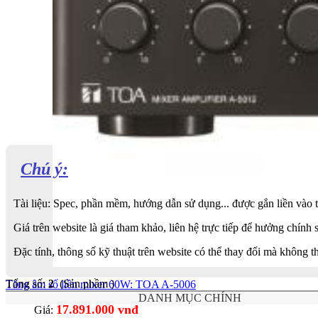
Chú ý:
Tài liệu: Spec, phần mềm, hướng dẫn sử dụng... được gắn liền vào
Giá trên website là giá tham khảo, liên hệ trực tiếp để hưởng chính 
Đặc tính, thông số kỹ thuật trên website có thể thay đổi mà không 
Tổng số:
2
(Sản phầm )
Tăng âm số liền mixer 60W: TOA A-5006
DANH MỤC CHÍNH
17.891.000 vnđ
Giá: