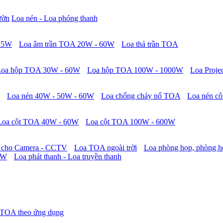
ườn
Loa nén - Loa phóng thanh
 15W
Loa âm trần TOA 20W - 60W
Loa thả trần TOA
Loa hộp TOA 30W - 60W
Loa hộp TOA 100W - 1000W
Loa Proje
Loa nén 40W - 50W - 60W
Loa chống cháy nổ TOA
Loa nén cô
Loa cột TOA 40W - 60W
Loa cột TOA 100W - 600W
 cho Camera - CCTV
Loa TOA ngoài trời
Loa phòng họp, phòng h
0W
Loa phát thanh - Loa truyền thanh
 TOA theo ứng dụng