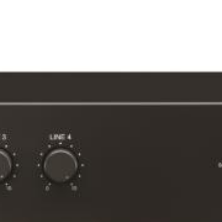
Tinh chỉnh âm sắc, chống phản hồi âm, lưu thông tin cấu hình