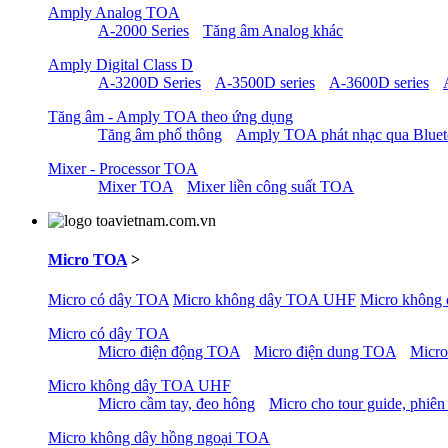
Amply Analog TOA
A-2000 Series
Tăng âm Analog khác
Amply Digital Class D
A-3200D Series
A-3500D series
A-3600D series
Tăng âm - Amply TOA theo ứng dụng
Tăng âm phổ thông
Amply TOA phát nhạc qua Blue
Mixer - Processor TOA
Mixer TOA
Mixer liền công suất TOA
Micro TOA
>
Micro có dây TOA
Micro không dây TOA UHF
Micro không
Micro có dây TOA
Micro điện động TOA
Micro điện dung TOA
Micro
Micro không dây TOA UHF
Micro cầm tay, đeo hông
Micro cho tour guide, phiên
Micro không dây hồng ngoại TOA