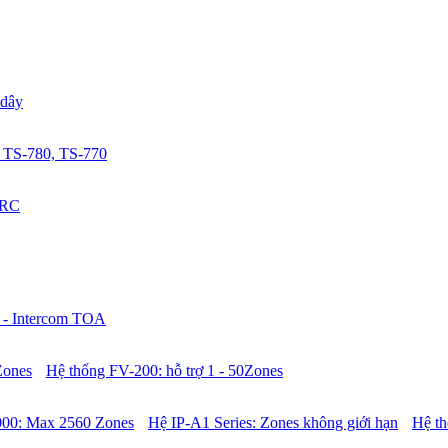
 dây
 TS-780, TS-770
0RC
 - Intercom TOA
Zones
Hệ thống FV-200: hỗ trợ 1 - 50Zones
00: Max 2560 Zones
Hệ IP-A1 Series: Zones không giới hạn
Hệ t