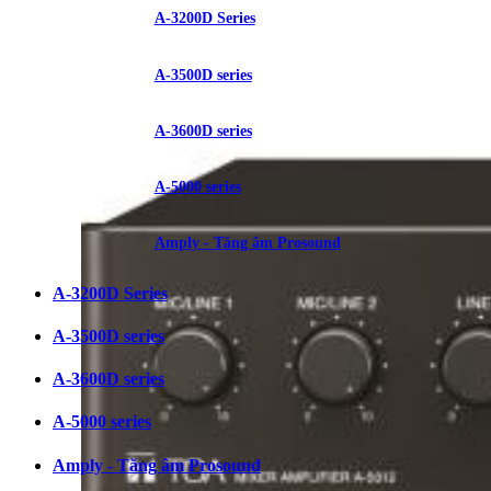
A-3200D Series
A-3500D series
A-3600D series
A-5000 series
Amply - Tăng âm Prosound
A-3200D Series
A-3500D series
A-3600D series
A-5000 series
Amply - Tăng âm Prosound