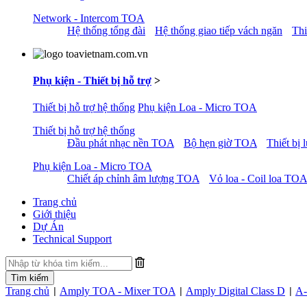
Network - Intercom TOA
Hệ thống tổng đài
Hệ thống giao tiếp vách ngăn
Thi
Phụ kiện - Thiết bị hỗ trợ
>
Thiết bị hỗ trợ hệ thống
Phụ kiện Loa - Micro TOA
Thiết bị hỗ trợ hệ thống
Đầu phát nhạc nền TOA
Bộ hẹn giờ TOA
Thiết bị
Phụ kiện Loa - Micro TOA
Chiết áp chỉnh âm lượng TOA
Vỏ loa - Coil loa TOA
Trang chủ
Giới thiệu
Dự Án
Technical Support
Trang chủ
Amply TOA - Mixer TOA
Amply Digital Class D
A-
|
|
|