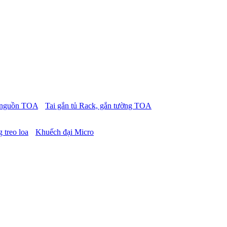
p nguồn TOA
Tai gắn tủ Rack, gắn tường TOA
 treo loa
Khuếch đại Micro