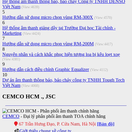
Hệ thống âm thanh thông báo, báo cháy Công ty TNHH DENSO
Việt Nam
(View:4639)
5
Hướng dẫn sử dụng micro chọn vùng RM-300X
(View:4570)
6
Hệ thống âm thanh giảng dậy tại Trường Đại học Tài chính -
Marketing
(View:4424)
7
Hướng dẫn sử dụng micro chọn vùng RM-200M
(View:4417)
8
Nguyên nhân và cách khắc phục hiện tượng loa bị kêu loẹt xoẹ
(View:4381)
9
Hướng dẫn cách điều chỉnh Graphic Equalizer
(View:4112)
10
Dự án âm thanh thông báo, báo cháy công ty TNHH Tough Tech
Việt Nam
(View:4068)
CEMCO HCM ., JSC
CEMCO
- Đại lý phân phối âm thanh TOA chính hãng
67 Trần Hưng Đạo, P. Cửa Nam, Hà Nội
[Bản đồ]
Giới thiệu chung về công ty