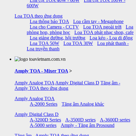
Loa cột TOA 40W - 60W
Loa cột TOA 100W -
600W
Loa TOA theo ứng dụng
Loa thông báo TOA
Loa cầm tay - Megaphone
Loa cho Camera - CCTV
Loa TOA ngoài trời
Loa
phòng họp, phòng học
Loa TOA phát nhạc shop, cafe
Loa giảng đường, hội trường
Loa kéo - Loa di động
Loa TOA 50W
Loa TOA 30W
Loa phát thanh -
Loa truyền thanh
Amply TOA - Mixer TOA
>
Amply Analog TOA
Amply Digital Class D
Tăng âm -
Amply TOA theo ứng dụng
Amply Analog TOA
A-2000 Series
Tăng âm Analog khác
Amply Digital Class D
A-3200D Series
A-3500D series
A-3600D series
A-5000 series
Amply - Tăng âm Prosound
Tăng âm - Amply TOA theo ứng dụng