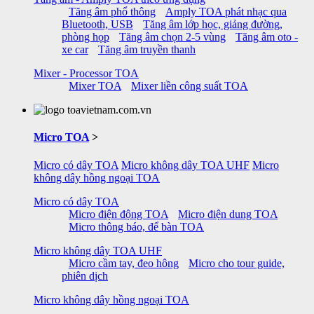
Tăng âm phổ thông
Amply TOA phát nhạc qua
Bluetooth, USB
Tăng âm lớp học, giảng đường,
phòng họp
Tăng âm chọn 2-5 vùng
Tăng âm oto -
xe car
Tăng âm truyền thanh
Mixer - Processor TOA
Mixer TOA
Mixer liền công suất TOA
Micro TOA
>
Micro có dây TOA
Micro không dây TOA UHF
Micro
không dây hồng ngoại TOA
Micro có dây TOA
Micro điện động TOA
Micro điện dung TOA
Micro thông báo, để bàn TOA
Micro không dây TOA UHF
Micro cầm tay, đeo hông
Micro cho tour guide,
phiên dịch
Micro không dây hồng ngoại TOA