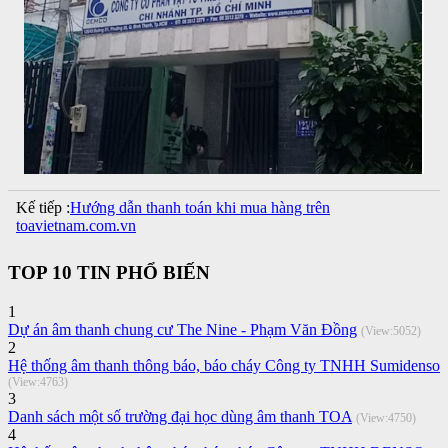
Kế tiếp :
Hướng dẫn thanh toán khi mua hàng trên
toavietnam.com.vn
TOP 10 TIN PHỔ BIẾN
1
Dự án âm thanh chung cư The Nine - Phạm Văn Đồng
(View:5052)
2
Hệ thống âm thanh thông báo, báo cháy Công ty TNHH Sumidenso
(View:4763)
3
Danh sách một số trường đại học dùng âm thanh TOA
(View:4750)
4