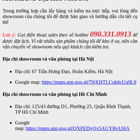
Trong trường hợp cần lấy hàng và kiểm tra trực tiếp, vui lòng đến
showroom của chúng tôi để được bàn giao và hướng dẫn chi tiết cụ
thể
090.331.0913
Lưu ý:
Gọi điện thoại sales theo số hotline
để
được đặt lịch. Vì rất nhiều sản phẩm chúng tôi để kho ở xa, nên cần
vận chuyển về showroom nếu quý khách cần kiểm tra
Địa chỉ showroom và văn phòng tại Hà Nội
Địa chỉ: 67 Trần Hưng Đạo, Hoàn Kiếm, Hà Nội
Google map:
https://maps.app.goo.gl/79jXHTLCok6cUq9L9
Địa chỉ showroom và văn phòng tại Hồ Chí Minh
Địa chỉ: 125/43 đường D1, Phường 25, Quận Bình Thạnh,
TP Hồ Chí Minh
Google
map:
https://maps.app.goo.gl/QXPEDyQx5AUYBvUHA