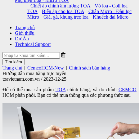
Phụ kiện Loa - Micro TOA
Chiết áp chỉnh âm lượng TOA
Vỏ loa - Coil loa
TOA
Biến áp cho loa TOA
Chân Micro - Đầu lọc
Micro
Giá, gá, khung treo loa
Khuếch đại Micro
Trang chủ
Giới thiệu
Dự Án
Technical Support
Trang chủ
CemcoHCM-New
Chính sách bán hàng
|
|
Hướng dẫn mua hàng trực tuyến
toavietnam.com.vn / 2023-12-25
Để có thể mua sản phẩm
TOA
chính hãng, và do chính
CEMCO
HCM phân phối. Bạn có thể mua thông qua các phương thức sau