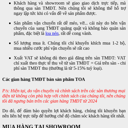
Khách hàng và showroom sẽ giao giao dịch trực tiếp, mà
thông qua sàn TMĐT. Nên chúng tôi sẽ không thể hỗ trợ
ngay lập tức khi có vấn đề về sản phẩm được.
Sản phẩm vận chuyển rất dễ méo, vỡ... cái này do bên vận
chuyển của sang TMĐT quăng quật và không bảo quản sản
phẩm, đặc biệt là
loa nén
, rất dễ cong vành.
Số lượng mua ít. Chúng tôi chỉ khuyến khích mua 1-2 bộ,
mua nhiều cước phí vận chuyển sẽ rất cao
Xuất VAT sẽ không đủ theo giá đăng trên sàn TMĐT: VAT
chỉ xuất theo thực tế thu về từ sàn TMĐT = Giá trên sàn - chi
phí sàn TMĐT thu (thường là từ 5-15% tuỳ loại).
Các gian hàng TMĐT bán sản phẩm TOA
P/s: Hiện tại, do vận chuyển và chính sách trên các sàn thương mại
điện tử không còn phù hợp với chính sách của chúng tôi, nên chúng
tôi đã ngưng bán trên các gian hàng TMĐT từ 2024
Do đó, để đảm bảo quyền lợi khách hàng, chúng tôi khuyên bạn
nên liên hệ trực tiếp để hưởng chế độ chăm sóc khách hàng tốt nhất.
MUA HÀNG TẠI SHOWROOM