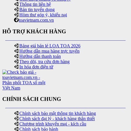
Thông tin liên hệ
Bản tin tuyển dụng
Hòm thư góp ý, khiếu nại
toavietnam.com.vn
HỖ TRỢ KHÁCH HÀNG
Bảng giá bán lẻ LOA TOA 2026
Hướng dẫn mua hàng trực tuyến
Hướng dẫn thanh toán
Theo dõi, tra cứu đơn hàng
In hóa đơn điện tử
CHÍNH SÁCH CHUNG
Chính sách bảo mật thông tin khách hàng
Chính sách đại lý - khách hàng thân thiết
Chương trình khuyến mại - kích cầu
Chính sách bảo hành