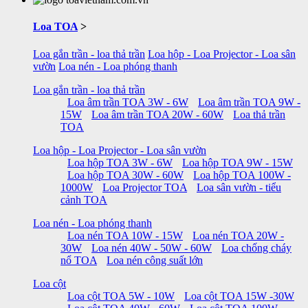
Loa TOA
>
Loa gắn trần - loa thả trần
Loa hộp - Loa Projector - Loa sân
vườn
Loa nén - Loa phóng thanh
Loa gắn trần - loa thả trần
Loa âm trần TOA 3W - 6W
Loa âm trần TOA 9W -
15W
Loa âm trần TOA 20W - 60W
Loa thả trần
TOA
Loa hộp - Loa Projector - Loa sân vườn
Loa hộp TOA 3W - 6W
Loa hộp TOA 9W - 15W
Loa hộp TOA 30W - 60W
Loa hộp TOA 100W -
1000W
Loa Projector TOA
Loa sân vườn - tiểu
cảnh TOA
Loa nén - Loa phóng thanh
Loa nén TOA 10W - 15W
Loa nén TOA 20W -
30W
Loa nén 40W - 50W - 60W
Loa chống cháy
nổ TOA
Loa nén công suất lớn
Loa cột
Loa cột TOA 5W - 10W
Loa cột TOA 15W -30W