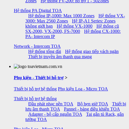
Zones
Hệ thống FV-200: hỗ trợ 1 - 50Zones
Hệ thống PA Digital TOA
Hệ thống IP-1000: Max 1000 Zones
Hệ thống VX-
3000: Max 2560 Zones
Hệ IP-A1 Series: Zones
không giới hạn
Hệ thống VX-1000
Hệ thống cũ
SX-2000, VX-2000, FS-7000
Hệ thống CX-1000:
PA- Intercom IP
Network - Intercom TOA
Hệ thống tổng đài
Hệ thống giao tiếp vách ngăn
Thiết bị truyền âm thanh qua mạng
Phụ kiện - Thiết bị hỗ trợ
>
Thiết bị hỗ trợ hệ thống
Phụ kiện Loa - Micro TOA
Thiết bị hỗ trợ hệ thống
Đầu phát nhạc nền TOA
Bộ hẹn giờ TOA
Thiết bị
lưu âm thanh TOA
Pannel - bảng điều khiển TOA
Adapter - bộ cấp nguồn TOA
Tai gắn tủ Rack, gắn
tường TOA