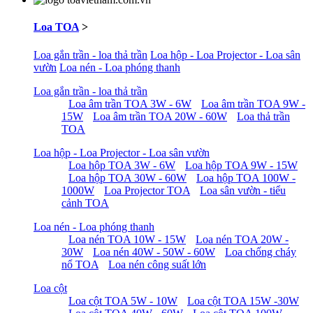
Loa TOA
>
Loa gắn trần - loa thả trần
Loa hộp - Loa Projector - Loa sân
vườn
Loa nén - Loa phóng thanh
Loa gắn trần - loa thả trần
Loa âm trần TOA 3W - 6W
Loa âm trần TOA 9W -
15W
Loa âm trần TOA 20W - 60W
Loa thả trần
TOA
Loa hộp - Loa Projector - Loa sân vườn
Loa hộp TOA 3W - 6W
Loa hộp TOA 9W - 15W
Loa hộp TOA 30W - 60W
Loa hộp TOA 100W -
1000W
Loa Projector TOA
Loa sân vườn - tiểu
cảnh TOA
Loa nén - Loa phóng thanh
Loa nén TOA 10W - 15W
Loa nén TOA 20W -
30W
Loa nén 40W - 50W - 60W
Loa chống cháy
nổ TOA
Loa nén công suất lớn
Loa cột
Loa cột TOA 5W - 10W
Loa cột TOA 15W -30W