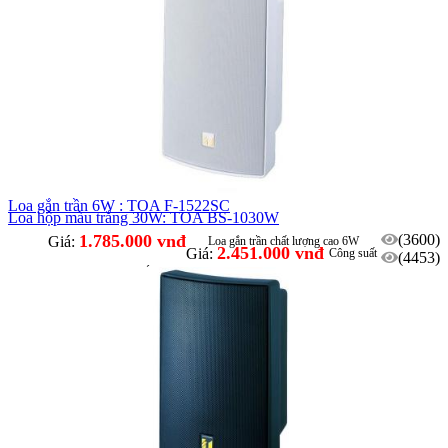
Loa gắn trần 6W : TOA F-1522SC
Loa hộp màu trắng 30W: TOA BS-1030W
1.785.000 vnđ
(3600)
Giá:
Loa gắn trần chất lượng cao 6W
2.451.000 vnđ
Giá:
Công suất
(4453)
Max 30W,
Ứng dụng nghe nhạc, giảng dậy,...
Hai màu BS-1030B (màu đen), BS-1030W (màu trắng)
Phù hợp phát nhạc nền, hoặc phát thông báo