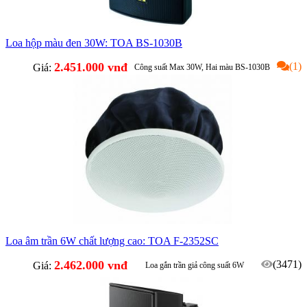
Loa hộp màu đen 30W: TOA BS-1030B
2.451.000 vnđ
(1)
Giá:
Công suất Max 30W, Hai màu BS-1030B
(màu đen), BS-1030W (màu trắng)
Phù hợp phát nhạc nền, hoặc phát thông báo
Loa âm trần 6W chất lượng cao: TOA F-2352SC
2.462.000 vnđ
(3471)
Giá:
Loa gắn trần giả công suất 6W
Âm thanh vượt trội, phù hợp quán cafe, lớp học, shop, nhà hàng...