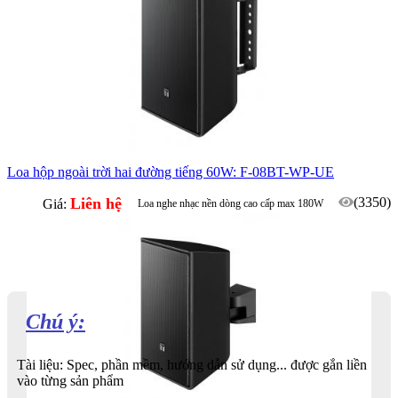
Loa hộp ngoài trời hai đường tiếng 60W: F-08BT-WP-UE
Liên hệ
(3350)
Giá:
Loa nghe nhạc nền dòng cao cấp max 180W
Phù hợp quầy ba, ballroom, phòng họp...
Chú ý:
Tài liệu: Spec, phần mềm, hướng dẫn sử dụng... được gắn liền
vào từng sản phẩm