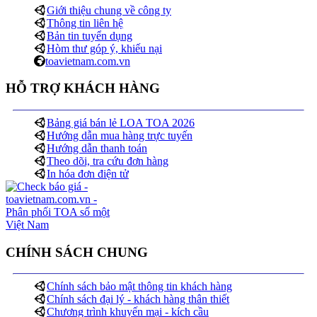
Giới thiệu chung về công ty
Thông tin liên hệ
Bản tin tuyển dụng
Hòm thư góp ý, khiếu nại
toavietnam.com.vn
HỖ TRỢ KHÁCH HÀNG
Bảng giá bán lẻ LOA TOA 2026
Hướng dẫn mua hàng trực tuyến
Hướng dẫn thanh toán
Theo dõi, tra cứu đơn hàng
In hóa đơn điện tử
CHÍNH SÁCH CHUNG
Chính sách bảo mật thông tin khách hàng
Chính sách đại lý - khách hàng thân thiết
Chương trình khuyến mại - kích cầu