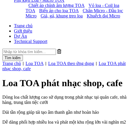
Phụ kiện Loa - Micro TOA
Chiết áp chỉnh âm lượng TOA
Vỏ loa - Coil loa
TOA
Biến áp cho loa TOA
Chân Micro - Đầu lọc
Micro
Giá, gá, khung treo loa
Khuếch đại Micro
Trang chủ
Giới thiệu
Dự Án
Technical Support
Trang chủ
Loa TOA
Loa TOA theo ứng dụng
Loa TOA phát
|
|
|
nhạc shop, cafe
Loa TOA phát nhạc shop, cafe
Dòng loa chất lượng cao sử dụng trong phát nhạc tại quán cafe, nhà
hàng, trung tâm tiệc cưới
Dải tần rộng giúp tái tạo âm thanh gần như hoàn hảo
Dễ dàng phối hợp nhiều loa và phát một khu rộng lớn vài nghìn m2