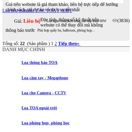
Giá trên website là giá tham khảo, liên hệ trực tiếp để hưởng
chính sách giá dự án và dịch vụ tốt nhất
Loa hộp toàn dải 15W: TOA F-03BT
Đặc tính, thông số kỹ thuật trên
Liên hệ
(3836)
Giá:
Loa nghe nhạc nền dòng cao cấp max 60W
website có thể thay đổi mà không
thông báo trước
Phù hợp quầy ba, ballroom, phòng họp...
Tổng số:
22
(Sản phầm )
1
2
Tiếp theo
»
DANH MỤC CHÍNH
Loa thông báo TOA
Loa cầm tay - Megaphone
Loa cho Camera - CCTV
Loa TOA ngoài trời
Loa phòng họp, phòng học