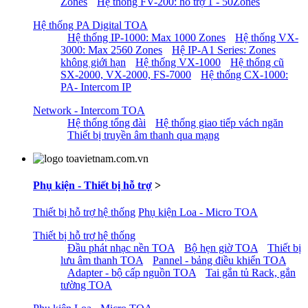
Zones
Hệ thống FV-200: hỗ trợ 1 - 50Zones
Hệ thống PA Digital TOA
Hệ thống IP-1000: Max 1000 Zones
Hệ thống VX-
3000: Max 2560 Zones
Hệ IP-A1 Series: Zones
không giới hạn
Hệ thống VX-1000
Hệ thống cũ
SX-2000, VX-2000, FS-7000
Hệ thống CX-1000:
PA- Intercom IP
Network - Intercom TOA
Hệ thống tổng đài
Hệ thống giao tiếp vách ngăn
Thiết bị truyền âm thanh qua mạng
Phụ kiện - Thiết bị hỗ trợ
>
Thiết bị hỗ trợ hệ thống
Phụ kiện Loa - Micro TOA
Thiết bị hỗ trợ hệ thống
Đầu phát nhạc nền TOA
Bộ hẹn giờ TOA
Thiết bị
lưu âm thanh TOA
Pannel - bảng điều khiển TOA
Adapter - bộ cấp nguồn TOA
Tai gắn tủ Rack, gắn
tường TOA