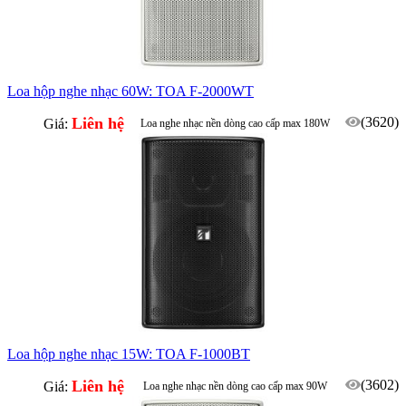
Loa hộp nghe nhạc 60W: TOA F-2000WT
Liên hệ
(3620)
Giá:
Loa nghe nhạc nền dòng cao cấp max 180W
Phù hợp quầy ba, ballroom, phòng họp...
Loa hộp nghe nhạc 15W: TOA F-1000BT
Liên hệ
(3602)
Giá:
Loa nghe nhạc nền dòng cao cấp max 90W