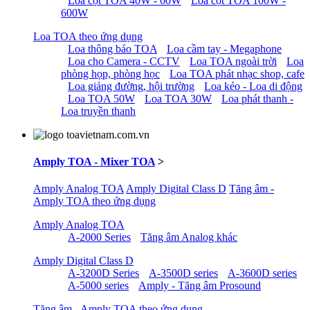
Loa cột TOA 40W - 60W
Loa cột TOA 100W -
600W
Loa TOA theo ứng dụng
Loa thông báo TOA
Loa cầm tay - Megaphone
Loa cho Camera - CCTV
Loa TOA ngoài trời
Loa
phòng họp, phòng học
Loa TOA phát nhạc shop, cafe
Loa giảng đường, hội trường
Loa kéo - Loa di động
Loa TOA 50W
Loa TOA 30W
Loa phát thanh -
Loa truyền thanh
Amply TOA - Mixer TOA
>
Amply Analog TOA
Amply Digital Class D
Tăng âm -
Amply TOA theo ứng dụng
Amply Analog TOA
A-2000 Series
Tăng âm Analog khác
Amply Digital Class D
A-3200D Series
A-3500D series
A-3600D series
A-5000 series
Amply - Tăng âm Prosound
Tăng âm - Amply TOA theo ứng dụng