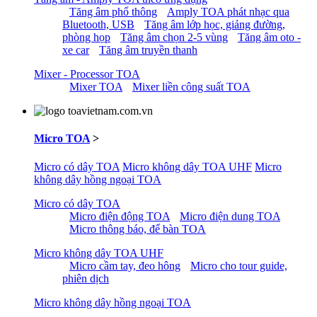
Tăng âm phổ thông
Amply TOA phát nhạc qua
Bluetooth, USB
Tăng âm lớp học, giảng đường,
phòng họp
Tăng âm chọn 2-5 vùng
Tăng âm oto -
xe car
Tăng âm truyền thanh
Mixer - Processor TOA
Mixer TOA
Mixer liền công suất TOA
Micro TOA
>
Micro có dây TOA
Micro không dây TOA UHF
Micro
không dây hồng ngoại TOA
Micro có dây TOA
Micro điện động TOA
Micro điện dung TOA
Micro thông báo, để bàn TOA
Micro không dây TOA UHF
Micro cầm tay, đeo hông
Micro cho tour guide,
phiên dịch
Micro không dây hồng ngoại TOA