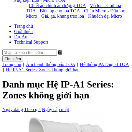
Phụ kiện Loa - Micro TOA
Chiết áp chỉnh âm lượng TOA
Vỏ loa - Coil loa
TOA
Biến áp cho loa TOA
Chân Micro - Đầu lọc
Micro
Giá, gá, khung treo loa
Khuếch đại Micro
Trang chủ
Giới thiệu
Dự Án
Technical Support
Trang chủ
Âm thanh thông báo TOA
Hệ thống PA Digital TOA
|
|
Hệ IP-A1 Series: Zones không giới hạn
|
Danh mục Hệ IP-A1 Series:
Zones không giới hạn
Ngày đăng
Theo giá
Ngày cập nhật