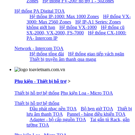
Zones
Hệ thống FV-200: hỗ trợ 1 - 50Zones
Hệ thống PA Digital TOA
Hệ thống IP-1000: Max 1000 Zones
Hệ thống VX-
3000: Max 2560 Zones
Hệ IP-A1 Series: Zones
không giới hạn
Hệ thống VX-1000
Hệ thống cũ
SX-2000, VX-2000, FS-7000
Hệ thống CX-1000:
PA- Intercom IP
Network - Intercom TOA
Hệ thống tổng đài
Hệ thống giao tiếp vách ngăn
Thiết bị truyền âm thanh qua mạng
Phụ kiện - Thiết bị hỗ trợ
>
Thiết bị hỗ trợ hệ thống
Phụ kiện Loa - Micro TOA
Thiết bị hỗ trợ hệ thống
Đầu phát nhạc nền TOA
Bộ hẹn giờ TOA
Thiết bị
lưu âm thanh TOA
Pannel - bảng điều khiển TOA
Adapter - bộ cấp nguồn TOA
Tai gắn tủ Rack, gắn
tường TOA