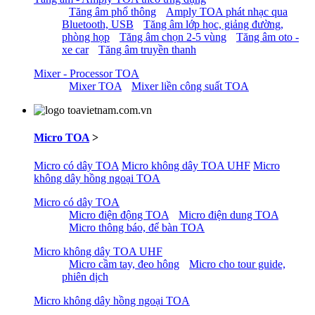
Tăng âm phổ thông
Amply TOA phát nhạc qua
Bluetooth, USB
Tăng âm lớp học, giảng đường,
phòng họp
Tăng âm chọn 2-5 vùng
Tăng âm oto -
xe car
Tăng âm truyền thanh
Mixer - Processor TOA
Mixer TOA
Mixer liền công suất TOA
Micro TOA
>
Micro có dây TOA
Micro không dây TOA UHF
Micro
không dây hồng ngoại TOA
Micro có dây TOA
Micro điện động TOA
Micro điện dung TOA
Micro thông báo, để bàn TOA
Micro không dây TOA UHF
Micro cầm tay, đeo hông
Micro cho tour guide,
phiên dịch
Micro không dây hồng ngoại TOA