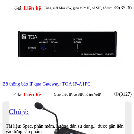
Liên hệ
(3526)
Giá:
Công suất Max 8W, giao thức IP, có SIP, hỗ trợ
VoIP
Thích hợp access control, CCTV
Bộ thông báo IP qua Gateway: TOA IP-A1PG
Liên hệ
(3127)
Giá:
Giao thức IP, có SIP, hỗ trợ VoIP
Thích hợp access control, CCTV
Chú ý:
Tài liệu: Spec, phần mềm, hướng dẫn sử dụng... được gắn liền
vào từng sản phẩm