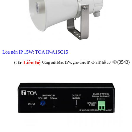
Loa nén IP 15W: TOA IP-A1SC15
Liên hệ
(3543)
Giá:
Công suất Max 15W, giao thức IP, có SIP, hỗ trợ
VoIP
Thích hợp access control, CCTV