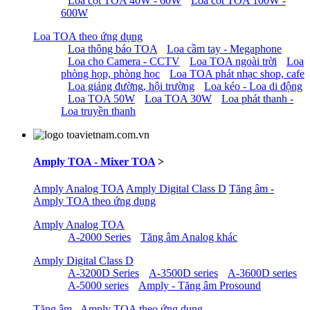
Loa cột TOA 40W - 60W
Loa cột TOA 100W -
600W
Loa TOA theo ứng dụng
Loa thông báo TOA
Loa cầm tay - Megaphone
Loa cho Camera - CCTV
Loa TOA ngoài trời
Loa
phòng họp, phòng học
Loa TOA phát nhạc shop, cafe
Loa giảng đường, hội trường
Loa kéo - Loa di động
Loa TOA 50W
Loa TOA 30W
Loa phát thanh -
Loa truyền thanh
Amply TOA - Mixer TOA
>
Amply Analog TOA
Amply Digital Class D
Tăng âm -
Amply TOA theo ứng dụng
Amply Analog TOA
A-2000 Series
Tăng âm Analog khác
Amply Digital Class D
A-3200D Series
A-3500D series
A-3600D series
A-5000 series
Amply - Tăng âm Prosound
Tăng âm - Amply TOA theo ứng dụng