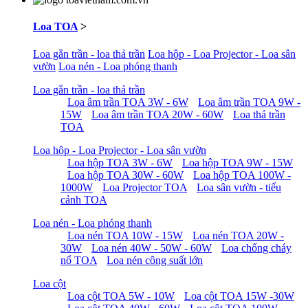
Loa TOA
>
Loa gắn trần - loa thả trần
Loa hộp - Loa Projector - Loa sân
vườn
Loa nén - Loa phóng thanh
Loa gắn trần - loa thả trần
Loa âm trần TOA 3W - 6W
Loa âm trần TOA 9W -
15W
Loa âm trần TOA 20W - 60W
Loa thả trần
TOA
Loa hộp - Loa Projector - Loa sân vườn
Loa hộp TOA 3W - 6W
Loa hộp TOA 9W - 15W
Loa hộp TOA 30W - 60W
Loa hộp TOA 100W -
1000W
Loa Projector TOA
Loa sân vườn - tiểu
cảnh TOA
Loa nén - Loa phóng thanh
Loa nén TOA 10W - 15W
Loa nén TOA 20W -
30W
Loa nén 40W - 50W - 60W
Loa chống cháy
nổ TOA
Loa nén công suất lớn
Loa cột
Loa cột TOA 5W - 10W
Loa cột TOA 15W -30W