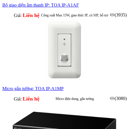
Bộ giao diện âm thanh IP: TOA IP-A1AF
Liên hệ
(3935)
Giá:
Công suất Max 15W, giao thức IP, có SIP, hỗ trợ
VoIP
Thích hợp access control, CCTV
Micro gắn tường: TOA IP-A1MP
Liên hệ
(3080)
Giá:
Micro điện dung, gắn tường
Sử dụng trong hệ IP-A1 Series