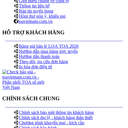
Giới thiệu chung về công ty
Thông tin liên hệ
Bản tin tuyển dụng
Hòm thư góp ý, khiếu nại
toavietnam.com.vn
HỖ TRỢ KHÁCH HÀNG
Bảng giá bán lẻ LOA TOA 2026
Hướng dẫn mua hàng trực tuyến
Hướng dẫn thanh toán
Theo dõi, tra cứu đơn hàng
In hóa đơn điện tử
CHÍNH SÁCH CHUNG
Chính sách bảo mật thông tin khách hàng
Chính sách đại lý - khách hàng thân thiết
Chương trình khuyến mại - kích cầu
Chính sách bảo hành