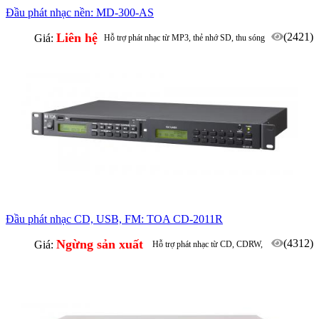
Đầu phát nhạc nền: MD-300-AS
Liên hệ
(2421)
Giá:
Hỗ trợ phát nhạc từ MP3, thẻ nhớ SD, thu sóng
FM
Đầu phát nhạc CD, USB, FM: TOA CD-2011R
Ngừng sản xuất
(4312)
Giá:
Hỗ trợ phát nhạc từ CD, CDRW,
USB, thẻ nhớ MMC, thu sóng FM