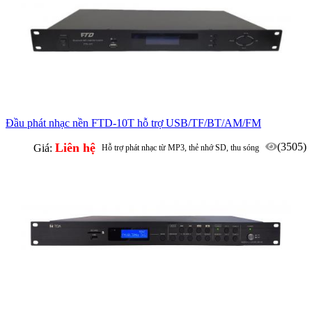
Đầu phát nhạc nền FTD-10T hỗ trợ USB/TF/BT/AM/FM
Liên hệ
(3505)
Giá:
Hỗ trợ phát nhạc từ MP3, thẻ nhớ SD, thu sóng
AM/FM