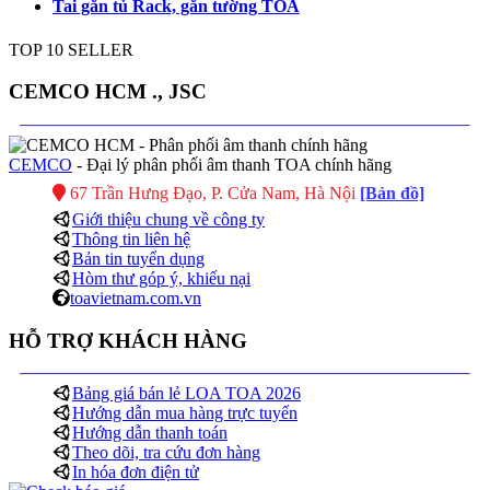
Tai gắn tủ Rack, gắn tường TOA
TOP 10 SELLER
CEMCO HCM ., JSC
CEMCO
- Đại lý phân phối âm thanh TOA chính hãng
67 Trần Hưng Đạo, P. Cửa Nam, Hà Nội
[Bản đồ]
Giới thiệu chung về công ty
Thông tin liên hệ
Bản tin tuyển dụng
Hòm thư góp ý, khiếu nại
toavietnam.com.vn
HỖ TRỢ KHÁCH HÀNG
Bảng giá bán lẻ LOA TOA 2026
Hướng dẫn mua hàng trực tuyến
Hướng dẫn thanh toán
Theo dõi, tra cứu đơn hàng
In hóa đơn điện tử