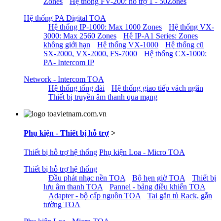
Zones
Hệ thống FV-200: hỗ trợ 1 - 50Zones
Hệ thống PA Digital TOA
Hệ thống IP-1000: Max 1000 Zones
Hệ thống VX-
3000: Max 2560 Zones
Hệ IP-A1 Series: Zones
không giới hạn
Hệ thống VX-1000
Hệ thống cũ
SX-2000, VX-2000, FS-7000
Hệ thống CX-1000:
PA- Intercom IP
Network - Intercom TOA
Hệ thống tổng đài
Hệ thống giao tiếp vách ngăn
Thiết bị truyền âm thanh qua mạng
Phụ kiện - Thiết bị hỗ trợ
>
Thiết bị hỗ trợ hệ thống
Phụ kiện Loa - Micro TOA
Thiết bị hỗ trợ hệ thống
Đầu phát nhạc nền TOA
Bộ hẹn giờ TOA
Thiết bị
lưu âm thanh TOA
Pannel - bảng điều khiển TOA
Adapter - bộ cấp nguồn TOA
Tai gắn tủ Rack, gắn
tường TOA