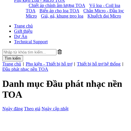
Phụ kiện Loa - Micro TOA
Chiết áp chỉnh âm lượng TOA
Vỏ loa - Coil loa
TOA
Biến áp cho loa TOA
Chân Micro - Đầu lọc
Micro
Giá, gá, khung treo loa
Khuếch đại Micro
Trang chủ
Giới thiệu
Dự Án
Technical Support
Trang chủ
Phụ kiện - Thiết bị hỗ trợ
Thiết bị hỗ trợ hệ thống
|
|
|
Đầu phát nhạc nền TOA
Danh mục Đầu phát nhạc nền
TOA
Ngày đăng
Theo giá
Ngày cập nhật