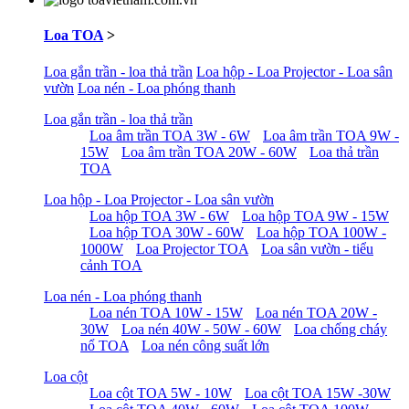
Loa TOA
>
Loa gắn trần - loa thả trần
Loa hộp - Loa Projector - Loa sân
vườn
Loa nén - Loa phóng thanh
Loa gắn trần - loa thả trần
Loa âm trần TOA 3W - 6W
Loa âm trần TOA 9W -
15W
Loa âm trần TOA 20W - 60W
Loa thả trần
TOA
Loa hộp - Loa Projector - Loa sân vườn
Loa hộp TOA 3W - 6W
Loa hộp TOA 9W - 15W
Loa hộp TOA 30W - 60W
Loa hộp TOA 100W -
1000W
Loa Projector TOA
Loa sân vườn - tiểu
cảnh TOA
Loa nén - Loa phóng thanh
Loa nén TOA 10W - 15W
Loa nén TOA 20W -
30W
Loa nén 40W - 50W - 60W
Loa chống cháy
nổ TOA
Loa nén công suất lớn
Loa cột
Loa cột TOA 5W - 10W
Loa cột TOA 15W -30W