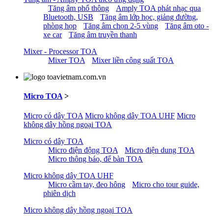
Tăng âm phổ thông
Amply TOA phát nhạc qua
Bluetooth, USB
Tăng âm lớp học, giảng đường,
phòng họp
Tăng âm chọn 2-5 vùng
Tăng âm oto -
xe car
Tăng âm truyền thanh
Mixer - Processor TOA
Mixer TOA
Mixer liền công suất TOA
Micro TOA
>
Micro có dây TOA
Micro không dây TOA UHF
Micro
không dây hồng ngoại TOA
Micro có dây TOA
Micro điện động TOA
Micro điện dung TOA
Micro thông báo, để bàn TOA
Micro không dây TOA UHF
Micro cầm tay, đeo hông
Micro cho tour guide,
phiên dịch
Micro không dây hồng ngoại TOA