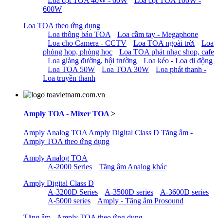
Loa cột TOA 40W - 60W
Loa cột TOA 100W -
600W
Loa TOA theo ứng dụng
Loa thông báo TOA
Loa cầm tay - Megaphone
Loa cho Camera - CCTV
Loa TOA ngoài trời
Loa
phòng họp, phòng học
Loa TOA phát nhạc shop, cafe
Loa giảng đường, hội trường
Loa kéo - Loa di động
Loa TOA 50W
Loa TOA 30W
Loa phát thanh -
Loa truyền thanh
Amply TOA - Mixer TOA
>
Amply Analog TOA
Amply Digital Class D
Tăng âm -
Amply TOA theo ứng dụng
Amply Analog TOA
A-2000 Series
Tăng âm Analog khác
Amply Digital Class D
A-3200D Series
A-3500D series
A-3600D series
A-5000 series
Amply - Tăng âm Prosound
Tăng âm - Amply TOA theo ứng dụng