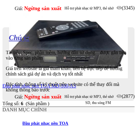
Ngừng sản xuất
(3345)
Giá:
Hỗ trợ phát nhạc từ MP3, thẻ nhớ
SD, thu sóng FM
Chú ý:
Tài liệu: Spec, phần mềm, hướng dẫn sử dụng... được gắn liền
vào từng sản phẩm
Giá trên website là giá tham khảo, liên hệ trực tiếp để hưởng
chính sách giá dự án và dịch vụ tốt nhất
Đặc tính, thông số kỹ thuật trên website có thể thay đổi mà
Đầu phát nhạc nền TOA MD-100-AS
không thông báo trước
Ngừng sản xuất
(2877)
Giá:
Hỗ trợ phát nhạc từ MP3, thẻ nhớ
SD, thu sóng FM
Tổng số:
6
(Sản phầm )
DANH MỤC CHÍNH
Đầu phát nhạc nền TOA