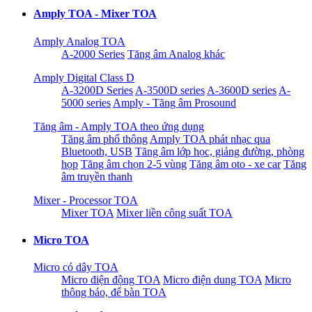
Amply TOA - Mixer TOA
Amply Analog TOA
A-2000 Series
Tăng âm Analog khác
Amply Digital Class D
A-3200D Series
A-3500D series
A-3600D series
A-
5000 series
Amply - Tăng âm Prosound
Tăng âm - Amply TOA theo ứng dụng
Tăng âm phổ thông
Amply TOA phát nhạc qua
Bluetooth, USB
Tăng âm lớp học, giảng đường, phòng
họp
Tăng âm chọn 2-5 vùng
Tăng âm oto - xe car
Tăng
âm truyền thanh
Mixer - Processor TOA
Mixer TOA
Mixer liền công suất TOA
Micro TOA
Micro có dây TOA
Micro điện động TOA
Micro điện dung TOA
Micro
thông báo, để bàn TOA