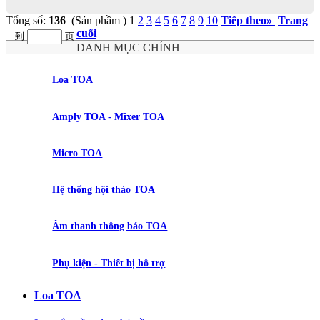
Tổng số:
136
(Sản phầm )
1
2
3
4
5
6
7
8
9
10
Tiếp theo
»
Trang
cuối
到
页
DANH MỤC CHÍNH
Loa TOA
Amply TOA - Mixer TOA
Micro TOA
Hệ thống hội thảo TOA
Âm thanh thông báo TOA
Phụ kiện - Thiết bị hỗ trợ
Loa TOA