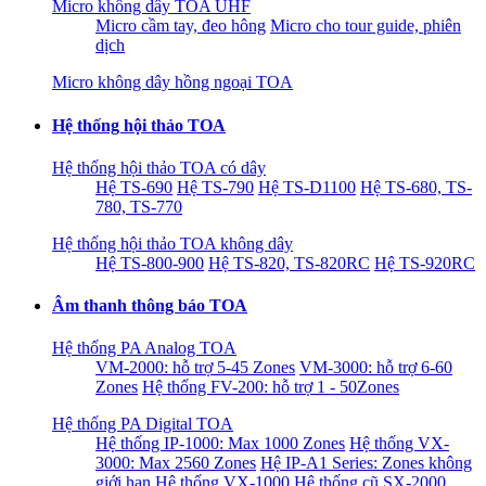
Micro không dây TOA UHF
Micro cầm tay, đeo hông
Micro cho tour guide, phiên
dịch
Micro không dây hồng ngoại TOA
Hệ thống hội thảo TOA
Hệ thống hội thảo TOA có dây
Hệ TS-690
Hệ TS-790
Hệ TS-D1100
Hệ TS-680, TS-
780, TS-770
Hệ thống hội thảo TOA không dây
Hệ TS-800-900
Hệ TS-820, TS-820RC
Hệ TS-920RC
Âm thanh thông báo TOA
Hệ thống PA Analog TOA
VM-2000: hỗ trợ 5-45 Zones
VM-3000: hỗ trợ 6-60
Zones
Hệ thống FV-200: hỗ trợ 1 - 50Zones
Hệ thống PA Digital TOA
Hệ thống IP-1000: Max 1000 Zones
Hệ thống VX-
3000: Max 2560 Zones
Hệ IP-A1 Series: Zones không
giới hạn
Hệ thống VX-1000
Hệ thống cũ SX-2000,