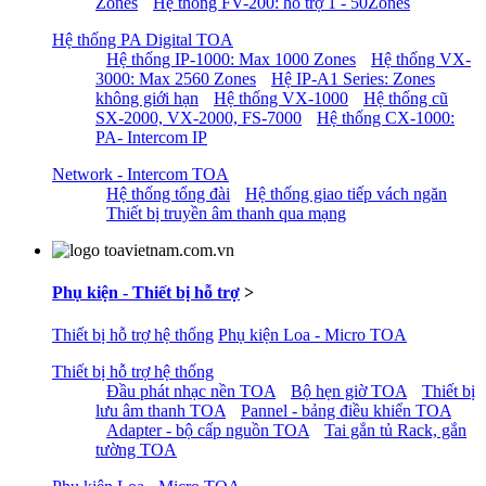
Zones
Hệ thống FV-200: hỗ trợ 1 - 50Zones
Hệ thống PA Digital TOA
Hệ thống IP-1000: Max 1000 Zones
Hệ thống VX-
3000: Max 2560 Zones
Hệ IP-A1 Series: Zones
không giới hạn
Hệ thống VX-1000
Hệ thống cũ
SX-2000, VX-2000, FS-7000
Hệ thống CX-1000:
PA- Intercom IP
Network - Intercom TOA
Hệ thống tổng đài
Hệ thống giao tiếp vách ngăn
Thiết bị truyền âm thanh qua mạng
Phụ kiện - Thiết bị hỗ trợ
>
Thiết bị hỗ trợ hệ thống
Phụ kiện Loa - Micro TOA
Thiết bị hỗ trợ hệ thống
Đầu phát nhạc nền TOA
Bộ hẹn giờ TOA
Thiết bị
lưu âm thanh TOA
Pannel - bảng điều khiển TOA
Adapter - bộ cấp nguồn TOA
Tai gắn tủ Rack, gắn
tường TOA