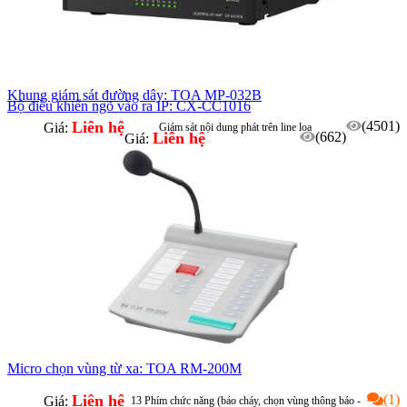
Khung giám sát đường dây: TOA MP-032B
Bộ điều khiển ngõ vào ra IP: CX-CC1016
Liên hệ
(4501)
Giá:
Giám sát nội dung phát trên line loa
Liên hệ
(662)
Giá:
Hỗ trợ tối đa 10 line (tăng âm)/ thiết bị
Micro chọn vùng từ xa: TOA RM-200M
Liên hệ
(1)
Giá:
13 Phím chức năng (báo cháy, chọn vùng thông báo -