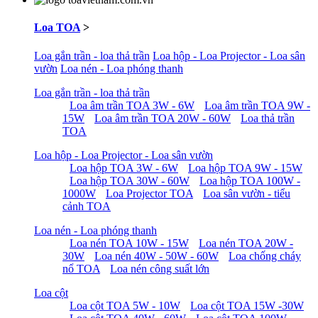
Loa TOA
>
Loa gắn trần - loa thả trần
Loa hộp - Loa Projector - Loa sân
vườn
Loa nén - Loa phóng thanh
Loa gắn trần - loa thả trần
Loa âm trần TOA 3W - 6W
Loa âm trần TOA 9W -
15W
Loa âm trần TOA 20W - 60W
Loa thả trần
TOA
Loa hộp - Loa Projector - Loa sân vườn
Loa hộp TOA 3W - 6W
Loa hộp TOA 9W - 15W
Loa hộp TOA 30W - 60W
Loa hộp TOA 100W -
1000W
Loa Projector TOA
Loa sân vườn - tiểu
cảnh TOA
Loa nén - Loa phóng thanh
Loa nén TOA 10W - 15W
Loa nén TOA 20W -
30W
Loa nén 40W - 50W - 60W
Loa chống cháy
nổ TOA
Loa nén công suất lớn
Loa cột
Loa cột TOA 5W - 10W
Loa cột TOA 15W -30W