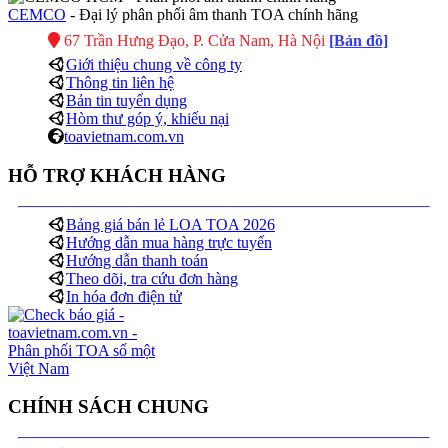
CEMCO
- Đại lý phân phối âm thanh TOA chính hãng
67 Trần Hưng Đạo, P. Cửa Nam, Hà Nội
[Bản đồ]
Giới thiệu chung về công ty
Thông tin liên hệ
Bản tin tuyển dụng
Hòm thư góp ý, khiếu nại
toavietnam.com.vn
HỖ TRỢ KHÁCH HÀNG
Bảng giá bán lẻ LOA TOA 2026
Hướng dẫn mua hàng trực tuyến
Hướng dẫn thanh toán
Theo dõi, tra cứu đơn hàng
In hóa đơn điện tử
CHÍNH SÁCH CHUNG