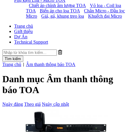
Phụ kiện Loa - Micro TOA
Chiết áp chỉnh âm lượng TOA
Vỏ loa - Coil loa
TOA
Biến áp cho loa TOA
Chân Micro - Đầu lọc
Micro
Giá, gá, khung treo loa
Khuếch đại Micro
Trang chủ
Giới thiệu
Dự Án
Technical Support
Trang chủ
Âm thanh thông báo TOA
|
Danh mục Âm thanh thông
báo TOA
Ngày đăng
Theo giá
Ngày cập nhật