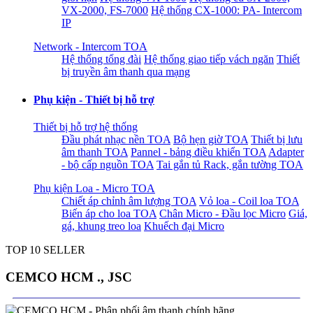
VX-2000, FS-7000
Hệ thống CX-1000: PA- Intercom
IP
Network - Intercom TOA
Hệ thống tổng đài
Hệ thống giao tiếp vách ngăn
Thiết
bị truyền âm thanh qua mạng
Phụ kiện - Thiết bị hỗ trợ
Thiết bị hỗ trợ hệ thống
Đầu phát nhạc nền TOA
Bộ hẹn giờ TOA
Thiết bị lưu
âm thanh TOA
Pannel - bảng điều khiển TOA
Adapter
- bộ cấp nguồn TOA
Tai gắn tủ Rack, gắn tường TOA
Phụ kiện Loa - Micro TOA
Chiết áp chỉnh âm lượng TOA
Vỏ loa - Coil loa TOA
Biến áp cho loa TOA
Chân Micro - Đầu lọc Micro
Giá,
gá, khung treo loa
Khuếch đại Micro
TOP 10 SELLER
CEMCO HCM ., JSC