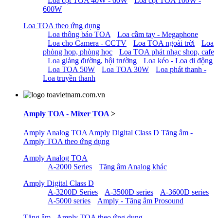
Loa cột TOA 40W - 60W
Loa cột TOA 100W -
600W
Loa TOA theo ứng dụng
Loa thông báo TOA
Loa cầm tay - Megaphone
Loa cho Camera - CCTV
Loa TOA ngoài trời
Loa
phòng họp, phòng học
Loa TOA phát nhạc shop, cafe
Loa giảng đường, hội trường
Loa kéo - Loa di động
Loa TOA 50W
Loa TOA 30W
Loa phát thanh -
Loa truyền thanh
Amply TOA - Mixer TOA
>
Amply Analog TOA
Amply Digital Class D
Tăng âm -
Amply TOA theo ứng dụng
Amply Analog TOA
A-2000 Series
Tăng âm Analog khác
Amply Digital Class D
A-3200D Series
A-3500D series
A-3600D series
A-5000 series
Amply - Tăng âm Prosound
Tăng âm - Amply TOA theo ứng dụng