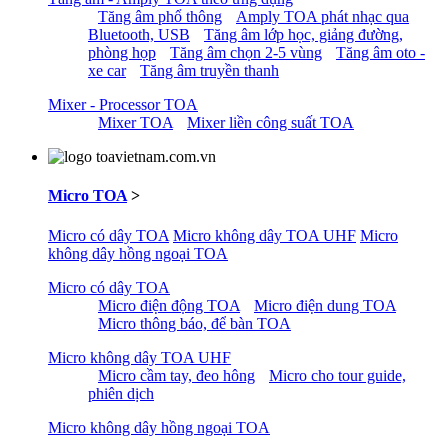
Tăng âm phổ thông
Amply TOA phát nhạc qua
Bluetooth, USB
Tăng âm lớp học, giảng đường,
phòng họp
Tăng âm chọn 2-5 vùng
Tăng âm oto -
xe car
Tăng âm truyền thanh
Mixer - Processor TOA
Mixer TOA
Mixer liền công suất TOA
Micro TOA
>
Micro có dây TOA
Micro không dây TOA UHF
Micro
không dây hồng ngoại TOA
Micro có dây TOA
Micro điện động TOA
Micro điện dung TOA
Micro thông báo, để bàn TOA
Micro không dây TOA UHF
Micro cầm tay, đeo hông
Micro cho tour guide,
phiên dịch
Micro không dây hồng ngoại TOA