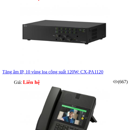
tuỳ hệ thống)
Tăng âm IP, 10 vùng loa công suất 120W: CX-PA1120
Liên hệ
(667)
Giá: