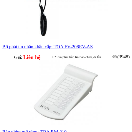
Bộ phát tin nhắn khẩn cấp: TOA FV-208EV-AS
Liên hệ
(3948)
Giá:
Lưu và phát bản tin báo cháy, di tản
Có hỗ trợ thay bản tin tiếng việt
Bàn phím mở rộng: TOA RM-210