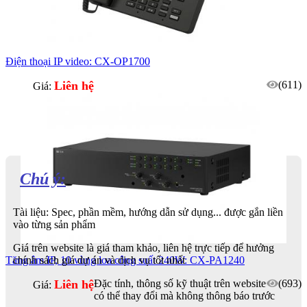
Điện thoại IP video: CX-OP1700
Liên hệ
(611)
Giá:
Chú ý:
Tài liệu: Spec, phần mềm, hướng dẫn sử dụng... được gắn liền
vào từng sản phẩm
Giá trên website là giá tham khảo, liên hệ trực tiếp để hưởng
Tăng âm IP, 10 vùng loa công suất 240W: CX-PA1240
chính sách giá dự án và dịch vụ tốt nhất
Liên hệ
(693)
Đặc tính, thông số kỹ thuật trên website
Giá:
có thể thay đổi mà không thông báo trước