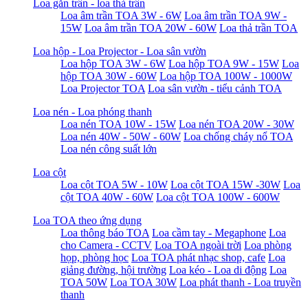
Loa gắn trần - loa thả trần
Loa âm trần TOA 3W - 6W
Loa âm trần TOA 9W -
15W
Loa âm trần TOA 20W - 60W
Loa thả trần TOA
Loa hộp - Loa Projector - Loa sân vườn
Loa hộp TOA 3W - 6W
Loa hộp TOA 9W - 15W
Loa
hộp TOA 30W - 60W
Loa hộp TOA 100W - 1000W
Loa Projector TOA
Loa sân vườn - tiểu cảnh TOA
Loa nén - Loa phóng thanh
Loa nén TOA 10W - 15W
Loa nén TOA 20W - 30W
Loa nén 40W - 50W - 60W
Loa chống cháy nổ TOA
Loa nén công suất lớn
Loa cột
Loa cột TOA 5W - 10W
Loa cột TOA 15W -30W
Loa
cột TOA 40W - 60W
Loa cột TOA 100W - 600W
Loa TOA theo ứng dụng
Loa thông báo TOA
Loa cầm tay - Megaphone
Loa
cho Camera - CCTV
Loa TOA ngoài trời
Loa phòng
họp, phòng học
Loa TOA phát nhạc shop, cafe
Loa
giảng đường, hội trường
Loa kéo - Loa di động
Loa
TOA 50W
Loa TOA 30W
Loa phát thanh - Loa truyền
thanh