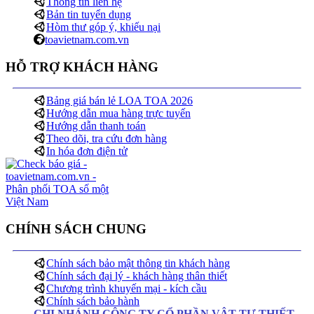
Thông tin liên hệ
Bản tin tuyển dụng
Hòm thư góp ý, khiếu nại
toavietnam.com.vn
HỖ TRỢ KHÁCH HÀNG
Bảng giá bán lẻ LOA TOA 2026
Hướng dẫn mua hàng trực tuyến
Hướng dẫn thanh toán
Theo dõi, tra cứu đơn hàng
In hóa đơn điện tử
CHÍNH SÁCH CHUNG
Chính sách bảo mật thông tin khách hàng
Chính sách đại lý - khách hàng thân thiết
Chương trình khuyến mại - kích cầu
Chính sách bảo hành
CHI NHÁNH CÔNG TY CỔ PHẦN VẬT TƯ THIẾT