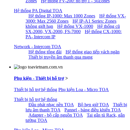
Zones
Hệ thống FV-200: hỗ trợ 1 - 50Zones
Hệ thống PA Digital TOA
Hệ thống IP-1000: Max 1000 Zones
Hệ thống VX-
3000: Max 2560 Zones
Hệ IP-A1 Series: Zones
không giới hạn
Hệ thống VX-1000
Hệ thống cũ
SX-2000, VX-2000, FS-7000
Hệ thống CX-1000:
PA- Intercom IP
Network - Intercom TOA
Hệ thống tổng đài
Hệ thống giao tiếp vách ngăn
Thiết bị truyền âm thanh qua mạng
Phụ kiện - Thiết bị hỗ trợ
>
Thiết bị hỗ trợ hệ thống
Phụ kiện Loa - Micro TOA
Thiết bị hỗ trợ hệ thống
Đầu phát nhạc nền TOA
Bộ hẹn giờ TOA
Thiết bị
lưu âm thanh TOA
Pannel - bảng điều khiển TOA
Adapter - bộ cấp nguồn TOA
Tai gắn tủ Rack, gắn
tường TOA