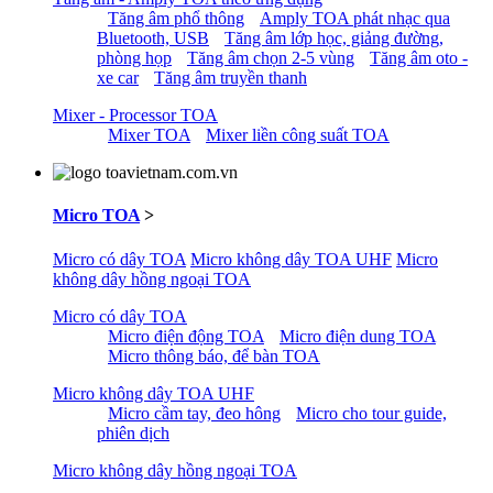
Tăng âm phổ thông
Amply TOA phát nhạc qua
Bluetooth, USB
Tăng âm lớp học, giảng đường,
phòng họp
Tăng âm chọn 2-5 vùng
Tăng âm oto -
xe car
Tăng âm truyền thanh
Mixer - Processor TOA
Mixer TOA
Mixer liền công suất TOA
Micro TOA
>
Micro có dây TOA
Micro không dây TOA UHF
Micro
không dây hồng ngoại TOA
Micro có dây TOA
Micro điện động TOA
Micro điện dung TOA
Micro thông báo, để bàn TOA
Micro không dây TOA UHF
Micro cầm tay, đeo hông
Micro cho tour guide,
phiên dịch
Micro không dây hồng ngoại TOA