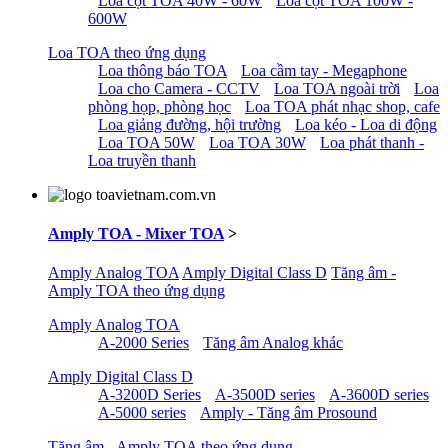
Loa cột TOA 40W - 60W
Loa cột TOA 100W -
600W
Loa TOA theo ứng dụng
Loa thông báo TOA
Loa cầm tay - Megaphone
Loa cho Camera - CCTV
Loa TOA ngoài trời
Loa
phòng họp, phòng học
Loa TOA phát nhạc shop, cafe
Loa giảng đường, hội trường
Loa kéo - Loa di động
Loa TOA 50W
Loa TOA 30W
Loa phát thanh -
Loa truyền thanh
Amply TOA - Mixer TOA
>
Amply Analog TOA
Amply Digital Class D
Tăng âm -
Amply TOA theo ứng dụng
Amply Analog TOA
A-2000 Series
Tăng âm Analog khác
Amply Digital Class D
A-3200D Series
A-3500D series
A-3600D series
A-5000 series
Amply - Tăng âm Prosound
Tăng âm - Amply TOA theo ứng dụng