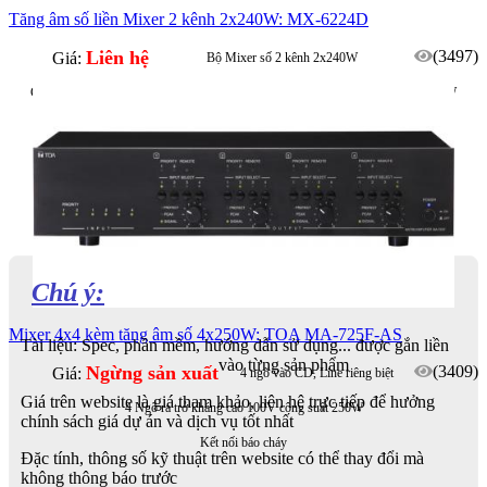
Tăng âm số liền Mixer 2 kênh 2x240W: MX-6224D
Liên hệ
(3497)
Giá:
Bộ Mixer số 2 kênh 2x240W
Có sẵn tinh chỉnh âm sắc cho Loa TC-631M, TC-651M và BS-1030B, BS-1030W
Chú ý:
Mixer 4x4 kèm tăng âm số 4x250W: TOA MA-725F-AS
Tài liệu: Spec, phần mềm, hướng dẫn sử dụng... được gắn liền
vào từng sản phẩm
Ngừng sản xuất
(3409)
Giá:
4 ngõ vào CD, Line riêng biệt
Giá trên website là giá tham khảo, liên hệ trực tiếp để hưởng
4 Ngõ ra trở kháng cao 100V công suất 250W
chính sách giá dự án và dịch vụ tốt nhất
Kết nối báo cháy
Đặc tính, thông số kỹ thuật trên website có thể thay đổi mà
không thông báo trước