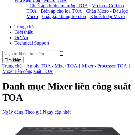
Phụ kiện Loa - Micro TOA
Chiết áp chỉnh âm lượng TOA
Vỏ loa - Coil loa
TOA
Biến áp cho loa TOA
Chân Micro - Đầu lọc
Micro
Giá, gá, khung treo loa
Khuếch đại Micro
Trang chủ
Giới thiệu
Dự Án
Technical Support
Trang chủ
Amply TOA - Mixer TOA
Mixer - Processor TOA
|
|
|
Mixer liền công suất TOA
Danh mục Mixer liền công suất
TOA
Ngày đăng
Theo giá
Ngày cập nhật