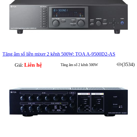
Tăng âm số liền mixer 2 kênh 500W: TOA A-9500D2-AS
Liên hệ
(3534)
Giá:
Tăng âm số 2 kênh 500W
Ngõ vào dạng mô-đun tuỳ chọn, tối đa 8 kênh
Ngõ ra điều khiển thiết bị ngoại vị có thể lập trình
Nhập khẩu / phân phối, Bảo hành 12 tháng chính hãng