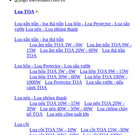
Loa TOA
>
Loa gắn trần - loa thả trần
Loa hộp - Loa Projector - Loa sân
vườn
Loa nén - Loa phóng thanh
Loa gắn trần - loa thả trần
Loa âm trần TOA 3W - 6W
Loa âm trần TOA 9W -
15W
Loa âm trần TOA 20W - 60W
Loa thả trần
TOA
Loa hộp - Loa Projector - Loa sân vườn
Loa hộp TOA 3W - 6W
Loa hộp TOA 9W - 15W
Loa hộp TOA 30W - 60W
Loa hộp TOA 100W -
1000W
Loa Projector TOA
Loa sân vườn - tiểu
cảnh TOA
Loa nén - Loa phóng thanh
Loa nén TOA 10W - 15W
Loa nén TOA 20W -
30W
Loa nén 40W - 50W - 60W
Loa chống cháy
nổ TOA
Loa nén công suất lớn
Loa cột
Loa cột TOA 5W - 10W
Loa cột TOA 15W -30W