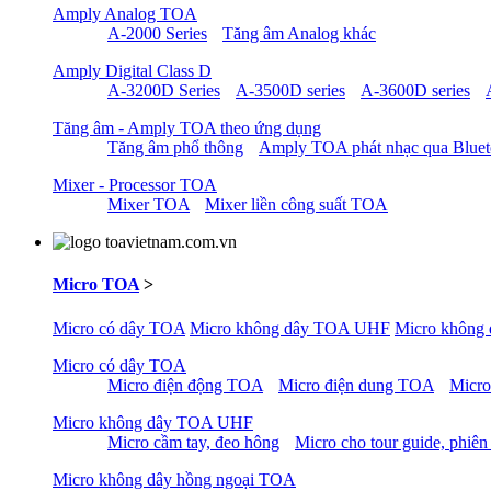
Amply Analog TOA
A-2000 Series
Tăng âm Analog khác
Amply Digital Class D
A-3200D Series
A-3500D series
A-3600D series
Tăng âm - Amply TOA theo ứng dụng
Tăng âm phổ thông
Amply TOA phát nhạc qua Blue
Mixer - Processor TOA
Mixer TOA
Mixer liền công suất TOA
Micro TOA
>
Micro có dây TOA
Micro không dây TOA UHF
Micro không
Micro có dây TOA
Micro điện động TOA
Micro điện dung TOA
Micro
Micro không dây TOA UHF
Micro cầm tay, đeo hông
Micro cho tour guide, phiên
Micro không dây hồng ngoại TOA