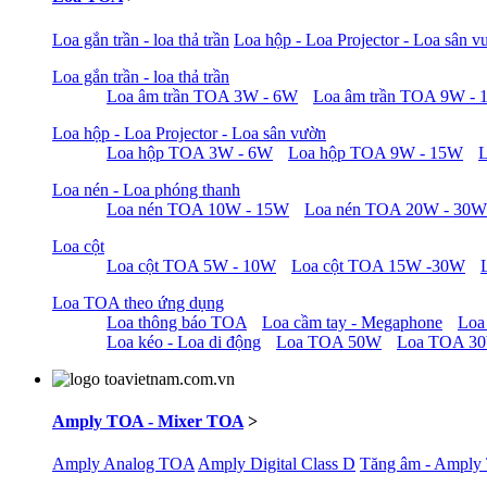
Loa gắn trần - loa thả trần
Loa hộp - Loa Projector - Loa sân v
Loa gắn trần - loa thả trần
Loa âm trần TOA 3W - 6W
Loa âm trần TOA 9W -
Loa hộp - Loa Projector - Loa sân vườn
Loa hộp TOA 3W - 6W
Loa hộp TOA 9W - 15W
Loa nén - Loa phóng thanh
Loa nén TOA 10W - 15W
Loa nén TOA 20W - 30W
Loa cột
Loa cột TOA 5W - 10W
Loa cột TOA 15W -30W
Loa TOA theo ứng dụng
Loa thông báo TOA
Loa cầm tay - Megaphone
Loa
Loa kéo - Loa di động
Loa TOA 50W
Loa TOA 3
Amply TOA - Mixer TOA
>
Amply Analog TOA
Amply Digital Class D
Tăng âm - Amply