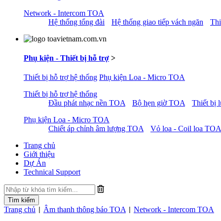
Network - Intercom TOA
Hệ thống tổng đài
Hệ thống giao tiếp vách ngăn
Thi
Phụ kiện - Thiết bị hỗ trợ
>
Thiết bị hỗ trợ hệ thống
Phụ kiện Loa - Micro TOA
Thiết bị hỗ trợ hệ thống
Đầu phát nhạc nền TOA
Bộ hẹn giờ TOA
Thiết bị
Phụ kiện Loa - Micro TOA
Chiết áp chỉnh âm lượng TOA
Vỏ loa - Coil loa TOA
Trang chủ
Giới thiệu
Dự Án
Technical Support
Trang chủ
Âm thanh thông báo TOA
Network - Intercom TOA
|
|