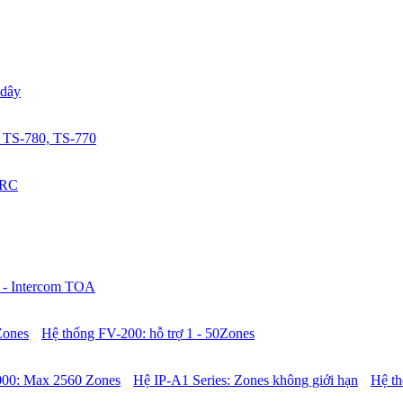
 dây
 TS-780, TS-770
0RC
 - Intercom TOA
Zones
Hệ thống FV-200: hỗ trợ 1 - 50Zones
00: Max 2560 Zones
Hệ IP-A1 Series: Zones không giới hạn
Hệ t