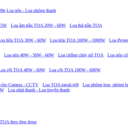
ườn
Loa nén - Loa phóng thanh
 15W
Loa âm trần TOA 20W - 60W
Loa thả trần TOA
Loa hộp TOA 30W - 60W
Loa hộp TOA 100W - 1000W
Loa Proje
Loa nén 40W - 50W - 60W
Loa chống cháy nổ TOA
Loa nén cô
Loa cột TOA 40W - 60W
Loa cột TOA 100W - 600W
 cho Camera - CCTV
Loa TOA ngoài trời
Loa phòng họp, phòng h
0W
Loa phát thanh - Loa truyền thanh
 TOA theo ứng dụng