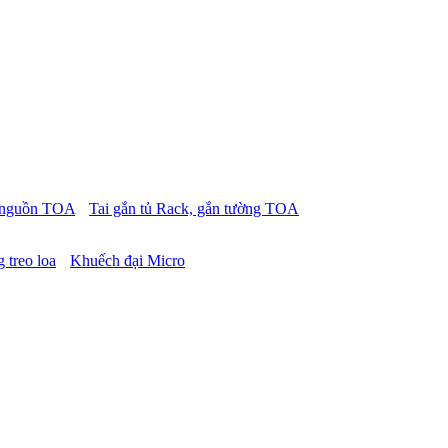
p nguồn TOA
Tai gắn tủ Rack, gắn tường TOA
 treo loa
Khuếch đại Micro