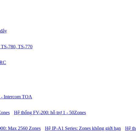
 dây
 TS-780, TS-770
0RC
 - Intercom TOA
Zones
Hệ thống FV-200: hỗ trợ 1 - 50Zones
00: Max 2560 Zones
Hệ IP-A1 Series: Zones không giới hạn
Hệ t