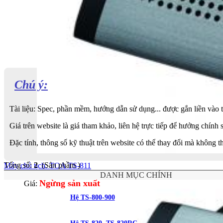
Chú ý:
Tài liệu: Spec, phần mềm, hướng dẫn sử dụng... được gắn liền vào
Giá trên website là giá tham khảo, liên hệ trực tiếp để hưởng chính 
Đặc tính, thông số kỹ thuật trên website có thể thay đổi mà không 
Tổng số:
2
(Sản phầm )
Máy chủ tịch: TOA TS-811
DANH MỤC CHÍNH
Ngừng sản xuất
Giá:
Hệ TS-800-900