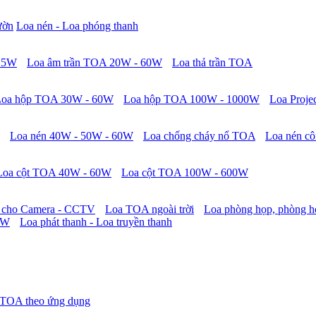
ườn
Loa nén - Loa phóng thanh
 15W
Loa âm trần TOA 20W - 60W
Loa thả trần TOA
Loa hộp TOA 30W - 60W
Loa hộp TOA 100W - 1000W
Loa Proje
Loa nén 40W - 50W - 60W
Loa chống cháy nổ TOA
Loa nén cô
Loa cột TOA 40W - 60W
Loa cột TOA 100W - 600W
 cho Camera - CCTV
Loa TOA ngoài trời
Loa phòng họp, phòng h
0W
Loa phát thanh - Loa truyền thanh
 TOA theo ứng dụng