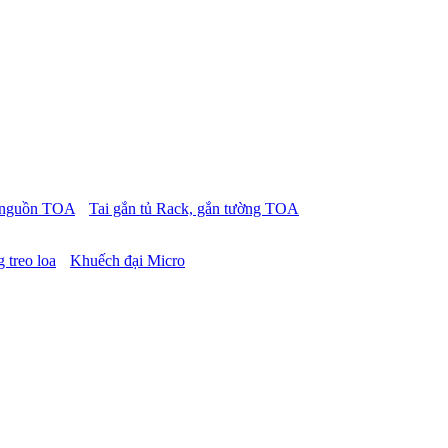
p nguồn TOA
Tai gắn tủ Rack, gắn tường TOA
 treo loa
Khuếch đại Micro