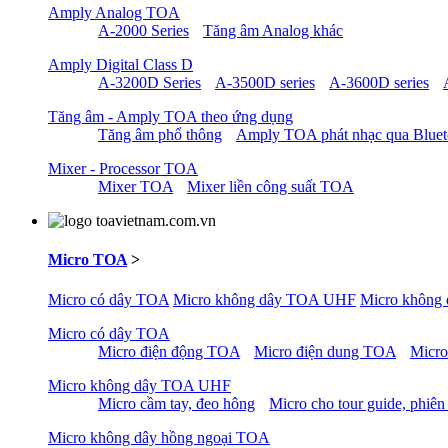
Amply Analog TOA
A-2000 Series
Tăng âm Analog khác
Amply Digital Class D
A-3200D Series
A-3500D series
A-3600D series
Tăng âm - Amply TOA theo ứng dụng
Tăng âm phổ thông
Amply TOA phát nhạc qua Blue
Mixer - Processor TOA
Mixer TOA
Mixer liền công suất TOA
Micro TOA
>
Micro có dây TOA
Micro không dây TOA UHF
Micro không
Micro có dây TOA
Micro điện động TOA
Micro điện dung TOA
Micro
Micro không dây TOA UHF
Micro cầm tay, đeo hông
Micro cho tour guide, phiên
Micro không dây hồng ngoại TOA