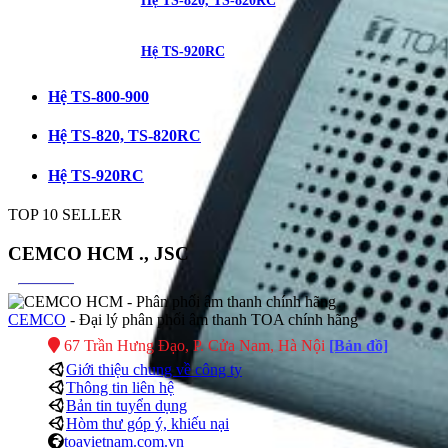
Hệ TS-820, TS-820RC
Hệ TS-920RC
Hệ TS-800-900
Hệ TS-820, TS-820RC
Hệ TS-920RC
TOP 10 SELLER
CEMCO HCM ., JSC
CEMCO
- Đại lý phân phối âm thanh TOA chính hãng
67 Trần Hưng Đạo, P. Cửa Nam, Hà Nội
[Bản đồ]
Giới thiệu chung về công ty
Thông tin liên hệ
Bản tin tuyển dụng
Hòm thư góp ý, khiếu nại
toavietnam.com.vn