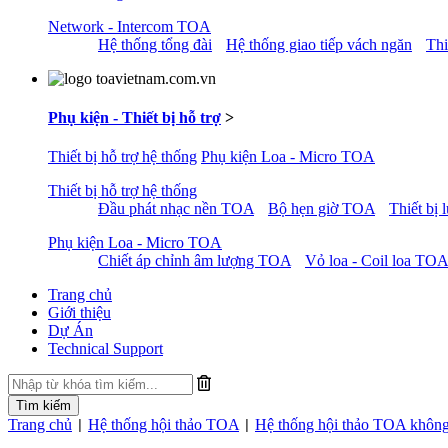
Network - Intercom TOA
Hệ thống tổng đài
Hệ thống giao tiếp vách ngăn
Thi
Phụ kiện - Thiết bị hỗ trợ
>
Thiết bị hỗ trợ hệ thống
Phụ kiện Loa - Micro TOA
Thiết bị hỗ trợ hệ thống
Đầu phát nhạc nền TOA
Bộ hẹn giờ TOA
Thiết bị
Phụ kiện Loa - Micro TOA
Chiết áp chỉnh âm lượng TOA
Vỏ loa - Coil loa TOA
Trang chủ
Giới thiệu
Dự Án
Technical Support
Trang chủ
Hệ thống hội thảo TOA
Hệ thống hội thảo TOA khôn
|
|