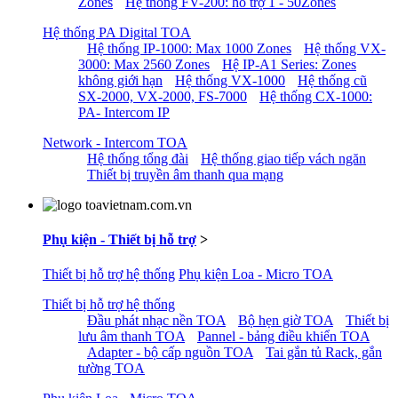
Zones
Hệ thống FV-200: hỗ trợ 1 - 50Zones
Hệ thống PA Digital TOA
Hệ thống IP-1000: Max 1000 Zones
Hệ thống VX-
3000: Max 2560 Zones
Hệ IP-A1 Series: Zones
không giới hạn
Hệ thống VX-1000
Hệ thống cũ
SX-2000, VX-2000, FS-7000
Hệ thống CX-1000:
PA- Intercom IP
Network - Intercom TOA
Hệ thống tổng đài
Hệ thống giao tiếp vách ngăn
Thiết bị truyền âm thanh qua mạng
Phụ kiện - Thiết bị hỗ trợ
>
Thiết bị hỗ trợ hệ thống
Phụ kiện Loa - Micro TOA
Thiết bị hỗ trợ hệ thống
Đầu phát nhạc nền TOA
Bộ hẹn giờ TOA
Thiết bị
lưu âm thanh TOA
Pannel - bảng điều khiển TOA
Adapter - bộ cấp nguồn TOA
Tai gắn tủ Rack, gắn
tường TOA