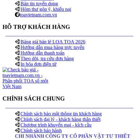
Bản tin tuyển dụng
Hòm thư góp ý, khiếu nại
toavietnam.com.vn
HỖ TRỢ KHÁCH HÀNG
Bảng giá bán lẻ LOA TOA 2026
Hướng dẫn mua hàng trực tuyến
Hướng dẫn thanh toán
Theo dõi, tra cứu đơn hàng
In hóa đơn điện tử
CHÍNH SÁCH CHUNG
Chính sách bảo mật thông tin khách hàng
Chính sách đại lý - khách hàng thân thiết
Chương trình khuyến mại - kích cầu
Chính sách bảo hành
CHI NHÁNH CÔNG TY CỔ PHẦN VẬT TƯ THIẾT