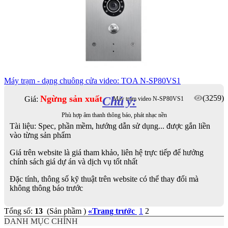
Máy trạm - dạng chuông cửa video: TOA N-SP80VS1
Ngừng sản xuất
(3259)
Giá:
Chú ý:
Máy trạm video N-SP80VS1
Phù hợp âm thanh thông báo, phát nhạc nền
Tài liệu: Spec, phần mềm, hướng dẫn sử dụng... được gắn liền
vào từng sản phẩm
Giá trên website là giá tham khảo, liên hệ trực tiếp để hưởng
chính sách giá dự án và dịch vụ tốt nhất
Đặc tính, thông số kỹ thuật trên website có thể thay đổi mà
không thông báo trước
Tổng số:
13
(Sản phầm )
«
Trang trước
1
2
DANH MỤC CHÍNH