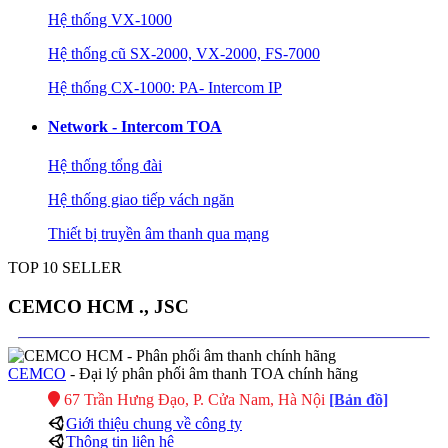
Hệ thống VX-1000
Hệ thống cũ SX-2000, VX-2000, FS-7000
Hệ thống CX-1000: PA- Intercom IP
Network - Intercom TOA
Hệ thống tổng đài
Hệ thống giao tiếp vách ngăn
Thiết bị truyền âm thanh qua mạng
TOP 10 SELLER
CEMCO HCM ., JSC
CEMCO
- Đại lý phân phối âm thanh TOA chính hãng
67 Trần Hưng Đạo, P. Cửa Nam, Hà Nội
[Bản đồ]
Giới thiệu chung về công ty
Thông tin liên hệ