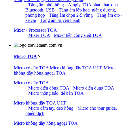
Tăng âm phổ thông
Amply TOA phát nhạc qua
Bluetooth, USB
Tăng âm lớp học, giảng đường,
phòng họp
Tăng âm chọn 2-5 vùng
Tăng âm oto -
xe car
Tăng âm truyền thanh
Mixer - Processor TOA
Mixer TOA
Mixer liền công suất TOA
Micro TOA
>
Micro có dây TOA
Micro không dây TOA UHF
Micro
không dây hồng ngoại TOA
Micro có dây TOA
Micro điện động TOA
Micro điện dung TOA
Micro thông báo, để bàn TOA
Micro không dây TOA UHF
Micro cầm tay, đeo hông
Micro cho tour guide,
phiên dịch
Micro không dây hồng ngoại TOA