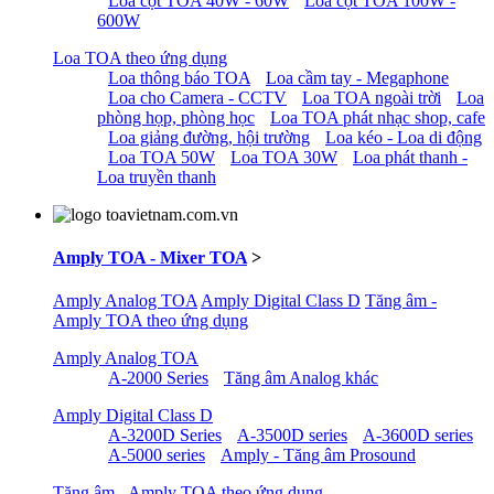
Loa cột TOA 40W - 60W
Loa cột TOA 100W -
600W
Loa TOA theo ứng dụng
Loa thông báo TOA
Loa cầm tay - Megaphone
Loa cho Camera - CCTV
Loa TOA ngoài trời
Loa
phòng họp, phòng học
Loa TOA phát nhạc shop, cafe
Loa giảng đường, hội trường
Loa kéo - Loa di động
Loa TOA 50W
Loa TOA 30W
Loa phát thanh -
Loa truyền thanh
Amply TOA - Mixer TOA
>
Amply Analog TOA
Amply Digital Class D
Tăng âm -
Amply TOA theo ứng dụng
Amply Analog TOA
A-2000 Series
Tăng âm Analog khác
Amply Digital Class D
A-3200D Series
A-3500D series
A-3600D series
A-5000 series
Amply - Tăng âm Prosound
Tăng âm - Amply TOA theo ứng dụng