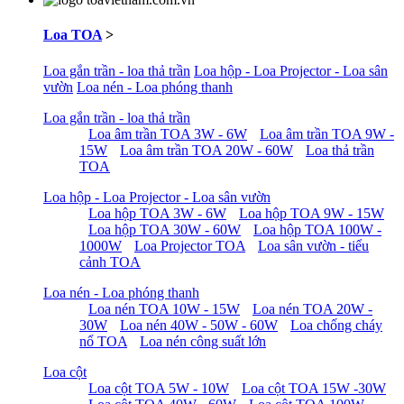
Loa TOA
>
Loa gắn trần - loa thả trần
Loa hộp - Loa Projector - Loa sân
vườn
Loa nén - Loa phóng thanh
Loa gắn trần - loa thả trần
Loa âm trần TOA 3W - 6W
Loa âm trần TOA 9W -
15W
Loa âm trần TOA 20W - 60W
Loa thả trần
TOA
Loa hộp - Loa Projector - Loa sân vườn
Loa hộp TOA 3W - 6W
Loa hộp TOA 9W - 15W
Loa hộp TOA 30W - 60W
Loa hộp TOA 100W -
1000W
Loa Projector TOA
Loa sân vườn - tiểu
cảnh TOA
Loa nén - Loa phóng thanh
Loa nén TOA 10W - 15W
Loa nén TOA 20W -
30W
Loa nén 40W - 50W - 60W
Loa chống cháy
nổ TOA
Loa nén công suất lớn
Loa cột
Loa cột TOA 5W - 10W
Loa cột TOA 15W -30W