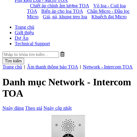
Phụ kiện Loa - Micro TOA
Chiết áp chỉnh âm lượng TOA
Vỏ loa - Coil loa
TOA
Biến áp cho loa TOA
Chân Micro - Đầu lọc
Micro
Giá, gá, khung treo loa
Khuếch đại Micro
Trang chủ
Giới thiệu
Dự Án
Technical Support
Trang chủ
Âm thanh thông báo TOA
Network - Intercom TOA
|
|
Danh mục Network - Intercom
TOA
Ngày đăng
Theo giá
Ngày cập nhật