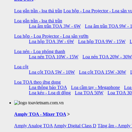
Loa gắn trần - loa thả trần
Loa hộp - Loa Projector - Loa sân v
Loa gắn trần - loa thả trần
Loa âm trần TOA 3W - 6W
Loa âm trần TOA 9W -
Loa hộp - Loa Projector - Loa sân vườn
Loa hộp TOA 3W - 6W
Loa hộp TOA 9W - 15W
Loa nén - Loa phóng thanh
Loa nén TOA 10W - 15W
Loa nén TOA 20W - 30W
Loa cột
Loa cột TOA 5W - 10W
Loa cột TOA 15W -30W
Loa TOA theo ứng dụng
Loa thông báo TOA
Loa cầm tay - Megaphone
Loa
Loa kéo - Loa di động
Loa TOA 50W
Loa TOA 3
Amply TOA - Mixer TOA
>
Amply Analog TOA
Amply Digital Class D
Tăng âm - Amply