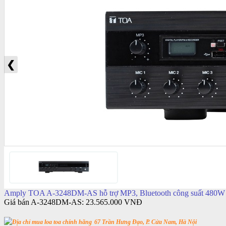
❮
Amply TOA A-3248DM-AS hỗ trợ MP3, Bluetooth công suất 480
Giá bán A-3248DM-AS:
23.565.000 VNĐ
67 Trần Hưng Đạo, P. Cửa Nam, Hà Nội