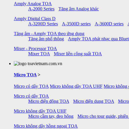
Amply Analog TOA
A-2000 Series
Tăng âm Analog khác
Amply Digital Class D
A-3200D Series
A-3500D series
A-3600D series
Tăng âm - Amply TOA theo ứng dụng
Tăng âm phổ thông
Amply TOA phát nhạc qua Blue
Mixer - Processor TOA
Mixer TOA
Mixer liền công suất TOA
Micro TOA
>
Micro có dây TOA
Micro không dây TOA UHF
Micro không
Micro có dây TOA
Micro điện động TOA
Micro điện dung TOA
Micro
Micro không dây TOA UHF
Micro cầm tay, đeo hông
Micro cho tour guide, phiên
Micro không dây hồng ngoại TOA