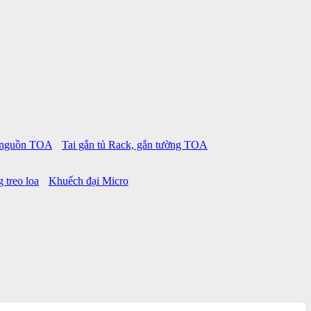
p nguồn TOA
Tai gắn tủ Rack, gắn tường TOA
 treo loa
Khuếch đại Micro