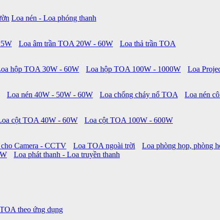
ườn
Loa nén - Loa phóng thanh
 15W
Loa âm trần TOA 20W - 60W
Loa thả trần TOA
Loa hộp TOA 30W - 60W
Loa hộp TOA 100W - 1000W
Loa Proje
Loa nén 40W - 50W - 60W
Loa chống cháy nổ TOA
Loa nén cô
Loa cột TOA 40W - 60W
Loa cột TOA 100W - 600W
 cho Camera - CCTV
Loa TOA ngoài trời
Loa phòng họp, phòng h
0W
Loa phát thanh - Loa truyền thanh
 TOA theo ứng dụng