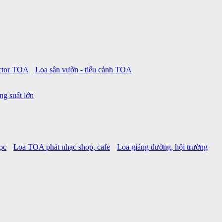
ctor TOA
Loa sân vườn - tiểu cảnh TOA
ng suất lớn
ọc
Loa TOA phát nhạc shop, cafe
Loa giảng đường, hội trường