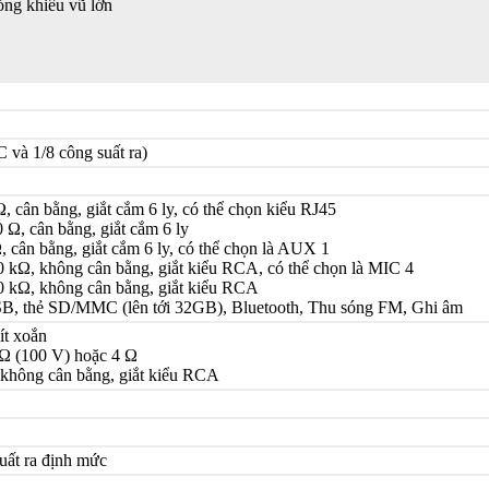
òng khiêu vũ lớn
 và 1/8 công suất ra)
 cân bằng, giắt cắm 6 ly, có thể chọn kiểu RJ45
Ω, cân bằng, giắt cắm 6 ly
 cân bằng, giắt cắm 6 ly, có thể chọn là AUX 1
kΩ, không cân bằng, giắt kiểu RCA, có thể chọn là MIC 4
 kΩ, không cân bằng, giắt kiểu RCA
SB, thẻ SD/MMC (lên tới 32GB), Bluetooth, Thu sóng FM, Ghi âm
ít xoắn
 Ω (100 V) hoặc 4 Ω
 không cân bằng, giắt kiểu RCA
uất ra định mức