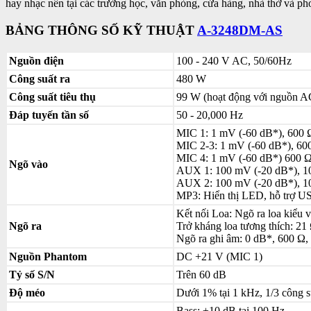
hay nhạc nền tại các trường học, văn phòng, cửa hàng, nhà thờ và ph
BẢNG THÔNG SỐ KỸ THUẬT
A-3248DM-AS
Nguồn điện
100 - 240 V AC, 50/60Hz
Công suất ra
480 W
Công suất tiêu thụ
99 W (hoạt động với nguồn AC
Đáp tuyến tần số
50 - 20,000 Hz
MIC 1: 1 mV (-60 dB*), 600 Ω,
MIC 2-3: 1 mV (-60 dB*), 600 
MIC 4: 1 mV (-60 dB*) 600 Ω,
Ngõ vào
AUX 1: 100 mV (-20 dB*), 10 
AUX 2: 100 mV (-20 dB*), 10
MP3: Hiển thị LED, hỗ trợ U
Kết nối Loa: Ngõ ra loa kiểu v
Ngõ ra
Trở kháng loa tương thích: 21
Ngõ ra ghi âm: 0 dB*, 600 Ω,
Nguồn Phantom
DC +21 V (MIC 1)
Tỷ số S/N
Trên 60 dB
Độ méo
Dưới 1% tại 1 kHz, 1/3 công s
Bass: ±10 dB tại 100 Hz