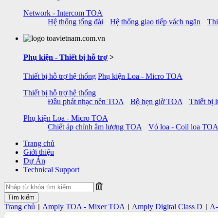
Network - Intercom TOA
Hệ thống tổng đài
Hệ thống giao tiếp vách ngăn
Thi
Phụ kiện - Thiết bị hỗ trợ
>
Thiết bị hỗ trợ hệ thống
Phụ kiện Loa - Micro TOA
Thiết bị hỗ trợ hệ thống
Đầu phát nhạc nền TOA
Bộ hẹn giờ TOA
Thiết bị
Phụ kiện Loa - Micro TOA
Chiết áp chỉnh âm lượng TOA
Vỏ loa - Coil loa TOA
Trang chủ
Giới thiệu
Dự Án
Technical Support
Trang chủ
Amply TOA - Mixer TOA
Amply Digital Class D
A-
|
|
|