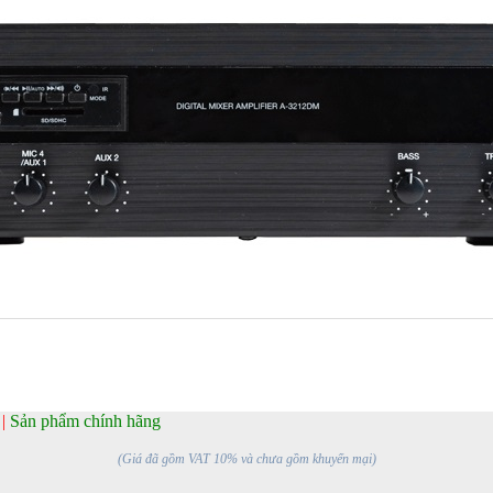
W
|
Sản phẩm chính hãng
(Giá đã gồm VAT 10% và chưa gồm khuyến mại)