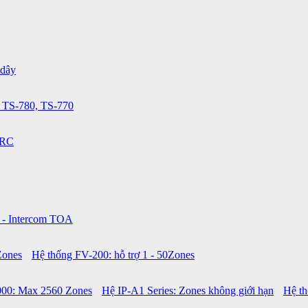
 dây
 TS-780, TS-770
0RC
 - Intercom TOA
Zones
Hệ thống FV-200: hỗ trợ 1 - 50Zones
00: Max 2560 Zones
Hệ IP-A1 Series: Zones không giới hạn
Hệ t