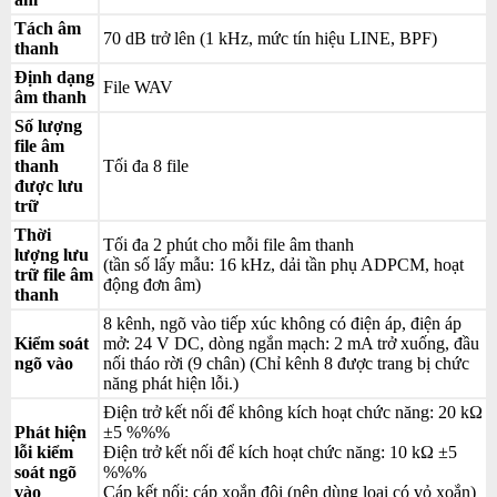
Tách âm
70 dB trở lên (1 kHz, mức tín hiệu LINE, BPF)
thanh
Định dạng
File WAV
âm thanh
Số lượng
file âm
thanh
Tối đa 8 file
được lưu
trữ
Thời
Tối đa 2 phút cho mỗi file âm thanh
lượng lưu
(tần số lấy mẫu: 16 kHz, dải tần phụ ADPCM, hoạt
trữ file âm
động đơn âm)
thanh
8 kênh, ngõ vào tiếp xúc không có điện áp, điện áp
Kiểm soát
mở: 24 V DC, dòng ngắn mạch: 2 mA trở xuống, đầu
ngõ vào
nối tháo rời (9 chân) (Chỉ kênh 8 được trang bị chức
năng phát hiện lỗi.)
Điện trở kết nối để không kích hoạt chức năng: 20 kΩ
Phát hiện
±5 %%%
lỗi kiểm
Điện trở kết nối để kích hoạt chức năng: 10 kΩ ±5
soát ngõ
%%%
vào
Cáp kết nối: cáp xoắn đôi (nên dùng loại có vỏ xoắn)