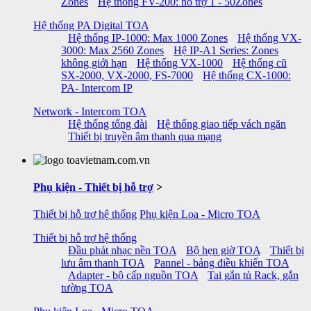
Zones
Hệ thống FV-200: hỗ trợ 1 - 50Zones
Hệ thống PA Digital TOA
Hệ thống IP-1000: Max 1000 Zones
Hệ thống VX-
3000: Max 2560 Zones
Hệ IP-A1 Series: Zones
không giới hạn
Hệ thống VX-1000
Hệ thống cũ
SX-2000, VX-2000, FS-7000
Hệ thống CX-1000:
PA- Intercom IP
Network - Intercom TOA
Hệ thống tổng đài
Hệ thống giao tiếp vách ngăn
Thiết bị truyền âm thanh qua mạng
Phụ kiện - Thiết bị hỗ trợ
>
Thiết bị hỗ trợ hệ thống
Phụ kiện Loa - Micro TOA
Thiết bị hỗ trợ hệ thống
Đầu phát nhạc nền TOA
Bộ hẹn giờ TOA
Thiết bị
lưu âm thanh TOA
Pannel - bảng điều khiển TOA
Adapter - bộ cấp nguồn TOA
Tai gắn tủ Rack, gắn
tường TOA