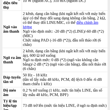
10 W (nguồn AC), 310 mA (nguồn DC)
điện tiêu
thụ
2 kênh, dạng cân bằng (khi ngắt kết nối với máy biến
áp)/ có thể thay đổi sang dạng không cân bằng, 2 kΩ,
có thể thay đổi LINE/MIC, có thể
điều chỉnh âm
Ngõ vào
lượng
âm thanh
Ngõ vào định mức: -20 dB (*2) (LINE)/-60 dB (*2)
(MIC)
Chức năng PAD (-16 dB (*2)), đầu nối tháo rời (6
chân)
2 kênh, dạng cân bằng (khi ngắt kết nối với máy biến
áp), 600 Ω trở xuống
Ngõ ra âm
Ngõ ra định mức: 0 dB (*2) (ngõ vào không cân
thanh
bằng)/-2 dB (*2) (ngõ vào cân bằng), đầu nối tháo rời
(6 chân)
50 Hz - 18 kHz
Đáp tuyến
(tần số lấy mẫu 48 kHz, PCM, độ lệch 0 đến -6 dB
tần số
tham chiếu 1 kHz)
Độ méo
0.2 % trở xuống (1 kHz, mức tín hiệu LINE, tần số
âm
lấy mẫu 48 kHz, PCM, BPF)
Tỷ lệ tín
hiệu/tạp
73 dB trở lên (mức tín hiệu LINE, ở ngõ ra định mức)
âm