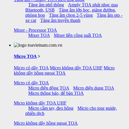
Tăng âm phổ thông
Amply TOA phát nhạc qua
Bluetooth, USB
Tăng âm lớp học, giảng đường,
phòng họp
Tăng âm chọn 2-5 vùng
Tăng âm oto -
xe car
Tăng âm truyền thanh
Mixer - Processor TOA
Mixer TOA
Mixer liền công suất TOA
Micro TOA
>
Micro có dây TOA
Micro không dây TOA UHF
Micro
không dây hồng ngoại TOA
Micro có dây TOA
Micro điện động TOA
Micro điện dung TOA
Micro thông báo, để bàn TOA
Micro không dây TOA UHF
Micro cầm tay, đeo hông
Micro cho tour guide,
phiên dịch
Micro không dây hồng ngoại TOA