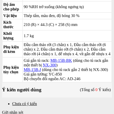
Độ ẩm
90 %RH trở xuống (không ngưng tụ)
cho phép
Vật liệu
Thép tấm, màu đen, độ bóng 30 %
Kích
210 (R) × 44.3 (C) × 258 (S) mm
thước
Khối
1.7 kg
lượng
Đầu cắm tháo rời (3 chân) x 1, Đầu cắm tháo rời (6
Phụ kiện
chân) x 2, Đầu cắm tháo rời (9 chân) x 2, Đầu cắm
đi kèm
tháo rời (4 chân) x 1, đế nhựa x 4, vít gắn đế nhựa x 4
Giá gắn tủ rack:
MB-15B-BK
(dùng cho tủ rack gắn
một thiết bị
NX-300
)
Phụ kiện
MB-15B-J
(dùng cho tủ rack gắn 2 thiết bị NX-300)
tùy chọn
Giá gắn tường: YC-850
Bộ chuyển đổi nguồn AC: AD-246
Ý kiến người dùng
(Tổng số
0
Ý kiến)
Chưa có ý kiến
Gửi nhận xét