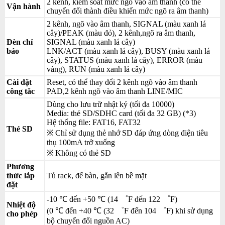
2 kênh, kiểm soát mức ngõ vào âm thanh (có thể
Vận hành
chuyển đổi thành điều khiển mức ngõ ra âm thanh)
2 kênh, ngõ vào âm thanh, SIGNAL (màu xanh lá
cây)/PEAK (màu đỏ), 2 kênh,ngõ ra âm thanh,
Đèn chỉ
SIGNAL (màu xanh lá cây)
báo
LNK/ACT (màu xanh lá cây), BUSY (màu xanh lá
cây), STATUS (màu xanh lá cây), ERROR (màu
vàng), RUN (màu xanh lá cây)
Cài đặt
Reset, có thể thay đổi 2 kênh ngõ vào âm thanh
công tắc
PAD,2 kênh ngõ vào âm thanh LINE/MIC
Dùng cho lưu trữ nhật ký (tối đa 10000)
Media: thẻ SD/SDHC card (tối đa 32 GB) (*3)
Hệ thống file: FAT16, FAT32
Thẻ SD
※ Chỉ sử dụng thẻ nhớ SD đáp ứng dòng điện tiêu
thụ 100mA trở xuống
※ Không có thẻ SD
Phương
thức lắp
Tủ rack, để bàn, gắn lên bề mặt
đặt
-10 ℃ đến +50 ℃ (14 ゜F đến 122 ゜F)
Nhiệt độ
(0 ℃ đến +40 ℃ (32 ゜F đến 104 ゜F) khi sử dụng
cho phép
bộ chuyển đổi nguồn AC)