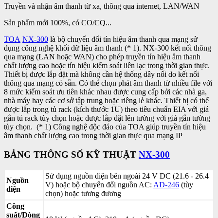
Truyền và nhận âm thanh từ xa, thông qua internet, LAN/WAN
Sản phẩm mới 100%, có CO/CQ...
TOA
NX-300
là bộ chuyển đổi tín hiệu âm thanh qua mạng sử
dụng công nghệ khối dữ liệu âm thanh (* 1). NX-300 kết nối thông
qua mạng (LAN hoặc WAN) cho phép truyền tín hiệu âm thanh
chất lượng cao hoặc tín hiệu kiểm soát liên lạc trong thời gian thực.
Thiết bị được lắp đặt mà không cần hệ thống dây nối do kết nối
thông qua mạng có sẵn. Có thể chọn phát âm thanh từ nhiều file với
8 mức kiểm soát ưu tiên khác nhau được cung cấp bởi các nhà ga,
nhà máy hay các cơ sở tập trung hoặc riêng lẻ khác. Thiết bị có thể
được lắp trong tủ rack (kích thước 1U) theo tiêu chuẩn EIA với giá
gắn tủ rack tùy chọn hoặc được lắp đặt lên tường với giá gắn tường
tùy chọn. (* 1) Công nghệ độc đáo của TOA giúp truyền tín hiệu
âm thanh chất lượng cao trong thời gian thực qua mạng IP
BẢNG THÔNG SỐ KỸ THUẬT
NX-300
Sử dụng nguồn điện bên ngoài 24 V DC (21.6 - 26.4
Nguồn
V) hoặc bộ chuyển đổi nguồn AC:
AD-246
(tùy
điện
chọn) hoặc tương đương
Công
suất/Dòng