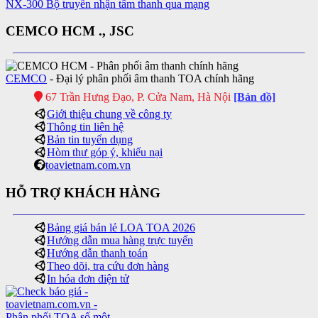
NX-300 Bộ truyền nhận tâm thanh qua mạng
CEMCO HCM ., JSC
CEMCO
- Đại lý phân phối âm thanh TOA chính hãng
67 Trần Hưng Đạo, P. Cửa Nam, Hà Nội
[Bản đồ]
Giới thiệu chung về công ty
Thông tin liên hệ
Bản tin tuyển dụng
Hòm thư góp ý, khiếu nại
toavietnam.com.vn
HỖ TRỢ KHÁCH HÀNG
Bảng giá bán lẻ LOA TOA 2026
Hướng dẫn mua hàng trực tuyến
Hướng dẫn thanh toán
Theo dõi, tra cứu đơn hàng
In hóa đơn điện tử