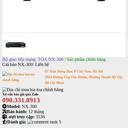
Bộ giao tiếp mạng: TOA NX-300
|
Sản phẩm chính hãng
Giá bán NX-300:
Liên hệ
67 Trần Hưng Đạo, P. Cửa Nam, Hà Nội
291A Đường Ung Văn Khiêm, Phường Thạnh Mỹ Tây,
Hỗ Chí Minh
Tư vấn báo giá qua Zalo
090.331.0913
Model:
NX-300
Bảo hành:
12 tháng
Lượt truy cập:
3536
Đánh giá: