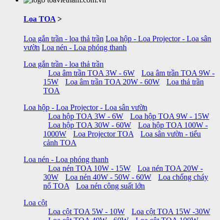
Loa TOA
>
Loa gắn trần - loa thả trần
Loa hộp - Loa Projector - Loa sân
vườn
Loa nén - Loa phóng thanh
Loa gắn trần - loa thả trần
Loa âm trần TOA 3W - 6W
Loa âm trần TOA 9W -
15W
Loa âm trần TOA 20W - 60W
Loa thả trần
TOA
Loa hộp - Loa Projector - Loa sân vườn
Loa hộp TOA 3W - 6W
Loa hộp TOA 9W - 15W
Loa hộp TOA 30W - 60W
Loa hộp TOA 100W -
1000W
Loa Projector TOA
Loa sân vườn - tiểu
cảnh TOA
Loa nén - Loa phóng thanh
Loa nén TOA 10W - 15W
Loa nén TOA 20W -
30W
Loa nén 40W - 50W - 60W
Loa chống cháy
nổ TOA
Loa nén công suất lớn
Loa cột
Loa cột TOA 5W - 10W
Loa cột TOA 15W -30W