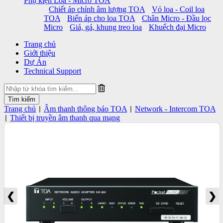
Phụ kiện Loa - Micro TOA
Chiết áp chỉnh âm lượng TOA
Vỏ loa - Coil loa
TOA
Biến áp cho loa TOA
Chân Micro - Đầu lọc
Micro
Giá, gá, khung treo loa
Khuếch đại Micro
Trang chủ
Giới thiệu
Dự Án
Technical Support
Trang chủ
Âm thanh thông báo TOA
Network - Intercom TOA
|
|
Thiết bị truyền âm thanh qua mạng
|
❮
❯