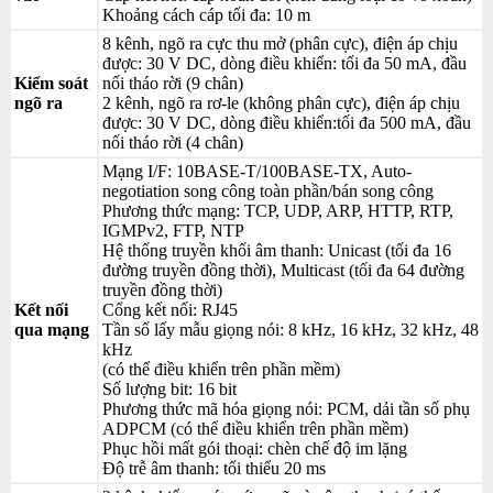
Khoảng cách cáp tối đa: 10 m
8 kênh, ngõ ra cực thu mở (phân cực), điện áp chịu
được: 30 V DC, dòng điều khiển: tối đa 50 mA, đầu
Kiểm soát
nối tháo rời (9 chân)
ngõ ra
2 kênh, ngõ ra rơ-le (không phân cực), điện áp chịu
được: 30 V DC, dòng điều khiển:tối đa 500 mA, đầu
nối tháo rời (4 chân)
Mạng I/F: 10BASE-T/100BASE-TX, Auto-
negotiation song công toàn phần/bán song công
Phương thức mạng: TCP, UDP, ARP, HTTP, RTP,
IGMPv2, FTP, NTP
Hệ thống truyền khối âm thanh: Unicast (tối đa 16
đường truyền đồng thời), Multicast (tối đa 64 đường
truyền đồng thời)
Kết nối
Cổng kết nối: RJ45
qua mạng
Tần số lấy mẫu giọng nói: 8 kHz, 16 kHz, 32 kHz, 48
kHz
(có thể điều khiển trên phần mềm)
Số lượng bit: 16 bit
Phương thức mã hóa giọng nói: PCM, dải tần số phụ
ADPCM (có thể điều khiển trên phần mềm)
Phục hồi mất gói thoại: chèn chế độ im lặng
Độ trễ âm thanh: tối thiểu 20 ms