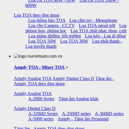
Loa cột TOA 40W - 60W
Loa cột TOA 100W -
600W
Loa TOA theo ứng dụng
Loa thông báo TOA
Loa cầm tay - Megaphone
Loa cho Camera - CCTV
Loa TOA ngoài trời
Loa
phòng họp, phòng học
Loa TOA phát nhạc shop, cafe
Loa giảng đường, hội trường
Loa kéo - Loa di động
Loa TOA 50W
Loa TOA 30W
Loa phát thanh -
Loa truyền thanh
Amply TOA - Mixer TOA
>
Amply Analog TOA
Amply Digital Class D
Tăng âm -
Amply TOA theo ứng dụng
Amply Analog TOA
A-2000 Series
Tăng âm Analog khác
Amply Digital Class D
A-3200D Series
A-3500D series
A-3600D series
A-5000 series
Amply - Tăng âm Prosound
Tăng âm - Amply TOA theo ứng dụng