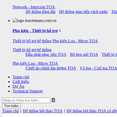
Network - Intercom TOA
Hệ thống tổng đài
Hệ thống giao tiếp vách ngăn
Thi
Phụ kiện - Thiết bị hỗ trợ
>
Thiết bị hỗ trợ hệ thống
Phụ kiện Loa - Micro TOA
Thiết bị hỗ trợ hệ thống
Đầu phát nhạc nền TOA
Bộ hẹn giờ TOA
Thiết bị
Phụ kiện Loa - Micro TOA
Chiết áp chỉnh âm lượng TOA
Vỏ loa - Coil loa TOA
Trang chủ
Giới thiệu
Dự Án
Technical Support
Trang chủ
Hệ thống hội thảo TOA
Hệ thống hội thảo TOA có dâ
|
|