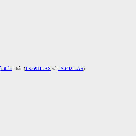
ội thảo
khác (
TS-691L-AS
và
TS-692L-AS
).