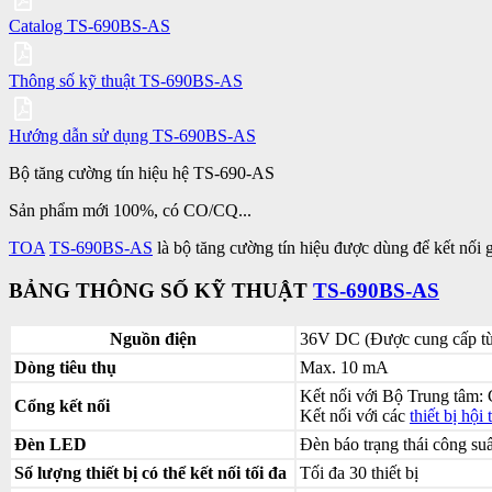
Catalog TS-690BS-AS
Thông số kỹ thuật TS-690BS-AS
Hướng dẫn sử dụng TS-690BS-AS
Bộ tăng cường tín hiệu hệ TS-690-AS
Sản phẩm mới 100%, có CO/CQ...
TOA
TS-690BS-AS
là bộ tăng cường tín hiệu được dùng để kết nối
BẢNG THÔNG SỐ KỸ THUẬT
TS-690BS-AS
Nguồn điện
36V DC (Được cung cấp từ
Dòng tiêu thụ
Max. 10 mA
Kết nối với Bộ Trung tâm:
Cổng kết nối
Kết nối với các
thiết bị hội 
Đèn LED
Đèn báo trạng thái công suấ
Số lượng thiết bị có thể kết nối tối đa
Tối đa 30 thiết bị