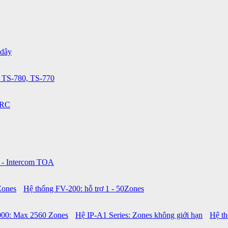
 dây
 TS-780, TS-770
0RC
 - Intercom TOA
Zones
Hệ thống FV-200: hỗ trợ 1 - 50Zones
00: Max 2560 Zones
Hệ IP-A1 Series: Zones không giới hạn
Hệ t