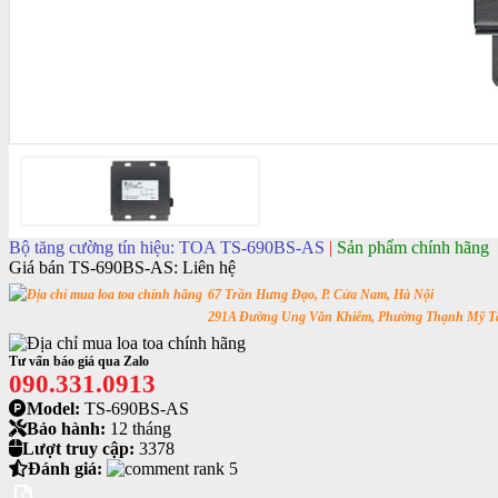
Bộ tăng cường tín hiệu: TOA TS-690BS-AS
|
Sản phẩm chính hãng
Giá bán TS-690BS-AS:
Liên hệ
67 Trần Hưng Đạo, P. Cửa Nam, Hà Nội
291A Đường Ung Văn Khiêm, Phường Thạnh Mỹ Tâ
Tư vấn báo giá qua Zalo
090.331.0913
Model:
TS-690BS-AS
Bảo hành:
12 tháng
Lượt truy cập:
3378
Đánh giá: