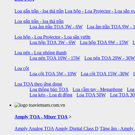
Loa gắn trần - loa thả trần
Loa hộp - Loa Projector - Loa sân v
Loa gắn trần - loa thả trần
Loa âm trần TOA 3W - 6W
Loa âm trần TOA 9W -
Loa hộp - Loa Projector - Loa sân vườn
Loa hộp TOA 3W - 6W
Loa hộp TOA 9W - 15W
Loa nén - Loa phóng thanh
Loa nén TOA 10W - 15W
Loa nén TOA 20W - 30W
Loa cột
Loa cột TOA 5W - 10W
Loa cột TOA 15W -30W
Loa TOA theo ứng dụng
Loa thông báo TOA
Loa cầm tay - Megaphone
Loa
Loa kéo - Loa di động
Loa TOA 50W
Loa TOA 3
Amply TOA - Mixer TOA
>
Amply Analog TOA
Amply Digital Class D
Tăng âm - Amply