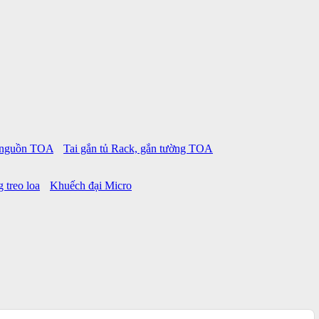
p nguồn TOA
Tai gắn tủ Rack, gắn tường TOA
 treo loa
Khuếch đại Micro