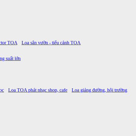
ctor TOA
Loa sân vườn - tiểu cảnh TOA
ng suất lớn
ọc
Loa TOA phát nhạc shop, cafe
Loa giảng đường, hội trường