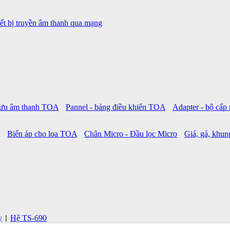
ết bị truyền âm thanh qua mạng
 lưu âm thanh TOA
Pannel - bảng điều khiển TOA
Adapter - bộ cấ
Biến áp cho loa TOA
Chân Micro - Đầu lọc Micro
Giá, gá, khung
y
Hệ TS-690
|