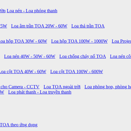
ườn
Loa nén - Loa phóng thanh
 15W
Loa âm trần TOA 20W - 60W
Loa thả trần TOA
Loa hộp TOA 30W - 60W
Loa hộp TOA 100W - 1000W
Loa Proje
Loa nén 40W - 50W - 60W
Loa chống cháy nổ TOA
Loa nén cô
Loa cột TOA 40W - 60W
Loa cột TOA 100W - 600W
 cho Camera - CCTV
Loa TOA ngoài trời
Loa phòng họp, phòng h
0W
Loa phát thanh - Loa truyền thanh
 TOA theo ứng dụng