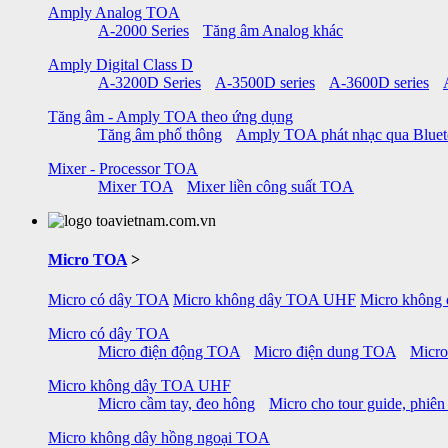
Amply Analog TOA
A-2000 Series
Tăng âm Analog khác
Amply Digital Class D
A-3200D Series
A-3500D series
A-3600D series
Tăng âm - Amply TOA theo ứng dụng
Tăng âm phổ thông
Amply TOA phát nhạc qua Blue
Mixer - Processor TOA
Mixer TOA
Mixer liền công suất TOA
Micro TOA
>
Micro có dây TOA
Micro không dây TOA UHF
Micro không
Micro có dây TOA
Micro điện động TOA
Micro điện dung TOA
Micro
Micro không dây TOA UHF
Micro cầm tay, đeo hông
Micro cho tour guide, phiên
Micro không dây hồng ngoại TOA