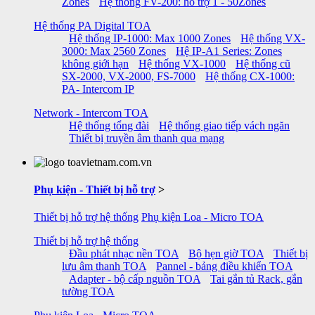
Zones
Hệ thống FV-200: hỗ trợ 1 - 50Zones
Hệ thống PA Digital TOA
Hệ thống IP-1000: Max 1000 Zones
Hệ thống VX-
3000: Max 2560 Zones
Hệ IP-A1 Series: Zones
không giới hạn
Hệ thống VX-1000
Hệ thống cũ
SX-2000, VX-2000, FS-7000
Hệ thống CX-1000:
PA- Intercom IP
Network - Intercom TOA
Hệ thống tổng đài
Hệ thống giao tiếp vách ngăn
Thiết bị truyền âm thanh qua mạng
Phụ kiện - Thiết bị hỗ trợ
>
Thiết bị hỗ trợ hệ thống
Phụ kiện Loa - Micro TOA
Thiết bị hỗ trợ hệ thống
Đầu phát nhạc nền TOA
Bộ hẹn giờ TOA
Thiết bị
lưu âm thanh TOA
Pannel - bảng điều khiển TOA
Adapter - bộ cấp nguồn TOA
Tai gắn tủ Rack, gắn
tường TOA