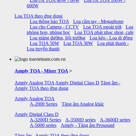
Loa cột TOA 40W - 60W
Loa cột TOA 100W -
600W
Loa TOA theo ứng dụng
Loa thông báo TOA
Loa cầm tay - Megaphone
Loa cho Camera - CCTV
Loa TOA ngoài trời
Loa
phòng họp, phòng học
Loa TOA phát nhạc shop, cafe
Loa giảng đường, hội trường
Loa kéo - Loa di động
Loa TOA 50W
Loa TOA 30W
Loa phát thanh -
Loa truyền thanh
Amply TOA - Mixer TOA
>
Amply Analog TOA
Amply Digital Class D
Tăng âm -
Amply TOA theo ứng dụng
Amply Analog TOA
A-2000 Series
Tăng âm Analog khác
Amply Digital Class D
A-3200D Series
A-3500D series
A-3600D series
A-5000 series
Amply - Tăng âm Prosound
Tăng âm - Amply TOA theo ứng dụng