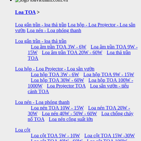
Loa TOA
>
Loa gắn trần - loa thả trần
Loa hộp - Loa Projector - Loa sân
vườn
Loa nén - Loa phóng thanh
Loa gắn trần - loa thả trần
Loa âm trần TOA 3W - 6W
Loa âm trần TOA 9W -
15W
Loa âm trần TOA 20W - 60W
Loa thả trần
TOA
Loa hộp - Loa Projector - Loa sân vườn
Loa hộp TOA 3W - 6W
Loa hộp TOA 9W - 15W
Loa hộp TOA 30W - 60W
Loa hộp TOA 100W -
1000W
Loa Projector TOA
Loa sân vườn - tiểu
cảnh TOA
Loa nén - Loa phóng thanh
Loa nén TOA 10W - 15W
Loa nén TOA 20W -
30W
Loa nén 40W - 50W - 60W
Loa chống cháy
nổ TOA
Loa nén công suất lớn
Loa cột
Loa cột TOA 5W - 10W
Loa cột TOA 15W -30W