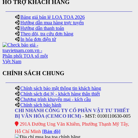
HỖ TRỢ KHÁCH HÀNG
Bảng giá bán lẻ LOA TOA 2026
Hướng dẫn mua hàng trực tuyến
Hướng dẫn thanh toán
Theo dõi, tra cứu đơn hàng
In hóa đơn điện tử
CHÍNH SÁCH CHUNG
Chính sách bảo mật thông tin khách hàng
Chính sách đại lý - khách hàng thân thiết
Chương trình khuyến mại - kích cầu
Chính sách bảo hành
CHI NHÁNH CÔNG TY CỔ PHẦN VẬT TƯ THIẾT
BỊ VĂN HÓA (CEMCO HCM)
- MST: 0100110630-005
291A Đường Ung Văn Khiêm, Phường Thạnh Mỹ Tây,
Hỗ Chí Minh
[Bản đồ]