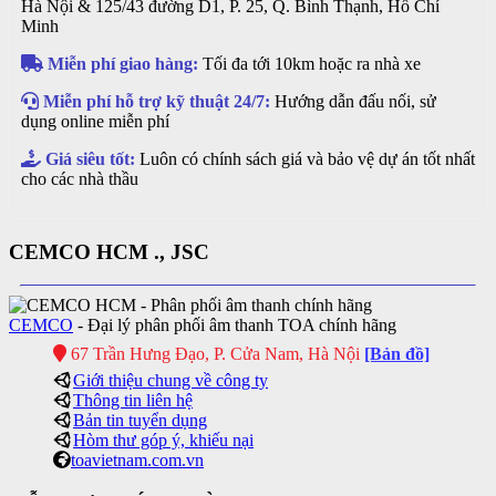
Hà Nội & 125/43 đường D1, P. 25, Q. Bình Thạnh, Hồ Chí
Minh
Miễn phí giao hàng:
Tối đa tới 10km hoặc ra nhà xe
Miễn phí hỗ trợ kỹ thuật 24/7:
Hướng dẫn đấu nối, sử
dụng online miễn phí
Giá siêu tốt:
Luôn có chính sách giá và bảo vệ dự án tốt nhất
cho các nhà thầu
CEMCO HCM ., JSC
CEMCO
- Đại lý phân phối âm thanh TOA chính hãng
67 Trần Hưng Đạo, P. Cửa Nam, Hà Nội
[Bản đồ]
Giới thiệu chung về công ty
Thông tin liên hệ
Bản tin tuyển dụng
Hòm thư góp ý, khiếu nại
toavietnam.com.vn