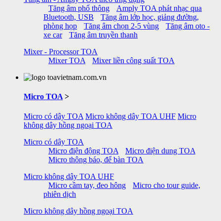
Tăng âm phổ thông
Amply TOA phát nhạc qua
Bluetooth, USB
Tăng âm lớp học, giảng đường,
phòng họp
Tăng âm chọn 2-5 vùng
Tăng âm oto -
xe car
Tăng âm truyền thanh
Mixer - Processor TOA
Mixer TOA
Mixer liền công suất TOA
Micro TOA
>
Micro có dây TOA
Micro không dây TOA UHF
Micro
không dây hồng ngoại TOA
Micro có dây TOA
Micro điện động TOA
Micro điện dung TOA
Micro thông báo, để bàn TOA
Micro không dây TOA UHF
Micro cầm tay, đeo hông
Micro cho tour guide,
phiên dịch
Micro không dây hồng ngoại TOA