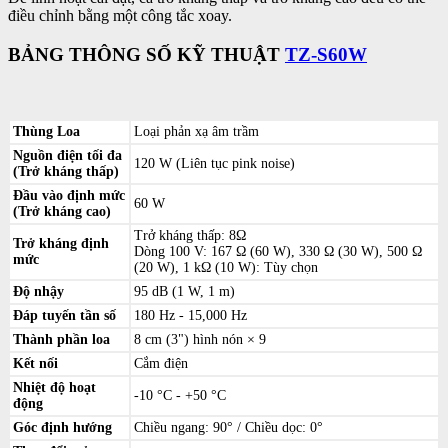
điều chỉnh bằng một công tắc xoay.
BẢNG THÔNG SỐ KỸ THUẬT
TZ-S60W
Thùng Loa
Loại phản xạ âm trầm
Nguồn điện tối đa
120 W (Liên tục pink noise)
(Trở kháng thấp)
Đầu vào định mức
60 W
(Trở kháng cao)
Trở kháng thấp: 8Ω
Trở kháng định
Dòng 100 V: 167 Ω (60 W), 330 Ω (30 W), 500 Ω
mức
(20 W), 1 kΩ (10 W): Tùy chọn
Độ nhậy
95 dB (1 W, 1 m)
Đáp tuyến tần số
180 Hz - 15,000 Hz
Thành phần loa
8 cm (3") hình nón × 9
Kết nối
Cắm điện
Nhiệt độ hoạt
-10 °C - +50 °C
động
Góc định hướng
Chiều ngang: 90° / Chiều dọc: 0°