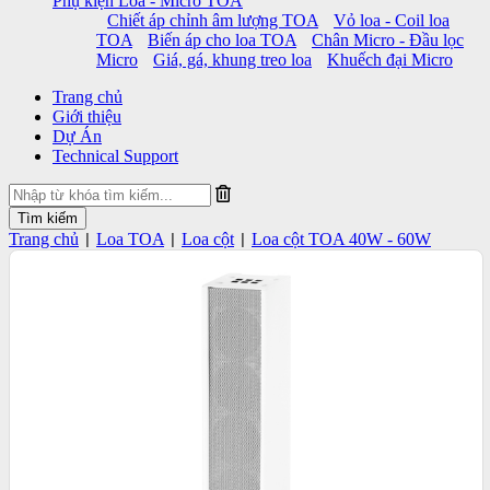
Phụ kiện Loa - Micro TOA
Chiết áp chỉnh âm lượng TOA
Vỏ loa - Coil loa
TOA
Biến áp cho loa TOA
Chân Micro - Đầu lọc
Micro
Giá, gá, khung treo loa
Khuếch đại Micro
Trang chủ
Giới thiệu
Dự Án
Technical Support
Trang chủ
Loa TOA
Loa cột
Loa cột TOA 40W - 60W
|
|
|