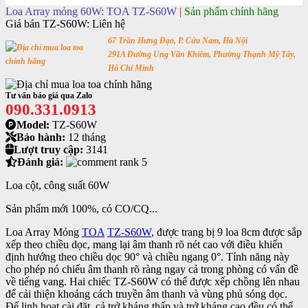
Loa Array mỏng 60W: TOA TZ-S60W
|
Sản phẩm chính hãng
Giá bán TZ-S60W:
Liên hệ
67 Trần Hưng Đạo, P. Cửa Nam, Hà Nội
291A Đường Ung Văn Khiêm, Phường Thạnh Mỹ Tây,
Hỗ Chí Minh
Tư vấn báo giá qua Zalo
090.331.0913
Model:
TZ-S60W
Bảo hành:
12 tháng
Lượt truy cập:
3141
Đánh giá:
Loa cột, công suất 60W
Sản phẩm mới 100%, có CO/CQ...
Loa Array Mỏng
TOA
TZ-S60W
, được trang bị 9 loa 8cm được sắp
xếp theo chiều dọc, mang lại âm thanh rõ nét cao với điều khiển
định hướng theo chiều dọc 90° và chiều ngang 0°. Tính năng này
cho phép nó chiếu âm thanh rõ ràng ngay cả trong phòng có vấn đề
về tiếng vang. Hai chiếc TZ-S60W có thể được xếp chồng lên nhau
để cải thiện khoảng cách truyền âm thanh và vùng phủ sóng dọc.
Để linh hoạt cài đặt, cả trở kháng thấp và trở kháng cao đều có thể