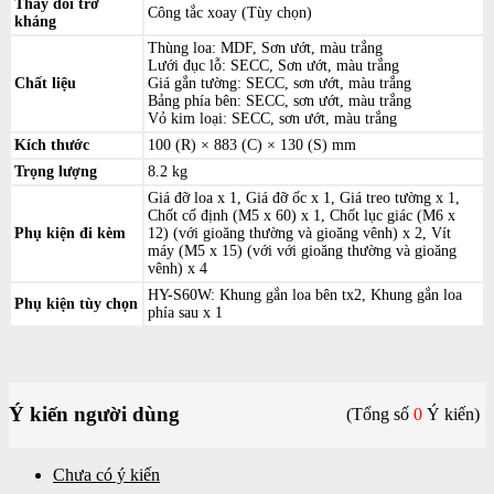
Thay đổi trở
Công tắc xoay (Tùy chọn)
kháng
Thùng loa: MDF, Sơn ướt, màu trắng
Lưới đục lỗ: SECC, Sơn ướt, màu trắng
Chất liệu
Giá gắn tường: SECC, sơn ướt, màu trắng
Bảng phía bên: SECC, sơn ướt, màu trắng
Vỏ kim loại: SECC, sơn ướt, màu trắng
Kích thước
100 (R) × 883 (C) × 130 (S) mm
Trọng lượng
8.2 kg
Giá đỡ loa x 1, Giá đỡ ốc x 1, Giá treo tường x 1,
Chốt cố định (M5 x 60) x 1, Chốt lục giác (M6 x
Phụ kiện đi kèm
12) (với gioăng thường và gioăng vênh) x 2, Vít
máy (M5 x 15) (với với gioăng thường và gioăng
vênh) x 4
HY-S60W: Khung gắn loa bên tx2, Khung gắn loa
Phụ kiện tùy chọn
phía sau x 1
Ý kiến người dùng
(Tổng số
0
Ý kiến)
Chưa có ý kiến