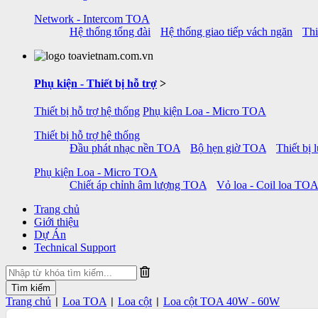
Network - Intercom TOA
Hệ thống tổng đài
Hệ thống giao tiếp vách ngăn
Thi
Phụ kiện - Thiết bị hỗ trợ
>
Thiết bị hỗ trợ hệ thống
Phụ kiện Loa - Micro TOA
Thiết bị hỗ trợ hệ thống
Đầu phát nhạc nền TOA
Bộ hẹn giờ TOA
Thiết bị
Phụ kiện Loa - Micro TOA
Chiết áp chỉnh âm lượng TOA
Vỏ loa - Coil loa TOA
Trang chủ
Giới thiệu
Dự Án
Technical Support
Trang chủ
Loa TOA
Loa cột
Loa cột TOA 40W - 60W
|
|
|