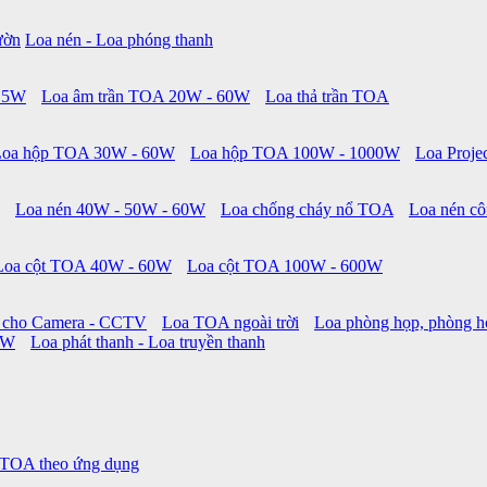
ườn
Loa nén - Loa phóng thanh
 15W
Loa âm trần TOA 20W - 60W
Loa thả trần TOA
Loa hộp TOA 30W - 60W
Loa hộp TOA 100W - 1000W
Loa Proje
Loa nén 40W - 50W - 60W
Loa chống cháy nổ TOA
Loa nén cô
Loa cột TOA 40W - 60W
Loa cột TOA 100W - 600W
 cho Camera - CCTV
Loa TOA ngoài trời
Loa phòng họp, phòng h
0W
Loa phát thanh - Loa truyền thanh
 TOA theo ứng dụng