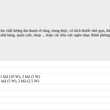
o chất lượng âm thanh rõ ràng, trung thực, có kích thước nhỏ gọn, h
nhà hàng, quán cafe, shop ... hoặc các khu vực nghe nhạc thính phòng
 1 kΩ (10 W), 2 kΩ (5 W)
1 kΩ (5 W), 2 kΩ (2.5 W)