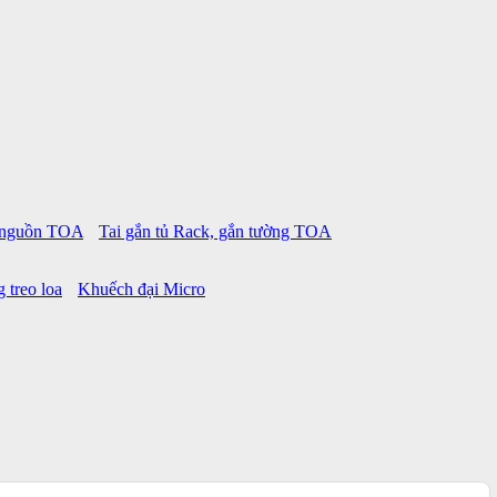
p nguồn TOA
Tai gắn tủ Rack, gắn tường TOA
 treo loa
Khuếch đại Micro