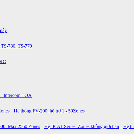
 dây
 TS-780, TS-770
0RC
 - Intercom TOA
Zones
Hệ thống FV-200: hỗ trợ 1 - 50Zones
00: Max 2560 Zones
Hệ IP-A1 Series: Zones không giới hạn
Hệ t