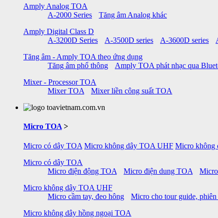
Amply Analog TOA
A-2000 Series
Tăng âm Analog khác
Amply Digital Class D
A-3200D Series
A-3500D series
A-3600D series
Tăng âm - Amply TOA theo ứng dụng
Tăng âm phổ thông
Amply TOA phát nhạc qua Blue
Mixer - Processor TOA
Mixer TOA
Mixer liền công suất TOA
Micro TOA
>
Micro có dây TOA
Micro không dây TOA UHF
Micro không
Micro có dây TOA
Micro điện động TOA
Micro điện dung TOA
Micro
Micro không dây TOA UHF
Micro cầm tay, đeo hông
Micro cho tour guide, phiên
Micro không dây hồng ngoại TOA