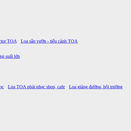
ctor TOA
Loa sân vườn - tiểu cảnh TOA
ng suất lớn
ọc
Loa TOA phát nhạc shop, cafe
Loa giảng đường, hội trường