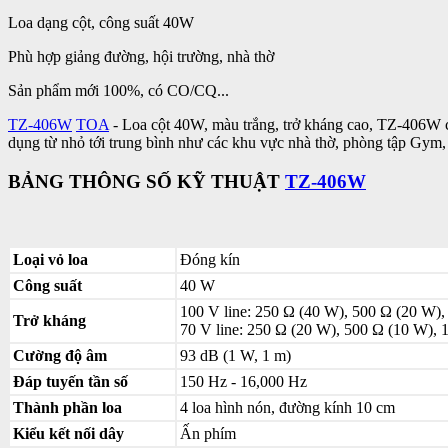
Loa dạng cột, công suất 40W
Phù hợp giảng đường, hội trường, nhà thờ
Sản phẩm mới 100%, có CO/CQ...
TZ-406W
TOA
- Loa cột 40W, màu trắng, trở kháng cao, TZ-406W ch
dụng từ nhỏ tới trung bình như các khu vực nhà thờ, phòng tập Gym, 
BẢNG THÔNG SỐ KỸ THUẬT
TZ-406W
Loại vỏ loa
Đóng kín
Công suất
40 W
100 V line: 250 Ω (40 W), 500 Ω (20 W),
Trở kháng
70 V line: 250 Ω (20 W), 500 Ω (10 W), 
Cường độ âm
93 dB (1 W, 1 m)
Đáp tuyến tần số
150 Hz - 16,000 Hz
Thành phần loa
4 loa hình nón, đường kính 10 cm
Kiểu kết nối dây
Ấn phím