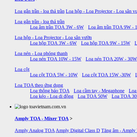
Loa gắn trần - loa thả trần
Loa hộp - Loa Projector - Loa sân v
Loa gắn trần - loa thả trần
Loa âm trần TOA 3W - 6W
Loa âm trần TOA 9W -
Loa hộp - Loa Projector - Loa sân vườn
Loa hộp TOA 3W - 6W
Loa hộp TOA 9W - 15W
Loa nén - Loa phóng thanh
Loa nén TOA 10W - 15W
Loa nén TOA 20W - 30W
Loa cột
Loa cột TOA 5W - 10W
Loa cột TOA 15W -30W
Loa TOA theo ứng dụng
Loa thông báo TOA
Loa cầm tay - Megaphone
Loa
Loa kéo - Loa di động
Loa TOA 50W
Loa TOA 3
Amply TOA - Mixer TOA
>
Amply Analog TOA
Amply Digital Class D
Tăng âm - Amply