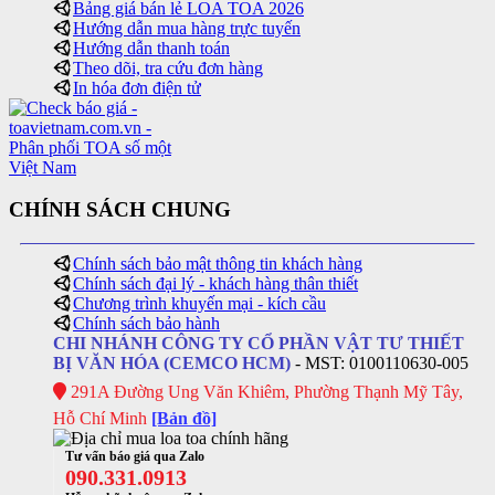
Bảng giá bán lẻ LOA TOA 2026
Hướng dẫn mua hàng trực tuyến
Hướng dẫn thanh toán
Theo dõi, tra cứu đơn hàng
In hóa đơn điện tử
CHÍNH SÁCH CHUNG
Chính sách bảo mật thông tin khách hàng
Chính sách đại lý - khách hàng thân thiết
Chương trình khuyến mại - kích cầu
Chính sách bảo hành
CHI NHÁNH CÔNG TY CỔ PHẦN VẬT TƯ THIẾT
BỊ VĂN HÓA (CEMCO HCM)
- MST: 0100110630-005
291A Đường Ung Văn Khiêm, Phường Thạnh Mỹ Tây,
Hỗ Chí Minh
[Bản đồ]
Tư vấn báo giá qua Zalo
090.331.0913