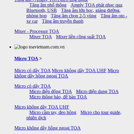
Tăng âm phổ thông
Amply TOA phát nhạc qua
Bluetooth, USB
Tăng âm lớp học, giảng đường,
phòng họp
Tăng âm chọn 2-5 vùng
Tăng âm oto -
xe car
Tăng âm truyền thanh
Mixer - Processor TOA
Mixer TOA
Mixer liền công suất TOA
Micro TOA
>
Micro có dây TOA
Micro không dây TOA UHF
Micro
không dây hồng ngoại TOA
Micro có dây TOA
Micro điện động TOA
Micro điện dung TOA
Micro thông báo, để bàn TOA
Micro không dây TOA UHF
Micro cầm tay, đeo hông
Micro cho tour guide,
phiên dịch
Micro không dây hồng ngoại TOA