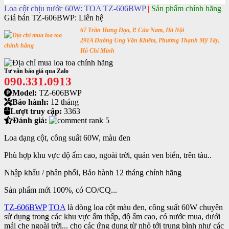
Loa cột chịu nước 60W: TOA TZ-606BWP
|
Sản phẩm chính hãng
Giá bán TZ-606BWP:
Liên hệ
67 Trần Hưng Đạo, P. Cửa Nam, Hà Nội
291A Đường Ung Văn Khiêm, Phường Thạnh Mỹ Tây,
Hỗ Chí Minh
Tư vấn báo giá qua Zalo
090.331.0913
Model:
TZ-606BWP
Bảo hành:
12 tháng
Lượt truy cập:
3363
Đánh giá:
Loa dạng cột, công suất 60W, màu đen
Phù hợp khu vực độ ẩm cao, ngoài trời, quán ven biển, trên tàu..
Nhập khẩu / phân phối, Bảo hành 12 tháng chính hãng
Sản phẩm mới 100%, có CO/CQ...
TZ-606BWP
TOA
là dòng loa cột màu đen, công suất 60W chuyên
sử dụng trong các khu vực ẩm thấp, độ ẩm cao, có nước mua, dưới
mái che ngoài trời... cho các ứng dụng từ nhỏ tới trung bình như các