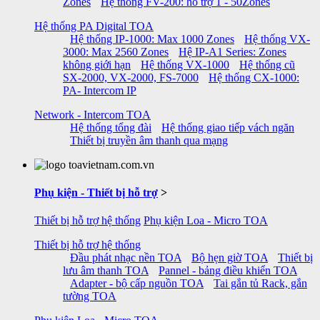
Zones
Hệ thống FV-200: hỗ trợ 1 - 50Zones
Hệ thống PA Digital TOA
Hệ thống IP-1000: Max 1000 Zones
Hệ thống VX-
3000: Max 2560 Zones
Hệ IP-A1 Series: Zones
không giới hạn
Hệ thống VX-1000
Hệ thống cũ
SX-2000, VX-2000, FS-7000
Hệ thống CX-1000:
PA- Intercom IP
Network - Intercom TOA
Hệ thống tổng đài
Hệ thống giao tiếp vách ngăn
Thiết bị truyền âm thanh qua mạng
Phụ kiện - Thiết bị hỗ trợ
>
Thiết bị hỗ trợ hệ thống
Phụ kiện Loa - Micro TOA
Thiết bị hỗ trợ hệ thống
Đầu phát nhạc nền TOA
Bộ hẹn giờ TOA
Thiết bị
lưu âm thanh TOA
Pannel - bảng điều khiển TOA
Adapter - bộ cấp nguồn TOA
Tai gắn tủ Rack, gắn
tường TOA