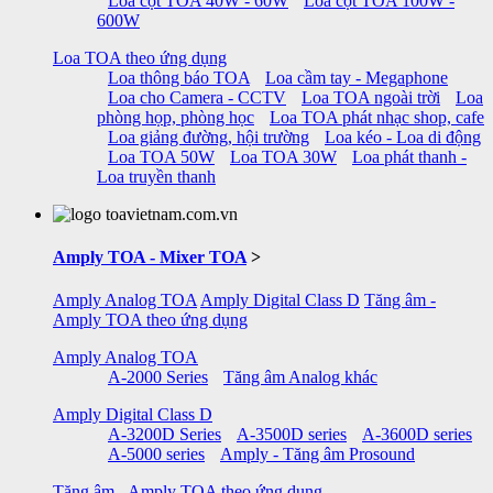
Loa cột TOA 40W - 60W
Loa cột TOA 100W -
600W
Loa TOA theo ứng dụng
Loa thông báo TOA
Loa cầm tay - Megaphone
Loa cho Camera - CCTV
Loa TOA ngoài trời
Loa
phòng họp, phòng học
Loa TOA phát nhạc shop, cafe
Loa giảng đường, hội trường
Loa kéo - Loa di động
Loa TOA 50W
Loa TOA 30W
Loa phát thanh -
Loa truyền thanh
Amply TOA - Mixer TOA
>
Amply Analog TOA
Amply Digital Class D
Tăng âm -
Amply TOA theo ứng dụng
Amply Analog TOA
A-2000 Series
Tăng âm Analog khác
Amply Digital Class D
A-3200D Series
A-3500D series
A-3600D series
A-5000 series
Amply - Tăng âm Prosound
Tăng âm - Amply TOA theo ứng dụng