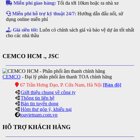
Miễn phí giao hàng:
Tối đa tới 10km hoặc ra nhà xe
Miễn phí hỗ trợ kỹ thuật 24/7:
Hướng dẫn đấu nối, sử
dụng online miễn phí
Giá siêu tốt:
Luôn có chính sách giá và bảo vệ dự án tốt nhất
cho các nhà thầu
CEMCO HCM ., JSC
CEMCO
- Đại lý phân phối âm thanh TOA chính hãng
67 Trần Hưng Đạo, P. Cửa Nam, Hà Nội
[Bản đồ]
Giới thiệu chung về công ty
Thông tin liên hệ
Bản tin tuyển dụng
Hòm thư góp ý, khiếu nại
toavietnam.com.vn
HỖ TRỢ KHÁCH HÀNG