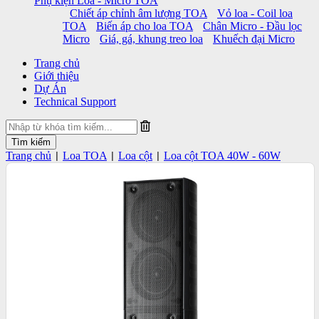
Phụ kiện Loa - Micro TOA
Chiết áp chỉnh âm lượng TOA
Vỏ loa - Coil loa
TOA
Biến áp cho loa TOA
Chân Micro - Đầu lọc
Micro
Giá, gá, khung treo loa
Khuếch đại Micro
Trang chủ
Giới thiệu
Dự Án
Technical Support
Trang chủ
Loa TOA
Loa cột
Loa cột TOA 40W - 60W
|
|
|