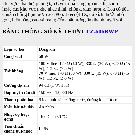
khu vực nhà thờ, phòng tập Gym, nhà hàng, quán cafe, shop ...
hoặc các khu vực nghe nhạc thính phòng, giao hưởng. Loa có tiêu
chuẩn chống bụi/nước cao IP65. Loa cột TZ, có kích thước nhỏ
gọn, hiệu năng cao và mang đến chất lượng âm thanh tuyệt vời.
BẢNG THÔNG SỐ KỸ THUẬT
TZ-606BWP
Loại vỏ loa
Đóng kín
Công suất
60 W
100 V line: 170 Ω (60 W), 330 Ω (30 W), 670 Ω (15
W), 1.3 kΩ (7.5 W)
Trở kháng
70 V line: 170 Ω (30 W), 330 Ω (15 W), 670 Ω (7.5
W), 1.3 kΩ (3.8 W)
Cường độ âm
94 dB (1 W, 1 m)
Đáp tuyến tần số
150 Hz - 13,000 Hz
Thành phần loa
6 loa hình nón chống nước, đường kính 10 cm
Kiểu kết nối dây
Ấn phím
Nhiệt độ hoạt
-10 °C - +50 °C
động
Tiêu chuẩn
IP 65
chống bụi/nước