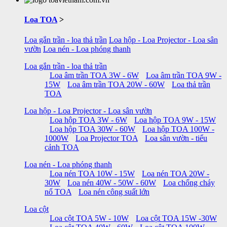
Loa TOA
>
Loa gắn trần - loa thả trần
Loa hộp - Loa Projector - Loa sân
vườn
Loa nén - Loa phóng thanh
Loa gắn trần - loa thả trần
Loa âm trần TOA 3W - 6W
Loa âm trần TOA 9W -
15W
Loa âm trần TOA 20W - 60W
Loa thả trần
TOA
Loa hộp - Loa Projector - Loa sân vườn
Loa hộp TOA 3W - 6W
Loa hộp TOA 9W - 15W
Loa hộp TOA 30W - 60W
Loa hộp TOA 100W -
1000W
Loa Projector TOA
Loa sân vườn - tiểu
cảnh TOA
Loa nén - Loa phóng thanh
Loa nén TOA 10W - 15W
Loa nén TOA 20W -
30W
Loa nén 40W - 50W - 60W
Loa chống cháy
nổ TOA
Loa nén công suất lớn
Loa cột
Loa cột TOA 5W - 10W
Loa cột TOA 15W -30W