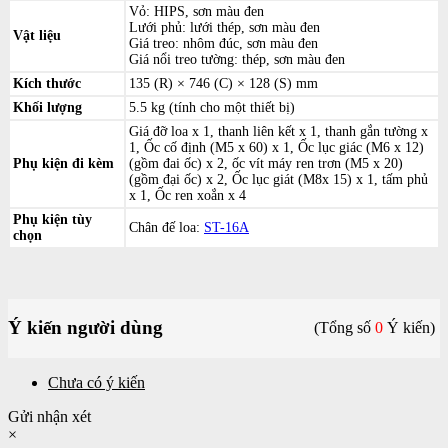
Vỏ: HIPS, sơn màu đen
Lưới phủ: lưới thép, sơn màu đen
Vật liệu
Giá treo: nhôm đúc, sơn màu đen
Giá nổi treo tường: thép, sơn màu đen
Kích thước
135 (R) × 746 (C) × 128 (S) mm
Khối lượng
5.5 kg (tính cho một thiết bị)
Giá đỡ loa x 1, thanh liên kết x 1, thanh gắn tường x
1, Ốc cố định (M5 x 60) x 1, Ốc lục giác (M6 x 12)
Phụ kiện đi kèm
(gồm đai ốc) x 2, ốc vít máy ren trơn (M5 x 20)
(gồm đại ốc) x 2, Ốc lục giát (M8x 15) x 1, tấm phủ
x 1, Ốc ren xoắn x 4
Phụ kiện tùy
Chân đế loa:
ST-16A
chọn
Ý kiến người dùng
(Tổng số
0
Ý kiến)
Chưa có ý kiến
Gửi nhận xét
×