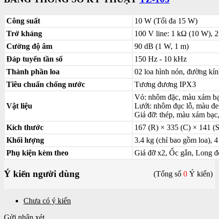
Công suất
10 W (Tối đa 15 W)
Trở kháng
100 V line: 1 kΩ (10 W), 
Cường độ âm
90 dB (1 W, 1 m)
Đáp tuyến tần số
150 Hz - 10 kHz
Thành phần loa
02 loa hình nón, đường kí
Tiêu chuẩn chống nước
Tương đương IPX3
Vỏ: nhôm đặc, màu xám bạc
Vật liệu
Lưới: nhôm đục lỗ, màu đen
Giá đỡ: thép, màu xám bạc,
Kích thước
167 (R) × 335 (C) × 141 (
Khối lượng
3.4 kg (chỉ bao gồm loa), 
Phụ kiện kèm theo
Giá đỡ x2, Ốc gắn, Long đ
Ý kiến người dùng
(Tổng số
0
Ý kiến)
Chưa có ý kiến
Gửi nhận xét