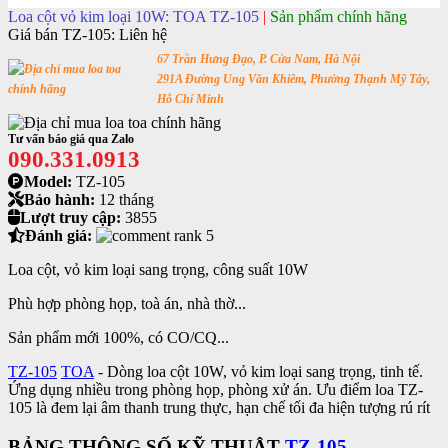
Loa cột vỏ kim loại 10W: TOA TZ-105
|
Sản phẩm chính hãng
Giá bán TZ-105:
Liên hệ
67 Trần Hưng Đạo, P. Cửa Nam, Hà Nội
291A Đường Ung Văn Khiêm, Phường Thạnh Mỹ Tây,
Hỗ Chí Minh
Tư vấn báo giá qua Zalo
090.331.0913
Model:
TZ-105
Bảo hành:
12 tháng
Lượt truy cập:
3855
Đánh giá:
Loa cột, vỏ kim loại sang trọng, công suất 10W
Phù hợp phòng họp, toà án, nhà thờ...
Sản phẩm mới 100%, có CO/CQ...
TZ-105
TOA
- Dòng loa cột 10W, vỏ kim loại sang trọng, tinh tế.
Ứng dụng nhiều trong phòng họp, phòng xử án. Ưu điểm loa TZ-
105 là đem lại âm thanh trung thực, hạn chế tối đa hiện tượng rú rít
BẢNG THÔNG SỐ KỸ THUẬT
TZ-105