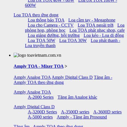
Loa cột TOA 40W - 60W
Loa cột TOA 100W -
600W
Loa TOA theo ứng dụng
Loa thông báo TOA
Loa cầm tay - Megaphone
Loa cho Camera - CCTV
Loa TOA ngoài trời
Loa
phòng họp, phòng học
Loa TOA phát nhạc shop, cafe
Loa giảng đường, hội trường
Loa kéo - Loa di động
Loa TOA 50W
Loa TOA 30W
Loa phát thanh -
Loa truyền thanh
Amply TOA - Mixer TOA
>
Amply Analog TOA
Amply Digital Class D
Tăng âm -
Amply TOA theo ứng dụng
Amply Analog TOA
A-2000 Series
Tăng âm Analog khác
Amply Digital Class D
A-3200D Series
A-3500D series
A-3600D series
A-5000 series
Amply - Tăng âm Prosound
Tăng âm - Amply TOA theo ứng dụng