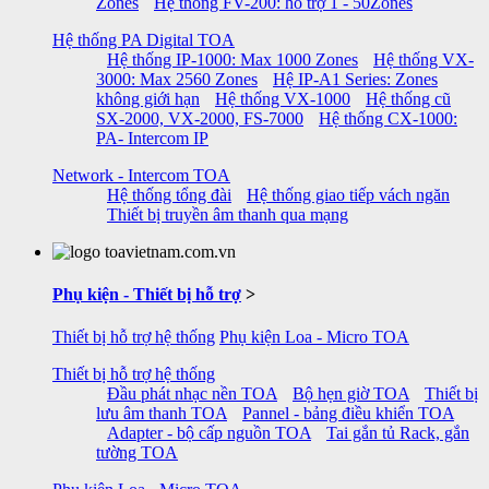
Zones
Hệ thống FV-200: hỗ trợ 1 - 50Zones
Hệ thống PA Digital TOA
Hệ thống IP-1000: Max 1000 Zones
Hệ thống VX-
3000: Max 2560 Zones
Hệ IP-A1 Series: Zones
không giới hạn
Hệ thống VX-1000
Hệ thống cũ
SX-2000, VX-2000, FS-7000
Hệ thống CX-1000:
PA- Intercom IP
Network - Intercom TOA
Hệ thống tổng đài
Hệ thống giao tiếp vách ngăn
Thiết bị truyền âm thanh qua mạng
Phụ kiện - Thiết bị hỗ trợ
>
Thiết bị hỗ trợ hệ thống
Phụ kiện Loa - Micro TOA
Thiết bị hỗ trợ hệ thống
Đầu phát nhạc nền TOA
Bộ hẹn giờ TOA
Thiết bị
lưu âm thanh TOA
Pannel - bảng điều khiển TOA
Adapter - bộ cấp nguồn TOA
Tai gắn tủ Rack, gắn
tường TOA