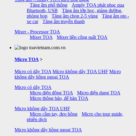
Tăng âm phổ thông
Amply TOA phát nhạc qua
Bluetooth, USB
Tăng âm lớp học, giảng đường,
phòng họp
Tăng âm chọn 2-5 vùng
Tăng âm oto -
xe car
Tăng âm truyền thanh
Mixer - Processor TOA
Mixer TOA
Mixer liền công suất TOA
Micro TOA
>
Micro có dây TOA
Micro không dây TOA UHF
Micro
không dây hồng ngoại TOA
Micro có dây TOA
Micro điện động TOA
Micro điện dung TOA
Micro thông báo, để bàn TOA
Micro không dây TOA UHF
Micro cầm tay, đeo hông
Micro cho tour guide,
phiên dịch
Micro không dây hồng ngoại TOA