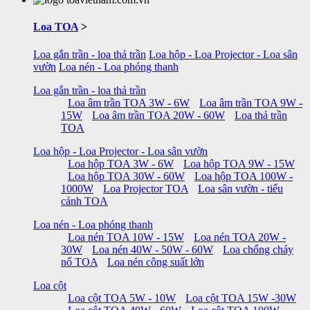
Loa TOA
>
Loa gắn trần - loa thả trần
Loa hộp - Loa Projector - Loa sân
vườn
Loa nén - Loa phóng thanh
Loa gắn trần - loa thả trần
Loa âm trần TOA 3W - 6W
Loa âm trần TOA 9W -
15W
Loa âm trần TOA 20W - 60W
Loa thả trần
TOA
Loa hộp - Loa Projector - Loa sân vườn
Loa hộp TOA 3W - 6W
Loa hộp TOA 9W - 15W
Loa hộp TOA 30W - 60W
Loa hộp TOA 100W -
1000W
Loa Projector TOA
Loa sân vườn - tiểu
cảnh TOA
Loa nén - Loa phóng thanh
Loa nén TOA 10W - 15W
Loa nén TOA 20W -
30W
Loa nén 40W - 50W - 60W
Loa chống cháy
nổ TOA
Loa nén công suất lớn
Loa cột
Loa cột TOA 5W - 10W
Loa cột TOA 15W -30W