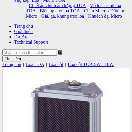
Phụ kiện Loa - Micro TOA
Chiết áp chỉnh âm lượng TOA
Vỏ loa - Coil loa
TOA
Biến áp cho loa TOA
Chân Micro - Đầu lọc
Micro
Giá, gá, khung treo loa
Khuếch đại Micro
Trang chủ
Giới thiệu
Dự Án
Technical Support
Trang chủ
Loa TOA
Loa cột
Loa cột TOA 5W - 10W
|
|
|