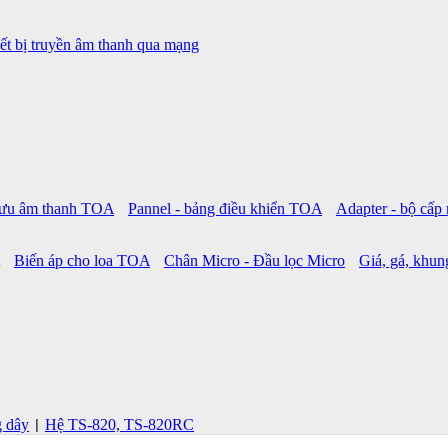
ết bị truyền âm thanh qua mạng
 lưu âm thanh TOA
Pannel - bảng điều khiển TOA
Adapter - bộ cấ
Biến áp cho loa TOA
Chân Micro - Đầu lọc Micro
Giá, gá, khung
g dây
Hệ TS-820, TS-820RC
|