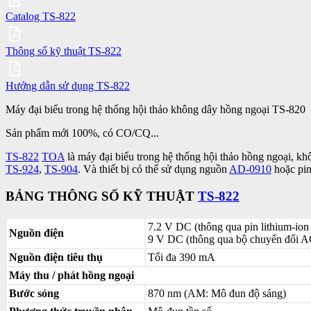
Catalog TS-822
Thông số kỹ thuật TS-822
Hướng dẫn sử dụng TS-822
Máy đại biểu trong hệ thống hội thảo không dây hồng ngoại TS-820
Sản phẩm mới 100%, có CO/CQ...
TS-822
TOA
là máy đại biểu trong hệ thống hội thảo hồng ngoại, k
TS-924
,
TS-904
. Và thiết bị có thể sử dụng nguồn
AD-0910
hoặc pin
BẢNG THÔNG SỐ KỸ THUẬT
TS-822
7.2 V DC (thông qua pin lithium-ion t
Nguồn điện
9 V DC (thông qua bộ chuyển đổi AC
Nguồn điện tiêu thụ
Tối đa 390 mA
Máy thu / phát hồng ngoại
Bước sóng
870 nm (AM: Mô đun độ sáng)