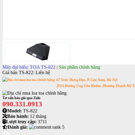
Máy đại biểu: TOA TS-822
|
Sản phẩm chính hãng
Giá bán TS-822:
Liên hệ
67 Trần Hưng Đạo, P. Cửa Nam, Hà Nội
291A Đường Ung Văn Khiêm, Phường Thạnh Mỹ Tâ
Tư vấn báo giá qua Zalo
090.331.0913
Model:
TS-822
Bảo hành:
12 tháng
Lượt truy cập:
3711
Đánh giá: