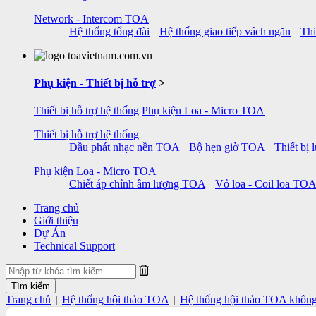
Network - Intercom TOA
Hệ thống tổng đài
Hệ thống giao tiếp vách ngăn
Thi
Phụ kiện - Thiết bị hỗ trợ
>
Thiết bị hỗ trợ hệ thống
Phụ kiện Loa - Micro TOA
Thiết bị hỗ trợ hệ thống
Đầu phát nhạc nền TOA
Bộ hẹn giờ TOA
Thiết bị
Phụ kiện Loa - Micro TOA
Chiết áp chỉnh âm lượng TOA
Vỏ loa - Coil loa TOA
Trang chủ
Giới thiệu
Dự Án
Technical Support
Trang chủ
Hệ thống hội thảo TOA
Hệ thống hội thảo TOA khôn
|
|