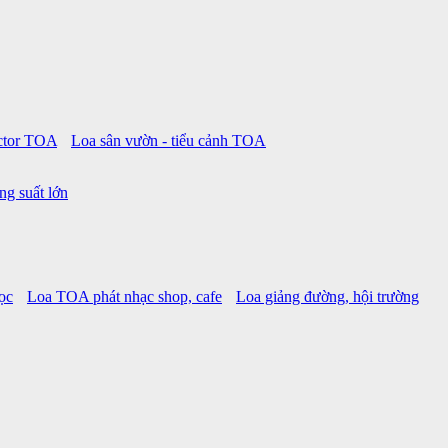
ctor TOA
Loa sân vườn - tiểu cảnh TOA
ng suất lớn
ọc
Loa TOA phát nhạc shop, cafe
Loa giảng đường, hội trường