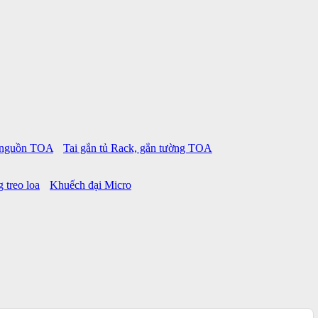
p nguồn TOA
Tai gắn tủ Rack, gắn tường TOA
 treo loa
Khuếch đại Micro