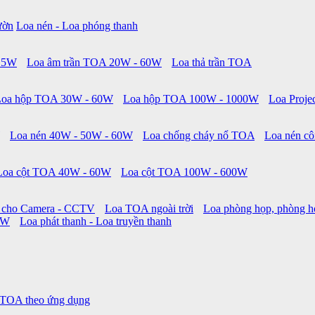
ườn
Loa nén - Loa phóng thanh
 15W
Loa âm trần TOA 20W - 60W
Loa thả trần TOA
Loa hộp TOA 30W - 60W
Loa hộp TOA 100W - 1000W
Loa Proje
Loa nén 40W - 50W - 60W
Loa chống cháy nổ TOA
Loa nén cô
Loa cột TOA 40W - 60W
Loa cột TOA 100W - 600W
 cho Camera - CCTV
Loa TOA ngoài trời
Loa phòng họp, phòng h
0W
Loa phát thanh - Loa truyền thanh
 TOA theo ứng dụng