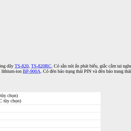
hông dây
TS-820
,
TS-820RC
. Có sẵn nút ấn phát biểu, giắc cắm tai ng
 lithium-ion
BP-900A
. Có đèn báo trạng thái PIN và đèn báo trang thá
ùy chọn)
 tùy chọn)