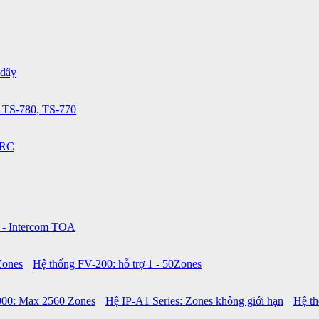
 dây
 TS-780, TS-770
0RC
 - Intercom TOA
Zones
Hệ thống FV-200: hỗ trợ 1 - 50Zones
00: Max 2560 Zones
Hệ IP-A1 Series: Zones không giới hạn
Hệ t