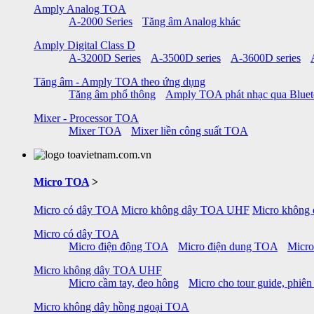
Amply Analog TOA
A-2000 Series
Tăng âm Analog khác
Amply Digital Class D
A-3200D Series
A-3500D series
A-3600D series
Tăng âm - Amply TOA theo ứng dụng
Tăng âm phổ thông
Amply TOA phát nhạc qua Blue
Mixer - Processor TOA
Mixer TOA
Mixer liền công suất TOA
Micro TOA
>
Micro có dây TOA
Micro không dây TOA UHF
Micro không
Micro có dây TOA
Micro điện động TOA
Micro điện dung TOA
Micro
Micro không dây TOA UHF
Micro cầm tay, đeo hông
Micro cho tour guide, phiên
Micro không dây hồng ngoại TOA