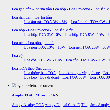
Loa gắn trần - loa thả trần
Loa hộp - Loa Projector - Loa sân v
Loa gắn trần - loa thả trần
Loa âm trần TOA 3W - 6W
Loa âm trần TOA 9W -
Loa hộp - Loa Projector - Loa sân vườn
Loa hộp TOA 3W - 6W
Loa hộp TOA 9W - 15W
Loa nén - Loa phóng thanh
Loa nén TOA 10W - 15W
Loa nén TOA 20W - 30W
Loa cột
Loa cột TOA 5W - 10W
Loa cột TOA 15W -30W
Loa TOA theo ứng dụng
Loa thông báo TOA
Loa cầm tay - Megaphone
Loa
Loa kéo - Loa di động
Loa TOA 50W
Loa TOA 3
Amply TOA - Mixer TOA
>
Amply Analog TOA
Amply Digital Class D
Tăng âm - Amply