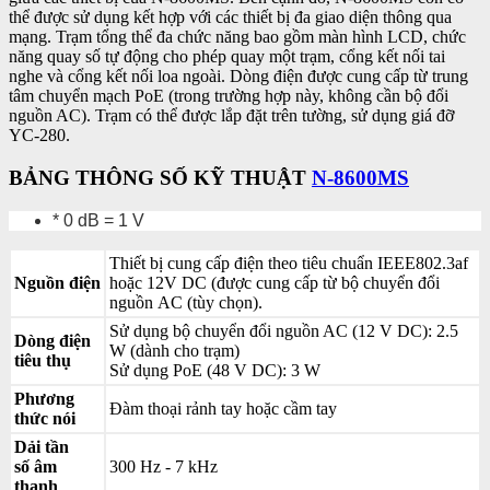
thể được sử dụng kết hợp với các thiết bị đa giao diện thông qua
mạng. Trạm tổng thể đa chức năng bao gồm màn hình LCD, chức
năng quay số tự động cho phép quay một trạm, cổng kết nối tai
nghe và cổng kết nối loa ngoài. Dòng điện được cung cấp từ trung
tâm chuyển mạch PoE (trong trường hợp này, không cần bộ đổi
nguồn AC). Trạm có thể được lắp đặt trên tường, sử dụng giá đỡ
YC-280.
BẢNG THÔNG SỐ KỸ THUẬT
N-8600MS
* 0 dB = 1 V
Thiết bị cung cấp điện theo tiêu chuẩn IEEE802.3af
Nguồn điện
hoặc 12V DC (được cung cấp từ bộ chuyển đổi
nguồn AC (tùy chọn).
Sử dụng bộ chuyển đổi nguồn AC (12 V DC): 2.5
Dòng điện
W (dành cho trạm)
tiêu thụ
Sử dụng PoE (48 V DC): 3 W
Phương
Đàm thoại rảnh tay hoặc cầm tay
thức nói
Dải tần
số âm
300 Hz - 7 kHz
thanh