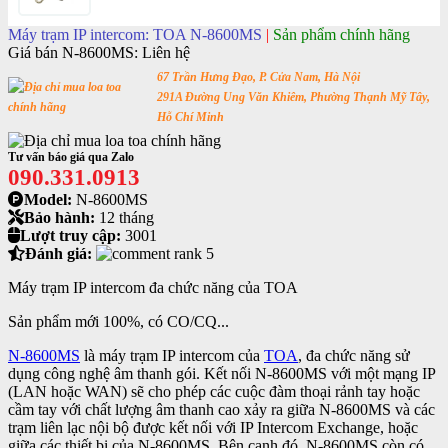
Máy trạm IP intercom: TOA N-8600MS
|
Sản phẩm chính hãng
Giá bán N-8600MS:
Liên hệ
67 Trần Hưng Đạo, P. Cửa Nam, Hà Nội
291A Đường Ung Văn Khiêm, Phường Thạnh Mỹ Tây,
Hỗ Chí Minh
Tư vấn báo giá qua Zalo
090.331.0913
Model:
N-8600MS
Bảo hành:
12 tháng
Lượt truy cập:
3001
Đánh giá:
Máy trạm IP intercom đa chức năng của TOA
Sản phẩm mới 100%, có CO/CQ...
N-8600MS
là máy trạm IP intercom của
TOA
, đa chức năng sử
dụng công nghệ âm thanh gói. Kết nối N-8600MS với một mạng IP
(LAN hoặc WAN) sẽ cho phép các cuộc đàm thoại rảnh tay hoặc
cầm tay với chất lượng âm thanh cao xảy ra giữa N-8600MS và các
trạm liên lạc nội bộ được kết nối với IP Intercom Exchange, hoặc
giữa các thiết bị của N-8600MS. Bên cạnh đó, N-8600MS còn có