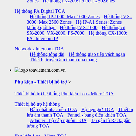
Zones
Hệ thống FV-200: hỗ trợ 1 - 50Zones
Hệ thống PA Digital TOA
Hệ thống IP-1000: Max 1000 Zones
Hệ thống VX-
3000: Max 2560 Zones
Hệ IP-A1 Series: Zones
không giới hạn
Hệ thống VX-1000
Hệ thống cũ
SX-2000, VX-2000, FS-7000
Hệ thống CX-1000:
PA- Intercom IP
Network - Intercom TOA
Hệ thống tổng đài
Hệ thống giao tiếp vách ngăn
Thiết bị truyền âm thanh qua mạng
Phụ kiện - Thiết bị hỗ trợ
>
Thiết bị hỗ trợ hệ thống
Phụ kiện Loa - Micro TOA
Thiết bị hỗ trợ hệ thống
Đầu phát nhạc nền TOA
Bộ hẹn giờ TOA
Thiết bị
lưu âm thanh TOA
Pannel - bảng điều khiển TOA
Adapter - bộ cấp nguồn TOA
Tai gắn tủ Rack, gắn
tường TOA