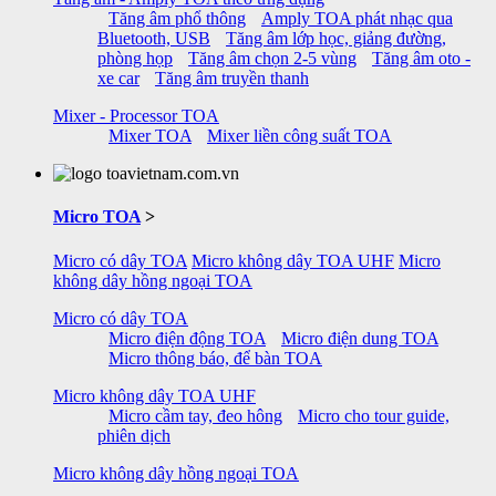
Tăng âm phổ thông
Amply TOA phát nhạc qua
Bluetooth, USB
Tăng âm lớp học, giảng đường,
phòng họp
Tăng âm chọn 2-5 vùng
Tăng âm oto -
xe car
Tăng âm truyền thanh
Mixer - Processor TOA
Mixer TOA
Mixer liền công suất TOA
Micro TOA
>
Micro có dây TOA
Micro không dây TOA UHF
Micro
không dây hồng ngoại TOA
Micro có dây TOA
Micro điện động TOA
Micro điện dung TOA
Micro thông báo, để bàn TOA
Micro không dây TOA UHF
Micro cầm tay, đeo hông
Micro cho tour guide,
phiên dịch
Micro không dây hồng ngoại TOA