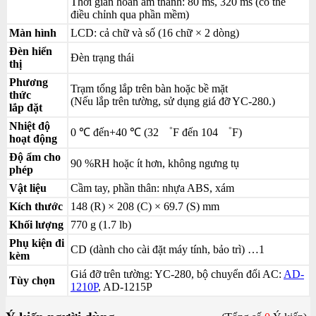
Thời gian hoãn âm thanh: 80 ms, 320 ms (có thể
điều chỉnh qua phần mềm)
Màn hình
LCD: cả chữ và số (16 chữ × 2 dòng)
Đèn hiển
Đèn trạng thái
thị
Phương
Trạm tổng lắp trên bàn hoặc bề mặt
thức
(Nếu lắp trên tường, sử dụng giá đỡ YC-280.)
lắp đặt
Nhiệt độ
0 ℃ đến+40 ℃ (32 ゜F đến 104 ゜F)
hoạt động
Độ ẩm cho
90 %RH hoặc ít hơn, không ngưng tụ
phép
Vật liệu
Cầm tay, phần thân: nhựa ABS, xám
Kích thước
148 (R) × 208 (C) × 69.7 (S) mm
Khối lượng
770 g (1.7 lb)
Phụ kiện đi
CD (dành cho cài đặt máy tính, bảo trì) …1
kèm
Giá đỡ trên tường: YC-280, bộ chuyển đổi AC:
AD-
Tùy chọn
1210P
, AD-1215P