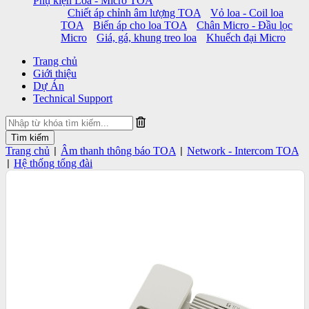
Phụ kiện Loa - Micro TOA
Chiết áp chỉnh âm lượng TOA
Vỏ loa - Coil loa
TOA
Biến áp cho loa TOA
Chân Micro - Đầu lọc
Micro
Giá, gá, khung treo loa
Khuếch đại Micro
Trang chủ
Giới thiệu
Dự Án
Technical Support
Trang chủ
Âm thanh thông báo TOA
Network - Intercom TOA
|
|
Hệ thống tổng đài
|