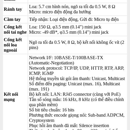
Loa: 5.7 cm hình nón, ngõ ra tối đa 0.5 W, 8 Ω
Rảnh tay
Micro: micro điện động đa hướng
Cầm tay
Tiếp nhận: Loại điện động, Gửi đi: Micro tụ điện
Cổng kết
Loa: 150 Ω, φ3.5 mm (0.14") mini jack
nối tai nghe
Micro: -49 dB*, φ3.5 mm (0.14") mini jack
Cổng kết
Ngõ ra tối đa 0.5 W, 8 Ω, bộ kết nối không ốc vít (2
nối loa
pins)
ngooài
Network I/F: 10BASE-T/100BASE-TX
(Automatic-Negotiation)
Network protocol: TCP/IP, UDP, HTTP, RTP, ARP,
ICMP, IGMP
Hệ thống truyền tải gói âm thanh: Unicast, Multicast
Số điểm đến paging: Unicast (max. 16), Multicast
(max. 191)
Kết nối
Bộ kết nối: LAN: RJ45 connector (cùng với PoE)
mạng
Tần số sóng mẫu: 16 kHz, 8 kHz (có thể điều chỉnh
qua phần mềm)
Số bit tiêu chuẩn: 16 bits
Phương thức encode giọng nói: Sub-band ADPCM,
Cryptosystem
Phục hồi âm thanh đã mất: Silence insertion