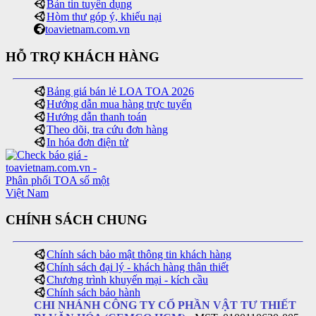
Bản tin tuyển dụng
Hòm thư góp ý, khiếu nại
toavietnam.com.vn
HỖ TRỢ KHÁCH HÀNG
Bảng giá bán lẻ LOA TOA 2026
Hướng dẫn mua hàng trực tuyến
Hướng dẫn thanh toán
Theo dõi, tra cứu đơn hàng
In hóa đơn điện tử
CHÍNH SÁCH CHUNG
Chính sách bảo mật thông tin khách hàng
Chính sách đại lý - khách hàng thân thiết
Chương trình khuyến mại - kích cầu
Chính sách bảo hành
CHI NHÁNH CÔNG TY CỔ PHẦN VẬT TƯ THIẾT