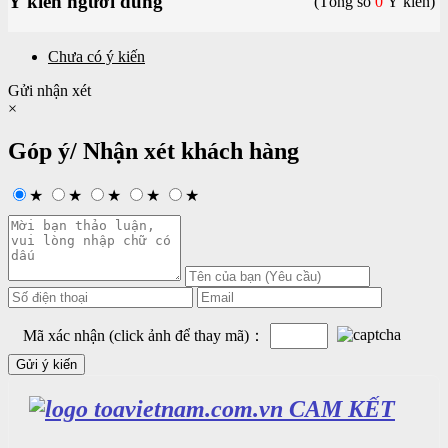
Ý kiến người dùng
(Tổng số
0
Ý kiến)
Chưa có ý kiến
Gửi nhận xét
×
Góp ý/ Nhận xét khách hàng
★
★
★
★
★
Mã xác nhận (click ảnh để thay mã)：
CAM KẾT