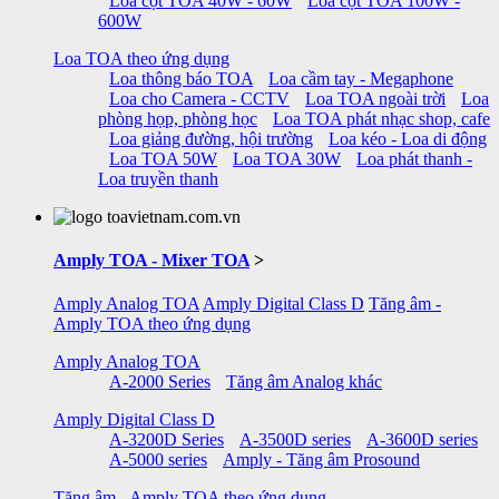
Loa cột TOA 40W - 60W
Loa cột TOA 100W -
600W
Loa TOA theo ứng dụng
Loa thông báo TOA
Loa cầm tay - Megaphone
Loa cho Camera - CCTV
Loa TOA ngoài trời
Loa
phòng họp, phòng học
Loa TOA phát nhạc shop, cafe
Loa giảng đường, hội trường
Loa kéo - Loa di động
Loa TOA 50W
Loa TOA 30W
Loa phát thanh -
Loa truyền thanh
Amply TOA - Mixer TOA
>
Amply Analog TOA
Amply Digital Class D
Tăng âm -
Amply TOA theo ứng dụng
Amply Analog TOA
A-2000 Series
Tăng âm Analog khác
Amply Digital Class D
A-3200D Series
A-3500D series
A-3600D series
A-5000 series
Amply - Tăng âm Prosound
Tăng âm - Amply TOA theo ứng dụng