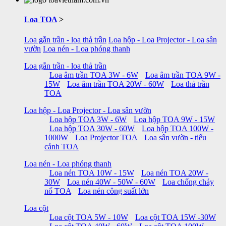
Loa TOA
>
Loa gắn trần - loa thả trần
Loa hộp - Loa Projector - Loa sân
vườn
Loa nén - Loa phóng thanh
Loa gắn trần - loa thả trần
Loa âm trần TOA 3W - 6W
Loa âm trần TOA 9W -
15W
Loa âm trần TOA 20W - 60W
Loa thả trần
TOA
Loa hộp - Loa Projector - Loa sân vườn
Loa hộp TOA 3W - 6W
Loa hộp TOA 9W - 15W
Loa hộp TOA 30W - 60W
Loa hộp TOA 100W -
1000W
Loa Projector TOA
Loa sân vườn - tiểu
cảnh TOA
Loa nén - Loa phóng thanh
Loa nén TOA 10W - 15W
Loa nén TOA 20W -
30W
Loa nén 40W - 50W - 60W
Loa chống cháy
nổ TOA
Loa nén công suất lớn
Loa cột
Loa cột TOA 5W - 10W
Loa cột TOA 15W -30W