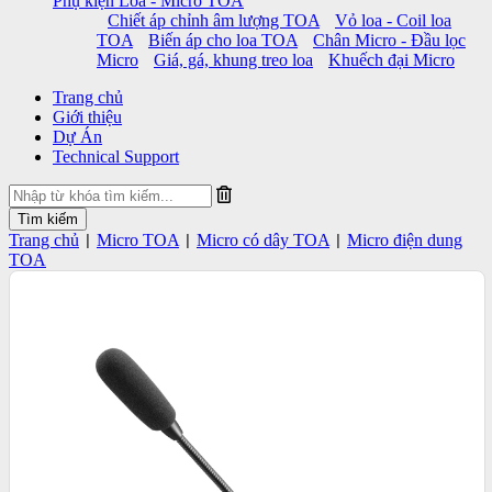
Phụ kiện Loa - Micro TOA
Chiết áp chỉnh âm lượng TOA
Vỏ loa - Coil loa
TOA
Biến áp cho loa TOA
Chân Micro - Đầu lọc
Micro
Giá, gá, khung treo loa
Khuếch đại Micro
Trang chủ
Giới thiệu
Dự Án
Technical Support
Trang chủ
Micro TOA
Micro có dây TOA
Micro điện dung
|
|
|
TOA