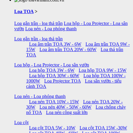
Loa TOA
>
Loa gắn trần - loa thả trần
Loa hộp - Loa Projector - Loa sân
vườn
Loa nén - Loa phóng thanh
Loa gắn trần - loa thả trần
Loa âm trần TOA 3W - 6W
Loa âm trần TOA 9W -
15W
Loa âm trần TOA 20W - 60W
Loa thả trần
TOA
Loa hộp - Loa Projector - Loa sân vườn
Loa hộp TOA 3W - 6W
Loa hộp TOA 9W - 15W
Loa hộp TOA 30W - 60W
Loa hộp TOA 100W -
1000W
Loa Projector TOA
Loa sân vườn - tiểu
cảnh TOA
Loa nén - Loa phóng thanh
Loa nén TOA 10W - 15W
Loa nén TOA 20W -
30W
Loa nén 40W - 50W - 60W
Loa chống cháy
nổ TOA
Loa nén công suất lớn
Loa cột
Loa cột TOA 5W - 10W
Loa cột TOA 15W -30W