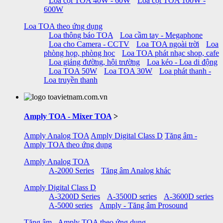
Loa cột TOA 40W - 60W
Loa cột TOA 100W -
600W
Loa TOA theo ứng dụng
Loa thông báo TOA
Loa cầm tay - Megaphone
Loa cho Camera - CCTV
Loa TOA ngoài trời
Loa
phòng họp, phòng học
Loa TOA phát nhạc shop, cafe
Loa giảng đường, hội trường
Loa kéo - Loa di động
Loa TOA 50W
Loa TOA 30W
Loa phát thanh -
Loa truyền thanh
Amply TOA - Mixer TOA
>
Amply Analog TOA
Amply Digital Class D
Tăng âm -
Amply TOA theo ứng dụng
Amply Analog TOA
A-2000 Series
Tăng âm Analog khác
Amply Digital Class D
A-3200D Series
A-3500D series
A-3600D series
A-5000 series
Amply - Tăng âm Prosound
Tăng âm - Amply TOA theo ứng dụng