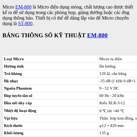
Micro
EM-800
là Micro điện dụng mỏng, chất lượng cao được thiết
kế ra để sử dụng trong các phòng họp, giảng đường hoặc các ứng
dụng thông báo. Thiết bị có thể dễ dàng lắp vào đế Micro chuyên
dụng là
ST-800
.
BẢNG THÔNG SỐ KỸ THUẬT
EM-800
Loại Micro
Micro tụ điện
Hướng tính
Đa hướng
Trở kháng
120 Ω, cân bằng
Độ nhạy
-35 dB (1 kHz 0 dB=1 
Nguồn Phantom
9 - 52 V DC
Đáp tuyến tần số
60 Hz - 20 kHz
Đầu nối dây cáp
Kiểu XLR-3-12
Nhiệt độ hoạt động
0 ℃ tới +40 ℃
Vật liệu
Thân: hợp kim đồng, 
Kích thước
φ12 × 420 mm
Khối lượng
135 g