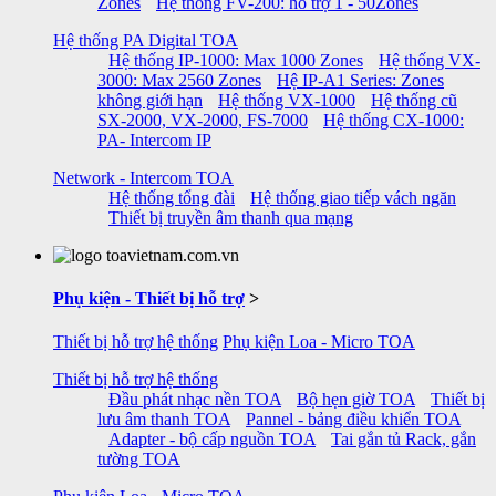
Zones
Hệ thống FV-200: hỗ trợ 1 - 50Zones
Hệ thống PA Digital TOA
Hệ thống IP-1000: Max 1000 Zones
Hệ thống VX-
3000: Max 2560 Zones
Hệ IP-A1 Series: Zones
không giới hạn
Hệ thống VX-1000
Hệ thống cũ
SX-2000, VX-2000, FS-7000
Hệ thống CX-1000:
PA- Intercom IP
Network - Intercom TOA
Hệ thống tổng đài
Hệ thống giao tiếp vách ngăn
Thiết bị truyền âm thanh qua mạng
Phụ kiện - Thiết bị hỗ trợ
>
Thiết bị hỗ trợ hệ thống
Phụ kiện Loa - Micro TOA
Thiết bị hỗ trợ hệ thống
Đầu phát nhạc nền TOA
Bộ hẹn giờ TOA
Thiết bị
lưu âm thanh TOA
Pannel - bảng điều khiển TOA
Adapter - bộ cấp nguồn TOA
Tai gắn tủ Rack, gắn
tường TOA