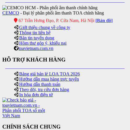
CEMCO
- Đại lý phân phối âm thanh TOA chính hãng
67 Trần Hưng Đạo, P. Cửa Nam, Hà Nội
[Bản đồ]
Giới thiệu chung về công ty
Thông tin liên hệ
Bản tin tuyển dụng
Hòm thư góp ý, khiếu nại
toavietnam.com.vn
HỖ TRỢ KHÁCH HÀNG
Bảng giá bán lẻ LOA TOA 2026
Hướng dẫn mua hàng trực tuyến
Hướng dẫn thanh toán
Theo dõi, tra cứu đơn hàng
In hóa đơn điện tử
CHÍNH SÁCH CHUNG