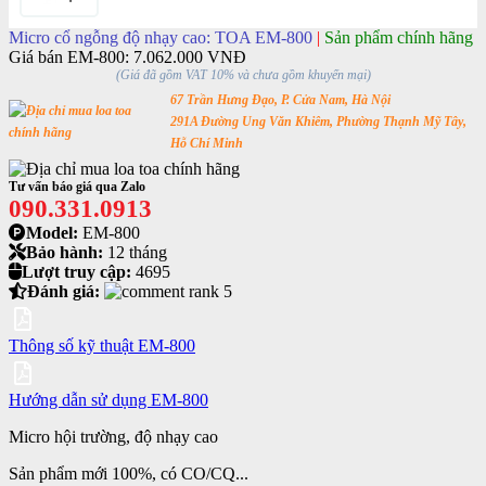
Micro cổ ngỗng độ nhạy cao: TOA EM-800
|
Sản phẩm chính hãng
Giá bán EM-800:
7.062.000 VNĐ
(Giá đã gồm VAT 10% và chưa gồm khuyến mại)
67 Trần Hưng Đạo, P. Cửa Nam, Hà Nội
291A Đường Ung Văn Khiêm, Phường Thạnh Mỹ Tây,
Hỗ Chí Minh
Tư vấn báo giá qua Zalo
090.331.0913
Model:
EM-800
Bảo hành:
12 tháng
Lượt truy cập:
4695
Đánh giá:
Thông số kỹ thuật EM-800
Hướng dẫn sử dụng EM-800
Micro hội trường, độ nhạy cao
Sản phẩm mới 100%, có CO/CQ...