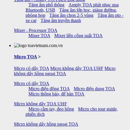
Tăng âm phổ thông
Amply TOA phát nhạc qua
Bluetooth, USB
Tăng âm lớp học, giảng đường,
phòng họp
Tăng âm chọn 2-5 vùng
Tăng âm oto -
xe car
Tăng âm truyền thanh
Mixer - Processor TOA
Mixer TOA
Mixer liền công suất TOA
Micro TOA
>
Micro có dây TOA
Micro không dây TOA UHF
Micro
không dây hồng ngoại TOA
Micro có dây TOA
Micro điện động TOA
Micro điện dung TOA
Micro thông báo, để bàn TOA
Micro không dây TOA UHF
Micro cầm tay, đeo hông
Micro cho tour guide,
phiên dịch
Micro không dây hồng ngoại TOA