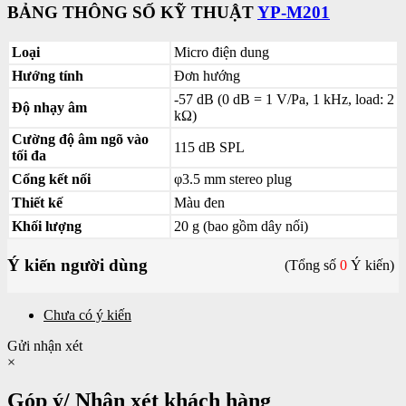
BẢNG THÔNG SỐ KỸ THUẬT
YP-M201
Loại
Micro điện dung
Hướng tính
Đơn hướng
-57 dB (0 dB = 1 V/Pa, 1 kHz, load: 2
Độ nhạy âm
kΩ)
Cường độ âm ngõ vào
115 dB SPL
tối đa
Cổng kết nối
φ3.5 mm stereo plug
Thiết kế
Màu đen
Khối lượng
20 g (bao gồm dây nối)
Ý kiến người dùng
(Tổng số
0
Ý kiến)
Chưa có ý kiến
Gửi nhận xét
×
Góp ý/ Nhận xét khách hàng