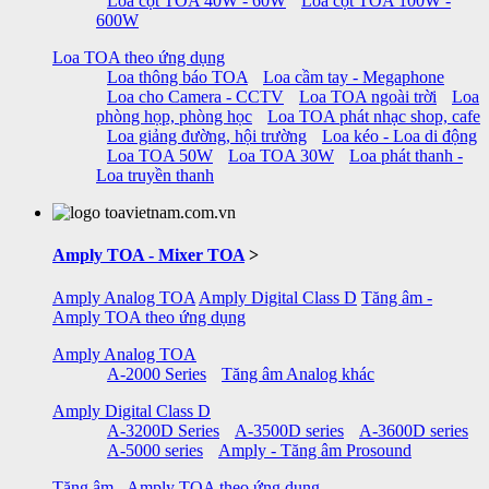
Loa cột TOA 40W - 60W
Loa cột TOA 100W -
600W
Loa TOA theo ứng dụng
Loa thông báo TOA
Loa cầm tay - Megaphone
Loa cho Camera - CCTV
Loa TOA ngoài trời
Loa
phòng họp, phòng học
Loa TOA phát nhạc shop, cafe
Loa giảng đường, hội trường
Loa kéo - Loa di động
Loa TOA 50W
Loa TOA 30W
Loa phát thanh -
Loa truyền thanh
Amply TOA - Mixer TOA
>
Amply Analog TOA
Amply Digital Class D
Tăng âm -
Amply TOA theo ứng dụng
Amply Analog TOA
A-2000 Series
Tăng âm Analog khác
Amply Digital Class D
A-3200D Series
A-3500D series
A-3600D series
A-5000 series
Amply - Tăng âm Prosound
Tăng âm - Amply TOA theo ứng dụng