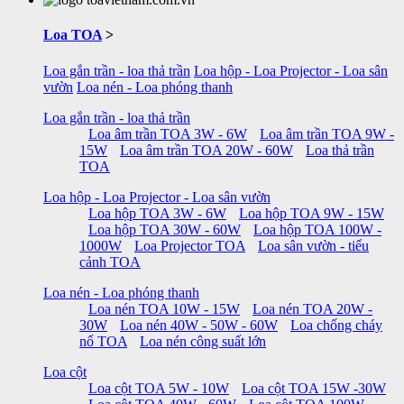
Loa TOA
>
Loa gắn trần - loa thả trần
Loa hộp - Loa Projector - Loa sân
vườn
Loa nén - Loa phóng thanh
Loa gắn trần - loa thả trần
Loa âm trần TOA 3W - 6W
Loa âm trần TOA 9W -
15W
Loa âm trần TOA 20W - 60W
Loa thả trần
TOA
Loa hộp - Loa Projector - Loa sân vườn
Loa hộp TOA 3W - 6W
Loa hộp TOA 9W - 15W
Loa hộp TOA 30W - 60W
Loa hộp TOA 100W -
1000W
Loa Projector TOA
Loa sân vườn - tiểu
cảnh TOA
Loa nén - Loa phóng thanh
Loa nén TOA 10W - 15W
Loa nén TOA 20W -
30W
Loa nén 40W - 50W - 60W
Loa chống cháy
nổ TOA
Loa nén công suất lớn
Loa cột
Loa cột TOA 5W - 10W
Loa cột TOA 15W -30W