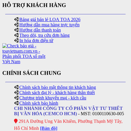
HỖ TRỢ KHÁCH HÀNG
Bảng giá bán lẻ LOA TOA 2026
Hướng dẫn mua hàng trực tuyến
Hướng dẫn thanh toán
Theo dõi, tra cứu đơn hàng
In hóa đơn điện tử
CHÍNH SÁCH CHUNG
Chính sách bảo mật thông tin khách hàng
Chính sách đại lý - khách hàng thân thiết
Chương trình khuyến mại - kích cầu
Chính sách bảo hành
CHI NHÁNH CÔNG TY CỔ PHẦN VẬT TƯ THIẾT
BỊ VĂN HÓA (CEMCO HCM)
- MST: 0100110630-005
291A Đường Ung Văn Khiêm, Phường Thạnh Mỹ Tây,
Hỗ Chí Minh
[Bản đồ]