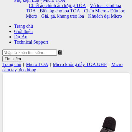
Phụ kiện Loa - Micro TOA
Chiết áp chỉnh âm lượng TOA
Vỏ loa - Coil loa
TOA
Biến áp cho loa TOA
Chân Micro - Đầu lọc
Micro
Giá, gá, khung treo loa
Khuếch đại Micro
Trang chủ
Giới thiệu
Dự Án
Technical Support
Trang chủ
Micro TOA
Micro không dây TOA UHF
Micro
|
|
|
cầm tay, đeo hông