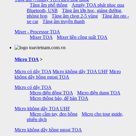
Tăng âm phổ thông
Amply TOA phát nhạc qua
Bluetooth, USB
Tăng âm lớp học, giảng đường,
phòng họp
Tăng âm chọn 2-5 vùng
Tăng âm oto -
xe car
Tăng âm truyền thanh
Mixer - Processor TOA
Mixer TOA
Mixer liền công suất TOA
Micro TOA
>
Micro có dây TOA
Micro không dây TOA UHF
Micro
không dây hồng ngoại TOA
Micro có dây TOA
Micro điện động TOA
Micro điện dung TOA
Micro thông báo, để bàn TOA
Micro không dây TOA UHF
Micro cầm tay, đeo hông
Micro cho tour guide,
phiên dịch
Micro không dây hồng ngoại TOA