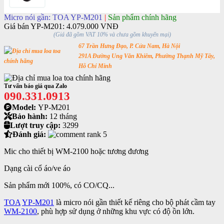
Micro nói gần: TOA YP-M201
|
Sản phẩm chính hãng
Giá bán YP-M201:
4.079.000 VNĐ
(Giá đã gồm VAT 10% và chưa gồm khuyến mại)
67 Trần Hưng Đạo, P. Cửa Nam, Hà Nội
291A Đường Ung Văn Khiêm, Phường Thạnh Mỹ Tây,
Hỗ Chí Minh
Tư vấn báo giá qua Zalo
090.331.0913
Model:
YP-M201
Bảo hành:
12 tháng
Lượt truy cập:
3299
Đánh giá:
Mic cho thiết bị WM-2100 hoặc tương đương
Dạng cài cổ áo/ve áo
Sản phẩm mới 100%, có CO/CQ...
TOA
YP-M201
là micro nói gần thiết kế riêng cho bộ phát cầm tay
WM-2100
, phù hợp sử dụng ở những khu vực có độ ồn lớn.