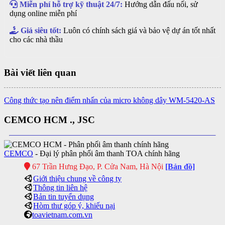
Miễn phí hỗ trợ kỹ thuật 24/7:
Hướng dẫn đấu nối, sử
dụng online miễn phí
Giá siêu tốt:
Luôn có chính sách giá và bảo vệ dự án tốt nhất
cho các nhà thầu
Bài viết liên quan
Công thức tạo nên điểm nhấn của micro không dây WM-5420-AS
CEMCO HCM ., JSC
CEMCO
- Đại lý phân phối âm thanh TOA chính hãng
67 Trần Hưng Đạo, P. Cửa Nam, Hà Nội
[Bản đồ]
Giới thiệu chung về công ty
Thông tin liên hệ
Bản tin tuyển dụng
Hòm thư góp ý, khiếu nại
toavietnam.com.vn