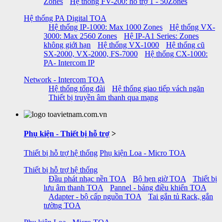
Zones
Hệ thống FV-200: hỗ trợ 1 - 50Zones
Hệ thống PA Digital TOA
Hệ thống IP-1000: Max 1000 Zones
Hệ thống VX-
3000: Max 2560 Zones
Hệ IP-A1 Series: Zones
không giới hạn
Hệ thống VX-1000
Hệ thống cũ
SX-2000, VX-2000, FS-7000
Hệ thống CX-1000:
PA- Intercom IP
Network - Intercom TOA
Hệ thống tổng đài
Hệ thống giao tiếp vách ngăn
Thiết bị truyền âm thanh qua mạng
Phụ kiện - Thiết bị hỗ trợ
>
Thiết bị hỗ trợ hệ thống
Phụ kiện Loa - Micro TOA
Thiết bị hỗ trợ hệ thống
Đầu phát nhạc nền TOA
Bộ hẹn giờ TOA
Thiết bị
lưu âm thanh TOA
Pannel - bảng điều khiển TOA
Adapter - bộ cấp nguồn TOA
Tai gắn tủ Rack, gắn
tường TOA