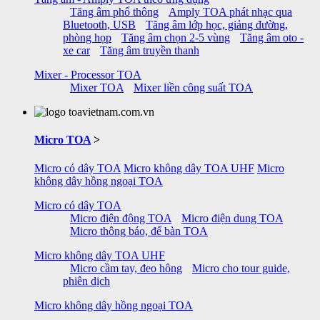
Tăng âm phổ thông
Amply TOA phát nhạc qua
Bluetooth, USB
Tăng âm lớp học, giảng đường,
phòng họp
Tăng âm chọn 2-5 vùng
Tăng âm oto -
xe car
Tăng âm truyền thanh
Mixer - Processor TOA
Mixer TOA
Mixer liền công suất TOA
Micro TOA
>
Micro có dây TOA
Micro không dây TOA UHF
Micro
không dây hồng ngoại TOA
Micro có dây TOA
Micro điện động TOA
Micro điện dung TOA
Micro thông báo, để bàn TOA
Micro không dây TOA UHF
Micro cầm tay, đeo hông
Micro cho tour guide,
phiên dịch
Micro không dây hồng ngoại TOA