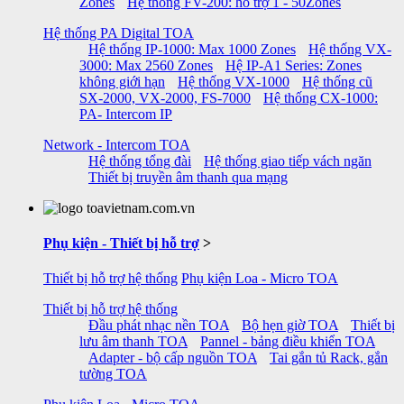
Zones
Hệ thống FV-200: hỗ trợ 1 - 50Zones
Hệ thống PA Digital TOA
Hệ thống IP-1000: Max 1000 Zones
Hệ thống VX-
3000: Max 2560 Zones
Hệ IP-A1 Series: Zones
không giới hạn
Hệ thống VX-1000
Hệ thống cũ
SX-2000, VX-2000, FS-7000
Hệ thống CX-1000:
PA- Intercom IP
Network - Intercom TOA
Hệ thống tổng đài
Hệ thống giao tiếp vách ngăn
Thiết bị truyền âm thanh qua mạng
Phụ kiện - Thiết bị hỗ trợ
>
Thiết bị hỗ trợ hệ thống
Phụ kiện Loa - Micro TOA
Thiết bị hỗ trợ hệ thống
Đầu phát nhạc nền TOA
Bộ hẹn giờ TOA
Thiết bị
lưu âm thanh TOA
Pannel - bảng điều khiển TOA
Adapter - bộ cấp nguồn TOA
Tai gắn tủ Rack, gắn
tường TOA