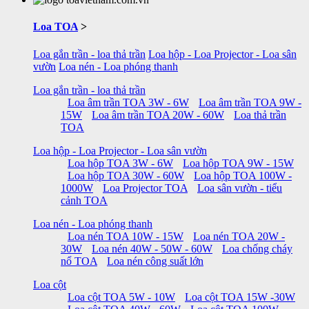
Loa TOA
>
Loa gắn trần - loa thả trần
Loa hộp - Loa Projector - Loa sân
vườn
Loa nén - Loa phóng thanh
Loa gắn trần - loa thả trần
Loa âm trần TOA 3W - 6W
Loa âm trần TOA 9W -
15W
Loa âm trần TOA 20W - 60W
Loa thả trần
TOA
Loa hộp - Loa Projector - Loa sân vườn
Loa hộp TOA 3W - 6W
Loa hộp TOA 9W - 15W
Loa hộp TOA 30W - 60W
Loa hộp TOA 100W -
1000W
Loa Projector TOA
Loa sân vườn - tiểu
cảnh TOA
Loa nén - Loa phóng thanh
Loa nén TOA 10W - 15W
Loa nén TOA 20W -
30W
Loa nén 40W - 50W - 60W
Loa chống cháy
nổ TOA
Loa nén công suất lớn
Loa cột
Loa cột TOA 5W - 10W
Loa cột TOA 15W -30W