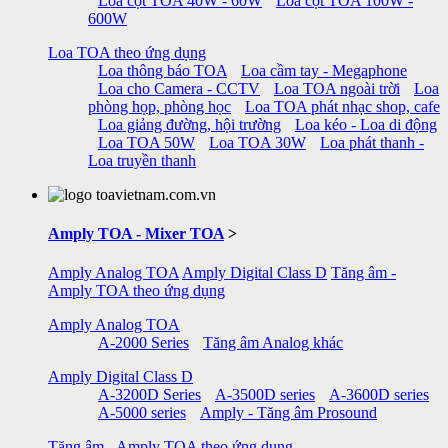
Loa cột TOA 40W - 60W
Loa cột TOA 100W -
600W
Loa TOA theo ứng dụng
Loa thông báo TOA
Loa cầm tay - Megaphone
Loa cho Camera - CCTV
Loa TOA ngoài trời
Loa
phòng họp, phòng học
Loa TOA phát nhạc shop, cafe
Loa giảng đường, hội trường
Loa kéo - Loa di động
Loa TOA 50W
Loa TOA 30W
Loa phát thanh -
Loa truyền thanh
Amply TOA - Mixer TOA
>
Amply Analog TOA
Amply Digital Class D
Tăng âm -
Amply TOA theo ứng dụng
Amply Analog TOA
A-2000 Series
Tăng âm Analog khác
Amply Digital Class D
A-3200D Series
A-3500D series
A-3600D series
A-5000 series
Amply - Tăng âm Prosound
Tăng âm - Amply TOA theo ứng dụng