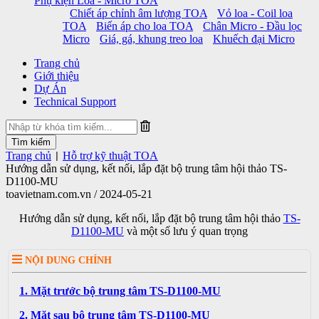
Phụ kiện Loa - Micro TOA
Chiết áp chỉnh âm lượng TOA
Vỏ loa - Coil loa
TOA
Biến áp cho loa TOA
Chân Micro - Đầu lọc
Micro
Giá, gá, khung treo loa
Khuếch đại Micro
Trang chủ
Giới thiệu
Dự Án
Technical Support
Trang chủ
Hỗ trợ kỹ thuật TOA
|
Hướng dẫn sử dụng, kết nối, lắp đặt bộ trung tâm hội thảo TS-
D1100-MU
toavietnam.com.vn / 2024-05-21
Hướng dẫn sử dụng, kết nối, lắp đặt bộ trung tâm hội thảo
TS-
D1100-MU
và một số lưu ý quan trọng
NỘI DUNG CHÍNH
1. Mặt trước bộ trung tâm TS-D1100-MU
2. Mặt sau bộ trung tâm TS-D1100-MU