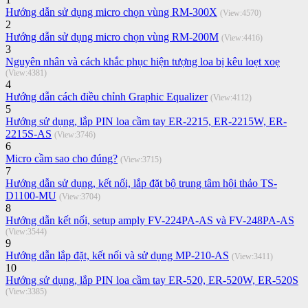
Hướng dẫn sử dụng micro chọn vùng RM-300X
(View:4570)
2
Hướng dẫn sử dụng micro chọn vùng RM-200M
(View:4416)
3
Nguyên nhân và cách khắc phục hiện tượng loa bị kêu loẹt xoẹ
(View:4381)
4
Hướng dẫn cách điều chỉnh Graphic Equalizer
(View:4112)
5
Hướng sử dụng, lắp PIN loa cầm tay ER-2215, ER-2215W, ​ER-
2215S-AS
(View:3746)
6
Micro cầm sao cho đúng?
(View:3715)
7
Hướng dẫn sử dụng, kết nối, lắp đặt bộ trung tâm hội thảo TS-
D1100-MU
(View:3704)
8
Hướng dẫn kết nối, setup amply FV-224PA-AS và FV-248PA-AS
(View:3544)
9
Hướng dẫn lắp đặt, kết nối và sử dụng MP-210-AS
(View:3411)
10
Hướng sử dụng, lắp PIN loa cầm tay ER-520, ER-520W, ER-520S
(View:3385)