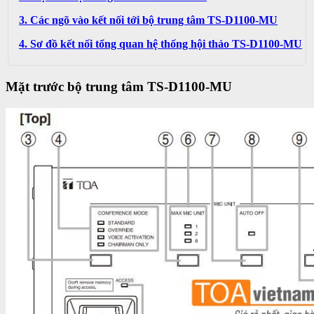
3. Các ngõ vào kết nối tới bộ trung tâm TS-D1100-MU
4. Sơ đồ kết nối tổng quan hệ thống hội thảo TS-D1100-MU
Mặt trước bộ trung tâm TS-D1100-MU