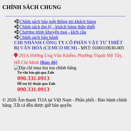
CHÍNH SÁCH CHUNG
Chính sách bảo mật thông tin khách hàng
Chính sách đại lý - khách hàng thân thiết
Chương trình khuyến mại - kích cầu
Chính sách bảo hành
CHI NHÁNH CÔNG TY CỔ PHẦN VẬT TƯ THIẾT
BỊ VĂN HÓA (CEMCO HCM)
- MST: 0100110630-005
291A Đường Ung Văn Khiêm, Phường Thạnh Mỹ Tây,
Hỗ Chí Minh
[Bản đồ]
Tư vấn báo giá qua Zalo
090.331.0913
Hỗ trợ kỹ thuật qua Zalo
090.331.0913
© 2026 Âm thanh TOA tại Việt Nam - Phân phối - Bảo hành chính
hãng .Tất cả đều được giữ bản quyền.