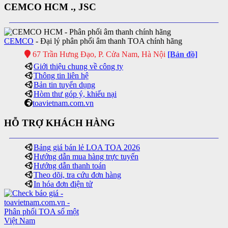
CEMCO HCM ., JSC
CEMCO
- Đại lý phân phối âm thanh TOA chính hãng
67 Trần Hưng Đạo, P. Cửa Nam, Hà Nội
[Bản đồ]
Giới thiệu chung về công ty
Thông tin liên hệ
Bản tin tuyển dụng
Hòm thư góp ý, khiếu nại
toavietnam.com.vn
HỖ TRỢ KHÁCH HÀNG
Bảng giá bán lẻ LOA TOA 2026
Hướng dẫn mua hàng trực tuyến
Hướng dẫn thanh toán
Theo dõi, tra cứu đơn hàng
In hóa đơn điện tử