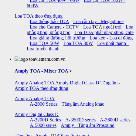
Loa cột TOA 40W - 60W
Loa cột TOA 100W -
600W
Loa TOA theo ứng dụng
Loa thông báo TOA
Loa cầm tay - Megaphone
Loa cho Camera - CCTV
Loa TOA ngoài trời
Loa
phòng họp, phòng học
Loa TOA phát nhạc shop, cafe
Loa giảng đường, hội trường
Loa kéo - Loa di động
Loa TOA 50W
Loa TOA 30W
Loa phát thanh -
Loa truyền thanh
Amply TOA - Mixer TOA
>
Amply Analog TOA
Amply Digital Class D
Tăng âm -
Amply TOA theo ứng dụng
Amply Analog TOA
A-2000 Series
Tăng âm Analog khác
Amply Digital Class D
A-3200D Series
A-3500D series
A-3600D series
A-5000 series
Amply - Tăng âm Prosound
Tăng âm - Amply TOA theo ứng dụng