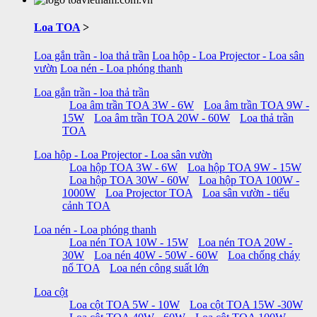
Loa TOA
>
Loa gắn trần - loa thả trần
Loa hộp - Loa Projector - Loa sân
vườn
Loa nén - Loa phóng thanh
Loa gắn trần - loa thả trần
Loa âm trần TOA 3W - 6W
Loa âm trần TOA 9W -
15W
Loa âm trần TOA 20W - 60W
Loa thả trần
TOA
Loa hộp - Loa Projector - Loa sân vườn
Loa hộp TOA 3W - 6W
Loa hộp TOA 9W - 15W
Loa hộp TOA 30W - 60W
Loa hộp TOA 100W -
1000W
Loa Projector TOA
Loa sân vườn - tiểu
cảnh TOA
Loa nén - Loa phóng thanh
Loa nén TOA 10W - 15W
Loa nén TOA 20W -
30W
Loa nén 40W - 50W - 60W
Loa chống cháy
nổ TOA
Loa nén công suất lớn
Loa cột
Loa cột TOA 5W - 10W
Loa cột TOA 15W -30W