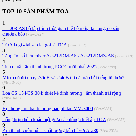
TOP 10 SẢN PHẨM TOA
1
TT-208-AS bộ lập trình thời gian thế hệ mới, đa năng, có sẵn
chuông báo
(View:3927)
2
TOA là gì - tại sao lại gọi là TOA
(View:3637)
3
Tăng âm số liền mixer A-3212DM-AS / A-3212DMZ-AS
(View:3569)
4
Tiêu chuẩn âm thanh trong PCCC mới nhất 2025
(View:3559)
5
Micro có độ nhạy -36dB và -54dB thì cái nào bắt tiếng tốt hơn?
(View:3456)
6
Loa CS-154/CS-304: thiết kế định hướng - âm thanh trải rộng
(View:3413)
7
Hệ thống âm thanh thông báo, di tản VM-3000
(View:3381)
8
Tổng hợp điểm khác biệt giữa các dòng chiết áp TOA
(View:3373)
9
Âm thanh cuốn hút – chất lượng bền bỉ với A-230
(View:3338)
10