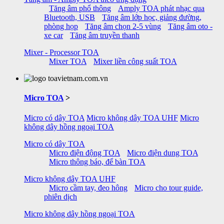
Tăng âm phổ thông
Amply TOA phát nhạc qua
Bluetooth, USB
Tăng âm lớp học, giảng đường,
phòng họp
Tăng âm chọn 2-5 vùng
Tăng âm oto -
xe car
Tăng âm truyền thanh
Mixer - Processor TOA
Mixer TOA
Mixer liền công suất TOA
Micro TOA
>
Micro có dây TOA
Micro không dây TOA UHF
Micro
không dây hồng ngoại TOA
Micro có dây TOA
Micro điện động TOA
Micro điện dung TOA
Micro thông báo, để bàn TOA
Micro không dây TOA UHF
Micro cầm tay, đeo hông
Micro cho tour guide,
phiên dịch
Micro không dây hồng ngoại TOA