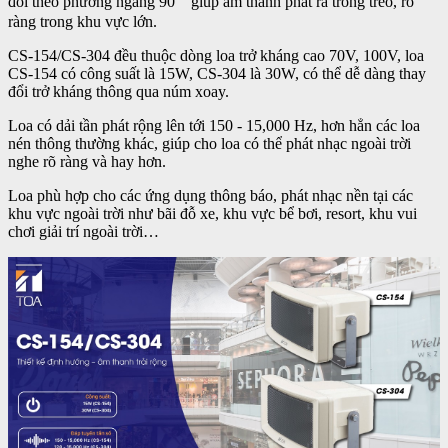
đổi theo phương ngang 90゜giúp âm thanh phát ra trong trẻo, rõ
ràng trong khu vực lớn.
CS-154/CS-304 đều thuộc dòng loa trở kháng cao 70V, 100V, loa
CS-154 có công suất là 15W, CS-304 là 30W, có thể dễ dàng thay
đổi trở kháng thông qua núm xoay.
Loa có dải tần phát rộng lên tới 150 - 15,000 Hz, hơn hẳn các loa
nén thông thường khác, giúp cho loa có thể phát nhạc ngoài trời
nghe rõ ràng và hay hơn.
Loa phù hợp cho các ứng dụng thông báo, phát nhạc nền tại các
khu vực ngoài trời như bãi đỗ xe, khu vực bể bơi, resort, khu vui
chơi giải trí ngoài trời…