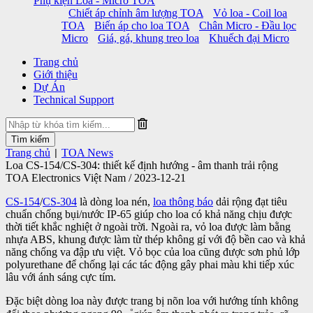
Phụ kiện Loa - Micro TOA
Chiết áp chỉnh âm lượng TOA
Vỏ loa - Coil loa
TOA
Biến áp cho loa TOA
Chân Micro - Đầu lọc
Micro
Giá, gá, khung treo loa
Khuếch đại Micro
Trang chủ
Giới thiệu
Dự Án
Technical Support
Trang chủ
TOA News
|
Loa CS-154/CS-304: thiết kế định hướng - âm thanh trải rộng
TOA Electronics Việt Nam / 2023-12-21
CS-154
/
CS-304
là dòng loa nén,
loa thông báo
dải rộng đạt tiêu
chuẩn chống bụi/nước IP-65 giúp cho loa có khả năng chịu được
thời tiết khắc nghiệt ở ngoài trời. Ngoài ra, vỏ loa được làm bằng
nhựa ABS, khung được làm từ thép không gỉ với độ bền cao và khả
năng chống va đập ưu việt. Vỏ bọc của loa cũng được sơn phủ lớp
polyurethane để chống lại các tác động gây phai màu khi tiếp xúc
lâu với ánh sáng cực tím.
Đặc biệt dòng loa này được trang bị nõn loa với hướng tính không