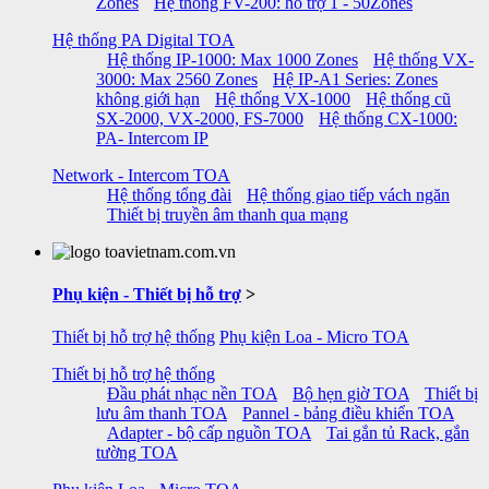
Zones
Hệ thống FV-200: hỗ trợ 1 - 50Zones
Hệ thống PA Digital TOA
Hệ thống IP-1000: Max 1000 Zones
Hệ thống VX-
3000: Max 2560 Zones
Hệ IP-A1 Series: Zones
không giới hạn
Hệ thống VX-1000
Hệ thống cũ
SX-2000, VX-2000, FS-7000
Hệ thống CX-1000:
PA- Intercom IP
Network - Intercom TOA
Hệ thống tổng đài
Hệ thống giao tiếp vách ngăn
Thiết bị truyền âm thanh qua mạng
Phụ kiện - Thiết bị hỗ trợ
>
Thiết bị hỗ trợ hệ thống
Phụ kiện Loa - Micro TOA
Thiết bị hỗ trợ hệ thống
Đầu phát nhạc nền TOA
Bộ hẹn giờ TOA
Thiết bị
lưu âm thanh TOA
Pannel - bảng điều khiển TOA
Adapter - bộ cấp nguồn TOA
Tai gắn tủ Rack, gắn
tường TOA