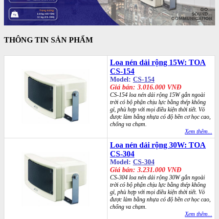
THÔNG TIN SẢN PHẨM
Loa nén dải rộng 15W: TOA
CS-154
Model:
CS-154
Giá bán: 3.016.000 VNĐ
CS-154 loa nén dải rộng 15W gắn ngoài
trời có bộ phận chịu lực bằng thép không
gỉ, phù hợp với mọi điều kiện thời tiết. Vỏ
được làm bằng nhựa có độ bền cơ học cao,
chống va chạm.
Xem thêm...
Loa nén dải rộng 30W: TOA
CS-304
Model:
CS-304
Giá bán: 3.231.000 VNĐ
CS-304 loa nén dải rộng 30W gắn ngoài
trời có bộ phận chịu lực bằng thép không
gỉ, phù hợp với mọi điều kiện thời tiết. Vỏ
được làm bằng nhựa có độ bền cơ học cao,
chống va chạm.
Xem thêm...