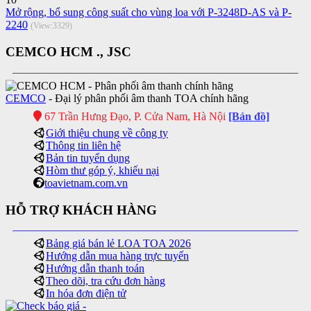
Mở rộng, bổ sung công suất cho vùng loa với P-3248D-AS và P-
2240
(View:3329)
CEMCO HCM ., JSC
CEMCO
- Đại lý phân phối âm thanh TOA chính hãng
67 Trần Hưng Đạo, P. Cửa Nam, Hà Nội
[Bản đồ]
Giới thiệu chung về công ty
Thông tin liên hệ
Bản tin tuyển dụng
Hòm thư góp ý, khiếu nại
toavietnam.com.vn
HỖ TRỢ KHÁCH HÀNG
Bảng giá bán lẻ LOA TOA 2026
Hướng dẫn mua hàng trực tuyến
Hướng dẫn thanh toán
Theo dõi, tra cứu đơn hàng
In hóa đơn điện tử