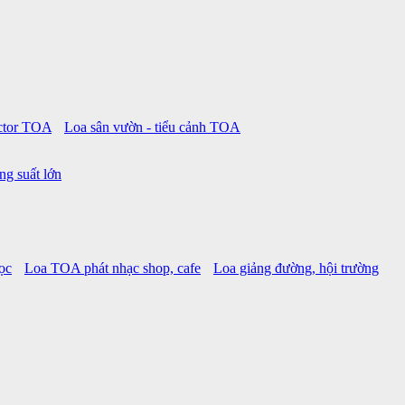
ctor TOA
Loa sân vườn - tiểu cảnh TOA
ng suất lớn
ọc
Loa TOA phát nhạc shop, cafe
Loa giảng đường, hội trường