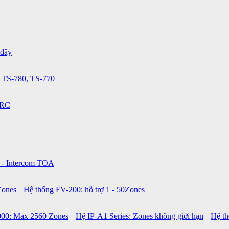
 dây
 TS-780, TS-770
0RC
 - Intercom TOA
Zones
Hệ thống FV-200: hỗ trợ 1 - 50Zones
00: Max 2560 Zones
Hệ IP-A1 Series: Zones không giới hạn
Hệ t