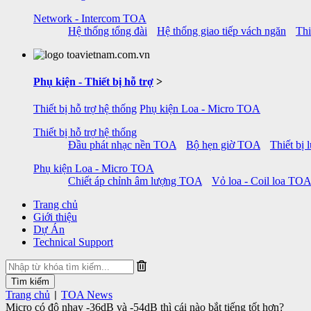
Network - Intercom TOA
Hệ thống tổng đài
Hệ thống giao tiếp vách ngăn
Thi
Phụ kiện - Thiết bị hỗ trợ
>
Thiết bị hỗ trợ hệ thống
Phụ kiện Loa - Micro TOA
Thiết bị hỗ trợ hệ thống
Đầu phát nhạc nền TOA
Bộ hẹn giờ TOA
Thiết bị
Phụ kiện Loa - Micro TOA
Chiết áp chỉnh âm lượng TOA
Vỏ loa - Coil loa TOA
Trang chủ
Giới thiệu
Dự Án
Technical Support
Trang chủ
TOA News
|
Micro có độ nhạy -36dB và -54dB thì cái nào bắt tiếng tốt hơn?