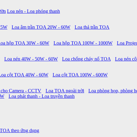
ườn
Loa nén - Loa phóng thanh
 15W
Loa âm trần TOA 20W - 60W
Loa thả trần TOA
Loa hộp TOA 30W - 60W
Loa hộp TOA 100W - 1000W
Loa Proje
Loa nén 40W - 50W - 60W
Loa chống cháy nổ TOA
Loa nén cô
Loa cột TOA 40W - 60W
Loa cột TOA 100W - 600W
 cho Camera - CCTV
Loa TOA ngoài trời
Loa phòng họp, phòng h
0W
Loa phát thanh - Loa truyền thanh
 TOA theo ứng dụng