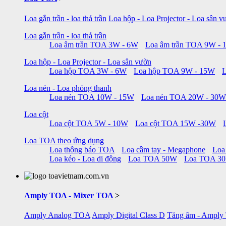
Loa gắn trần - loa thả trần
Loa hộp - Loa Projector - Loa sân v
Loa gắn trần - loa thả trần
Loa âm trần TOA 3W - 6W
Loa âm trần TOA 9W -
Loa hộp - Loa Projector - Loa sân vườn
Loa hộp TOA 3W - 6W
Loa hộp TOA 9W - 15W
Loa nén - Loa phóng thanh
Loa nén TOA 10W - 15W
Loa nén TOA 20W - 30W
Loa cột
Loa cột TOA 5W - 10W
Loa cột TOA 15W -30W
Loa TOA theo ứng dụng
Loa thông báo TOA
Loa cầm tay - Megaphone
Loa
Loa kéo - Loa di động
Loa TOA 50W
Loa TOA 3
Amply TOA - Mixer TOA
>
Amply Analog TOA
Amply Digital Class D
Tăng âm - Amply