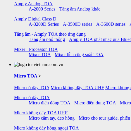
Amply Analog TOA
A-2000 Series
Tăng âm Analog khác
Amply Digital Class D
A-3200D Series
A-3500D series
A-3600D series
Tăng âm - Amply TOA theo ứng dụng
Tăng âm phổ thông
Amply TOA phát nhạc qua Blue
Mixer - Processor TOA
Mixer TOA
Mixer liền công suất TOA
Micro TOA
>
Micro có dây TOA
Micro không dây TOA UHF
Micro không
Micro có dây TOA
Micro điện động TOA
Micro điện dung TOA
Micro
Micro không dây TOA UHF
Micro cầm tay, đeo hông
Micro cho tour guide, phiên
Micro không dây hồng ngoại TOA