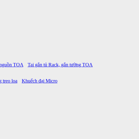
p nguồn TOA
Tai gắn tủ Rack, gắn tường TOA
 treo loa
Khuếch đại Micro