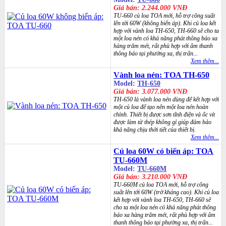
Giá bán: 2.244.000 VNĐ
TU-660 củ loa TOA mới, hỗ trợ công suất
lên tới 60W (không biến áp). Khi củ loa kết
hợp với vành loa TH-650, TH-660 sẽ cho ta
một loa nén có khả năng phát thông báo xa
hàng trăm mét, rất phù hợp với âm thanh
thông báo tại phường xa, thị trấn...
Xem thêm...
Vành loa nén: TOA TH-650
Model:
TH-650
Giá bán: 3.077.000 VNĐ
TH-650 là vành loa nén dùng để kết hợp với
một củ loa để tạo nên một loa nén hoàn
chỉnh. Thiết bị được sơn tĩnh điện và ốc vít
được làm từ thép không gỉ giúp đảm bảo
khả năng chịu thời tiết của thiết bị.
Xem thêm...
Củ loa 60W có biến áp: TOA
TU-660M
Model:
TU-660M
Giá bán: 3.210.000 VNĐ
TU-660M củ loa TOA mới, hỗ trợ công
suất lên tới 60W (trở kháng cao). Khi củ loa
kết hợp với vành loa TH-650, TH-660 sẽ
cho ta một loa nén có khả năng phát thông
báo xa hàng trăm mét, rất phù hợp với âm
thanh thông báo tại phường xa, thị trấn...