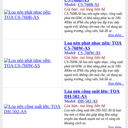
Model:
CS-760B-AS
Giá bán: vui lòng liên hệ
CS-760B-AS loa nén nghe nhạc, công suất
phát tới 60W, có khả năng phát xa từ 100-
400m và IP66 cho phép loa lắp trực tiếp
ngoài trời, không cần mái che, sử dụng tại
quảng trường, công viên, bãi đỗ xe…
Xem thêm...
Loa nén phát nhạc nền: TOA
CS-760W-AS
Model:
CS-760W-AS
Giá bán: vui lòng liên hệ
CS-760W-AS loa nén nghe nhạc, công suất
phát tới 60W, có khả năng phát xa từ 100-
400m và IP66 cho phép loa lắp trực tiếp
ngoài trời, không cần mái che, sử dụng tại
quảng trường, công viên, bãi đỗ xe…
Xem thêm...
Loa nén công suất lớn: TOA
DH-502-AS
Model:
DH-502-AS
Giá bán: vui lòng liên hệ
Loa nén công suất lớn DH-502-AS là loại
loa nén có thân dài giúp tăng khả năng
truyền âm thanh mạnh mẽ và rõ ràng tới
khoảng cách xa.
Xem thêm...