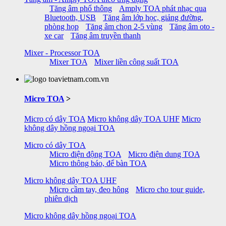
Tăng âm phổ thông
Amply TOA phát nhạc qua
Bluetooth, USB
Tăng âm lớp học, giảng đường,
phòng họp
Tăng âm chọn 2-5 vùng
Tăng âm oto -
xe car
Tăng âm truyền thanh
Mixer - Processor TOA
Mixer TOA
Mixer liền công suất TOA
Micro TOA
>
Micro có dây TOA
Micro không dây TOA UHF
Micro
không dây hồng ngoại TOA
Micro có dây TOA
Micro điện động TOA
Micro điện dung TOA
Micro thông báo, để bàn TOA
Micro không dây TOA UHF
Micro cầm tay, đeo hông
Micro cho tour guide,
phiên dịch
Micro không dây hồng ngoại TOA