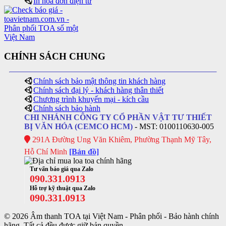
In hóa đơn điện tử
CHÍNH SÁCH CHUNG
Chính sách bảo mật thông tin khách hàng
Chính sách đại lý - khách hàng thân thiết
Chương trình khuyến mại - kích cầu
Chính sách bảo hành
CHI NHÁNH CÔNG TY CỔ PHẦN VẬT TƯ THIẾT
BỊ VĂN HÓA (CEMCO HCM)
- MST: 0100110630-005
291A Đường Ung Văn Khiêm, Phường Thạnh Mỹ Tây,
Hỗ Chí Minh
[Bản đồ]
Tư vấn báo giá qua Zalo
090.331.0913
Hỗ trợ kỹ thuật qua Zalo
090.331.0913
© 2026 Âm thanh TOA tại Việt Nam - Phân phối - Bảo hành chính
hãng .Tất cả đều được giữ bản quyền.