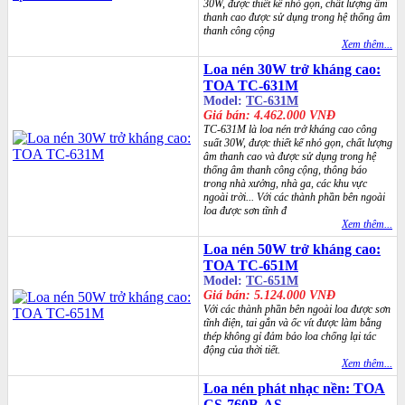
30W, được thiết kế nhỏ gọn, chất lượng âm
thanh cao được sử dụng trong hệ thống âm
thanh công cộng
Xem thêm...
Loa nén 30W trở kháng cao:
TOA TC-631M
Model:
TC-631M
Giá bán: 4.462.000 VNĐ
TC-631M là loa nén trở kháng cao công
suất 30W, được thiết kế nhỏ gọn, chất lượng
âm thanh cao và được sử dụng trong hệ
thống âm thanh công cộng, thông báo
trong nhà xưởng, nhà ga, các khu vực
ngoài trời... Với các thành phần bên ngoài
loa được sơn tĩnh đ
Xem thêm...
Loa nén 50W trở kháng cao:
TOA TC-651M
Model:
TC-651M
Giá bán: 5.124.000 VNĐ
Với các thành phần bên ngoài loa được sơn
tĩnh điện, tai gắn và ốc vít được làm bằng
thép không gỉ đảm bảo loa chống lại tác
động của thời tiết.
Xem thêm...
Loa nén phát nhạc nền: TOA
CS-760B-AS