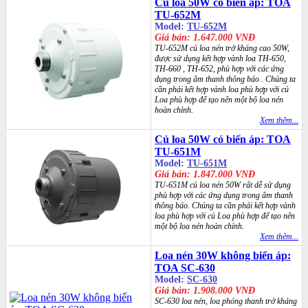
Củ loa 50W có biến áp: TOA
TU-652M
Model:
TU-652M
Giá bán: 1.647.000 VNĐ
TU-652M củ loa nén trở kháng cao 50W,
được sử dụng kết hợp vành loa TH-650,
TH-660 , TH-652, phù hợp với các ứng
dụng trong âm thanh thông báo . Chúng ta
cần phải kết hợp vành loa phù hợp với củ
Loa phù hợp để tạo nên một bộ loa nén
hoàn chỉnh.
Xem thêm...
Củ loa 50W có biến áp: TOA
TU-651M
Model:
TU-651M
Giá bán: 1.847.000 VNĐ
TU-651M củ loa nén 50W rất dễ sử dụng
phù hợp với các ứng dụng trong âm thanh
thông báo. Chúng ta cần phải kết hợp vành
loa phù hợp với củ Loa phù hợp để tạo nên
một bộ loa nén hoàn chỉnh.
Xem thêm...
Loa nén 30W không biến áp:
TOA SC-630
Model:
SC-630
Giá bán: 1.908.000 VNĐ
SC-630 loa nén, loa phóng thanh trở kháng