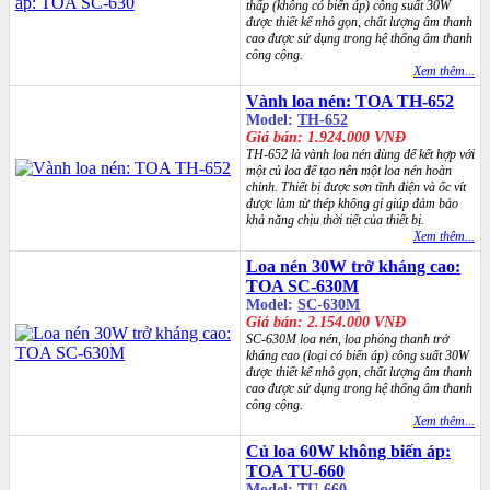
thấp (không có biến áp) công suất 30W
được thiết kế nhỏ gọn, chất lượng âm thanh
cao được sử dụng trong hệ thống âm thanh
công cộng.
Xem thêm...
Vành loa nén: TOA TH-652
Model:
TH-652
Giá bán: 1.924.000 VNĐ
TH-652 là vành loa nén dùng để kết hợp với
một củ loa để tạo nên một loa nén hoàn
chỉnh. Thiết bị được sơn tĩnh điện và ốc vít
được làm từ thép không gỉ giúp đảm bảo
khả năng chịu thời tiết của thiết bị.
Xem thêm...
Loa nén 30W trở kháng cao:
TOA SC-630M
Model:
SC-630M
Giá bán: 2.154.000 VNĐ
SC-630M loa nén, loa phóng thanh trở
kháng cao (loại có biến áp) công suất 30W
được thiết kế nhỏ gọn, chất lượng âm thanh
cao được sử dụng trong hệ thống âm thanh
công cộng.
Xem thêm...
Củ loa 60W không biến áp:
TOA TU-660
Model:
TU-660