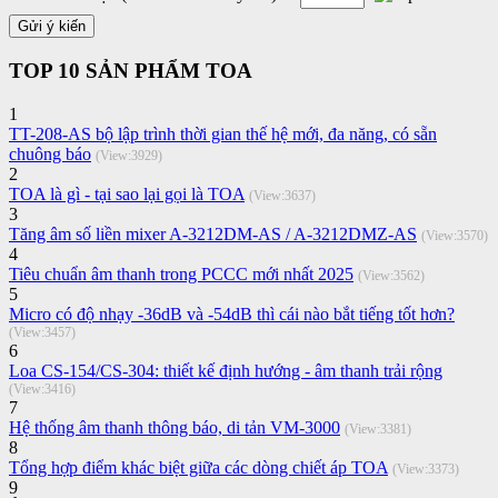
TOP 10 SẢN PHẨM TOA
1
TT-208-AS bộ lập trình thời gian thế hệ mới, đa năng, có sẵn
chuông báo
(View:3929)
2
TOA là gì - tại sao lại gọi là TOA
(View:3637)
3
Tăng âm số liền mixer A-3212DM-AS / A-3212DMZ-AS
(View:3570)
4
Tiêu chuẩn âm thanh trong PCCC mới nhất 2025
(View:3562)
5
Micro có độ nhạy -36dB và -54dB thì cái nào bắt tiếng tốt hơn?
(View:3457)
6
Loa CS-154/CS-304: thiết kế định hướng - âm thanh trải rộng
(View:3416)
7
Hệ thống âm thanh thông báo, di tản VM-3000
(View:3381)
8
Tổng hợp điểm khác biệt giữa các dòng chiết áp TOA
(View:3373)
9