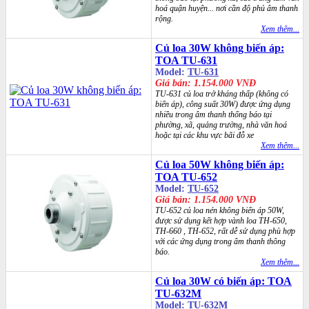
hoá quận huyện... nơi cần độ phủ âm thanh
rộng.
Xem thêm...
Củ loa 30W không biến áp:
TOA TU-631
Model:
TU-631
Giá bán: 1.154.000 VNĐ
TU-631 củ loa trở kháng thấp (không có
biến áp), công suất 30W) được ứng dụng
nhiều trong âm thanh thống báo tại
phường, xã, quảng trường, nhà văn hoá
hoặc tại các khu vực bãi đỗ xe
Xem thêm...
Củ loa 50W không biến áp:
TOA TU-652
Model:
TU-652
Giá bán: 1.154.000 VNĐ
TU-652 củ loa nén không biến áp 50W,
được sử dụng kết hợp vành loa TH-650,
TH-660 , TH-652, rất dễ sử dụng phù hợp
với các ứng dụng trong âm thanh thông
báo.
Xem thêm...
Củ loa 30W có biến áp: TOA
TU-632M
Model:
TU-632M