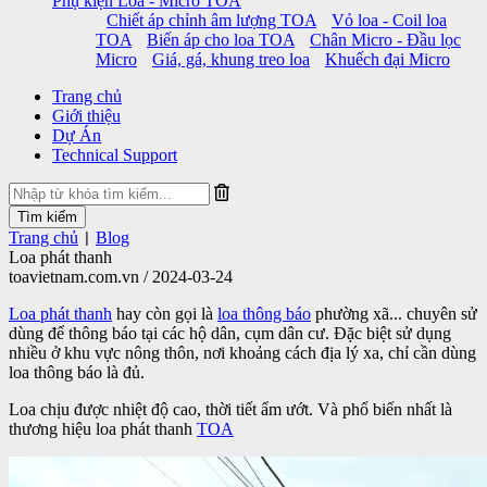
Phụ kiện Loa - Micro TOA
Chiết áp chỉnh âm lượng TOA
Vỏ loa - Coil loa
TOA
Biến áp cho loa TOA
Chân Micro - Đầu lọc
Micro
Giá, gá, khung treo loa
Khuếch đại Micro
Trang chủ
Giới thiệu
Dự Án
Technical Support
Trang chủ
Blog
|
Loa phát thanh
toavietnam.com.vn / 2024-03-24
Loa phát thanh
hay còn gọi là
loa thông báo
phường xã... chuyên sử
dùng để thông báo tại các hộ dân, cụm dân cư. Đặc biệt sử dụng
nhiều ở khu vực nông thôn, nơi khoảng cách địa lý xa, chỉ cần dùng
loa thông báo là đủ.
Loa chịu được nhiệt độ cao, thời tiết ẩm ướt. Và phổ biến nhất là
thương hiệu loa phát thanh
TOA