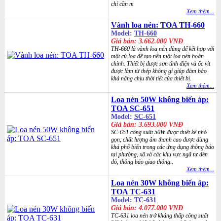
chỉ cần m
Xem thêm...
Vành loa nén: TOA TH-660
Model:
TH-660
Giá bán: 3.662.000 VNĐ
TH-660 là vành loa nén dùng để kết hợp với
một củ loa để tạo nên một loa nén hoàn
chỉnh. Thiết bị được sơn tĩnh điện và ốc vít
được làm từ thép không gỉ giúp đảm bảo
khả năng chịu thời tiết của thiết bị.
Xem thêm...
Loa nén 50W không biến áp:
TOA SC-651
Model:
SC-651
Giá bán: 3.693.000 VNĐ
SC-651 công suất 50W được thiết kế nhỏ
gọn, chất lượng âm thanh cao được dùng
khá phổ biến trong các ứng dụng thông báo
tại phường, xã và các khu vực ngã tư đèn
đỏ, thông báo giao thông..
Xem thêm...
Loa nén 30W không biến áp:
TOA TC-631
Model:
TC-631
Giá bán: 4.077.000 VNĐ
TC-631 loa nén trở kháng thấp công suất