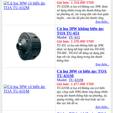
Giá bán: 1.354.000 VNĐ
TU-632M củ loa trở kháng cao 30W, được
sử dụng nhiều trong âm thanh thông báo
tại phường xã, các trung tâm văn hoá quận
huyện... nơi cần độ phủ âm thanh rộng.
Xem thêm...
Củ loa 50W không biến áp:
TOA TU-651
Model:
TU-651
Giá bán: 1.370.000 VNĐ
TU-651 củ loa nén không biến áp 50W,
được sử dụng kết hợp vành loa TH-650,
TH-660 , TH-652 dễ dàng sử dụng phù
hợp với các ứng dụng trong âm thanh
thông báo.
Xem thêm...
Củ loa 30W có biến áp: TOA
TU-631M
Model:
TU-631M
Giá bán: 1.477.000 VNĐ
TU-631M củ loa trở kháng cao (có biến
áp), công suất 30W) được ứng dụng nhiều
trong âm thanh thống báo tại phường, xã,
quảng trường, nhà văn hoá hoặc tại các
khu vực bãi đỗ xe.
Xem thêm...