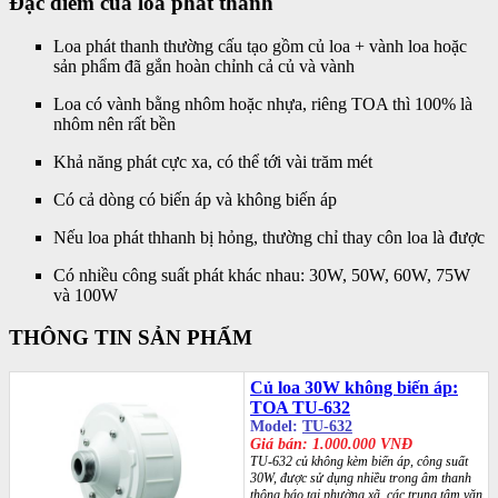
Đặc điểm của loa phát thanh
Loa phát thanh thường cấu tạo gồm củ loa + vành loa hoặc
sản phẩm đã gắn hoàn chỉnh cả củ và vành
Loa có vành bằng nhôm hoặc nhựa, riêng TOA thì 100% là
nhôm nên rất bền
Khả năng phát cực xa, có thể tới vài trăm mét
Có cả dòng có biến áp và không biến áp
Nếu loa phát thhanh bị hỏng, thường chỉ thay côn loa là được
Có nhiều công suất phát khác nhau: 30W, 50W, 60W, 75W
và 100W
THÔNG TIN SẢN PHẨM
Củ loa 30W không biến áp:
TOA TU-632
Model:
TU-632
Giá bán: 1.000.000 VNĐ
TU-632 củ không kèm biến áp, công suất
30W, được sử dụng nhiều trong âm thanh
thông báo tại phường xã, các trung tâm văn