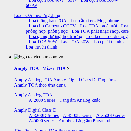
Loa cột TOA 40W - 60W
Loa cột TOA 100W -
600W
Loa TOA theo ứng dụng
Loa thông báo TOA
Loa cầm tay - Megaphone
Loa cho Camera - CCTV
Loa TOA ngoài trời
Loa
phòng họp, phòng học
Loa TOA phát nhạc shop, cafe
Loa giảng đường, hội trường
Loa kéo - Loa di động
Loa TOA 50W
Loa TOA 30W
Loa phát thanh -
Loa truyền thanh
Amply TOA - Mixer TOA
>
Amply Analog TOA
Amply Digital Class D
Tăng âm -
Amply TOA theo ứng dụng
Amply Analog TOA
A-2000 Series
Tăng âm Analog khác
Amply Digital Class D
A-3200D Series
A-3500D series
A-3600D series
A-5000 series
Amply - Tăng âm Prosound
Tăng âm - Amply TOA theo ứng dụng