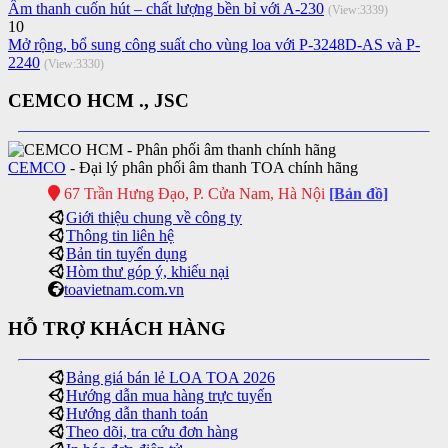
Âm thanh cuốn hút – chất lượng bền bỉ với A-230
(View:3339)
10
Mở rộng, bổ sung công suất cho vùng loa với P-3248D-AS và P-
2240
(View:3330)
CEMCO HCM ., JSC
CEMCO
- Đại lý phân phối âm thanh TOA chính hãng
67 Trần Hưng Đạo, P. Cửa Nam, Hà Nội
[Bản đồ]
Giới thiệu chung về công ty
Thông tin liên hệ
Bản tin tuyển dụng
Hòm thư góp ý, khiếu nại
toavietnam.com.vn
HỖ TRỢ KHÁCH HÀNG
Bảng giá bán lẻ LOA TOA 2026
Hướng dẫn mua hàng trực tuyến
Hướng dẫn thanh toán
Theo dõi, tra cứu đơn hàng