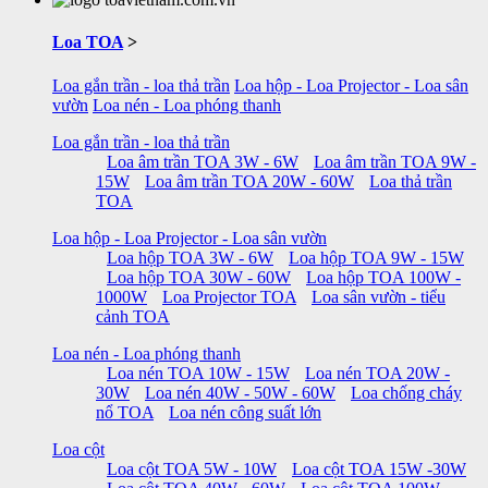
Loa TOA
>
Loa gắn trần - loa thả trần
Loa hộp - Loa Projector - Loa sân
vườn
Loa nén - Loa phóng thanh
Loa gắn trần - loa thả trần
Loa âm trần TOA 3W - 6W
Loa âm trần TOA 9W -
15W
Loa âm trần TOA 20W - 60W
Loa thả trần
TOA
Loa hộp - Loa Projector - Loa sân vườn
Loa hộp TOA 3W - 6W
Loa hộp TOA 9W - 15W
Loa hộp TOA 30W - 60W
Loa hộp TOA 100W -
1000W
Loa Projector TOA
Loa sân vườn - tiểu
cảnh TOA
Loa nén - Loa phóng thanh
Loa nén TOA 10W - 15W
Loa nén TOA 20W -
30W
Loa nén 40W - 50W - 60W
Loa chống cháy
nổ TOA
Loa nén công suất lớn
Loa cột
Loa cột TOA 5W - 10W
Loa cột TOA 15W -30W