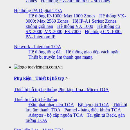
Zones
Hệ thống FV-200: hỗ trợ 1 - 50Zones
Hệ thống PA Digital TOA
Hệ thống IP-1000: Max 1000 Zones
Hệ thống VX-
3000: Max 2560 Zones
Hệ IP-A1 Series: Zones
không giới hạn
Hệ thống VX-1000
Hệ thống cũ
SX-2000, VX-2000, FS-7000
Hệ thống CX-1000:
PA- Intercom IP
Network - Intercom TOA
Hệ thống tổng đài
Hệ thống giao tiếp vách ngăn
Thiết bị truyền âm thanh qua mạng
Phụ kiện - Thiết bị hỗ trợ
>
Thiết bị hỗ trợ hệ thống
Phụ kiện Loa - Micro TOA
Thiết bị hỗ trợ hệ thống
Đầu phát nhạc nền TOA
Bộ hẹn giờ TOA
Thiết bị
lưu âm thanh TOA
Pannel - bảng điều khiển TOA
Adapter - bộ cấp nguồn TOA
Tai gắn tủ Rack, gắn
tường TOA