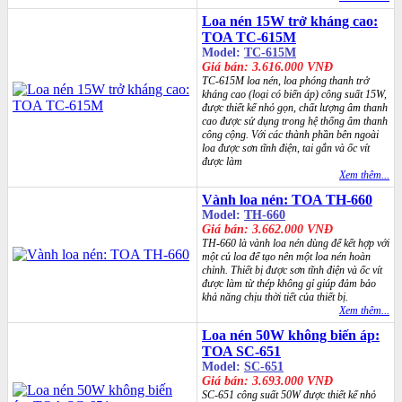
Loa nén 15W trở kháng cao:
TOA TC-615M
Model:
TC-615M
Giá bán: 3.616.000 VNĐ
TC-615M loa nén, loa phóng thanh trở
kháng cao (loại có biến áp) công suất 15W,
được thiết kế nhỏ gọn, chất lượng âm thanh
cao được sử dụng trong hệ thống âm thanh
công cộng. Với các thành phần bên ngoài
loa được sơn tĩnh điện, tai gắn và ốc vít
được làm
Xem thêm...
Vành loa nén: TOA TH-660
Model:
TH-660
Giá bán: 3.662.000 VNĐ
TH-660 là vành loa nén dùng để kết hợp với
một củ loa để tạo nên một loa nén hoàn
chỉnh. Thiết bị được sơn tĩnh điện và ốc vít
được làm từ thép không gỉ giúp đảm bảo
khả năng chịu thời tiết của thiết bị.
Xem thêm...
Loa nén 50W không biến áp:
TOA SC-651
Model:
SC-651
Giá bán: 3.693.000 VNĐ
SC-651 công suất 50W được thiết kế nhỏ