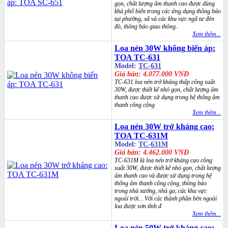
gọn, chất lượng âm thanh cao được dùng
khá phổ biến trong các ứng dụng thông báo
tại phường, xã và các khu vực ngã tư đèn
đỏ, thông báo giao thông..
Xem thêm...
Loa nén 30W không biến áp:
TOA TC-631
Model:
TC-631
Giá bán: 4.077.000 VNĐ
TC-631 loa nén trở kháng thấp công suất
30W, được thiết kế nhỏ gọn, chất lượng âm
thanh cao được sử dụng trong hệ thống âm
thanh công cộng
Xem thêm...
Loa nén 30W trở kháng cao:
TOA TC-631M
Model:
TC-631M
Giá bán: 4.462.000 VNĐ
TC-631M là loa nén trở kháng cao công
suất 30W, được thiết kế nhỏ gọn, chất lượng
âm thanh cao và được sử dụng trong hệ
thống âm thanh công cộng, thông báo
trong nhà xưởng, nhà ga, các khu vực
ngoài trời... Với các thành phần bên ngoài
loa được sơn tĩnh đ
Xem thêm...
Loa nén 50W trở kháng cao: