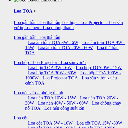
Loa TOA
>
Loa gắn trần - loa thả trần
Loa hộp - Loa Projector - Loa sân
vườn
Loa nén - Loa phóng thanh
Loa gắn trần - loa thả trần
Loa âm trần TOA 3W - 6W
Loa âm trần TOA 9W -
15W
Loa âm trần TOA 20W - 60W
Loa thả trần
TOA
Loa hộp - Loa Projector - Loa sân vườn
Loa hộp TOA 3W - 6W
Loa hộp TOA 9W - 15W
Loa hộp TOA 30W - 60W
Loa hộp TOA 100W -
1000W
Loa Projector TOA
Loa sân vườn - tiểu
cảnh TOA
Loa nén - Loa phóng thanh
Loa nén TOA 10W - 15W
Loa nén TOA 20W -
30W
Loa nén 40W - 50W - 60W
Loa chống cháy
nổ TOA
Loa nén công suất lớn
Loa cột
Loa cột TOA 5W - 10W
Loa cột TOA 15W -30W