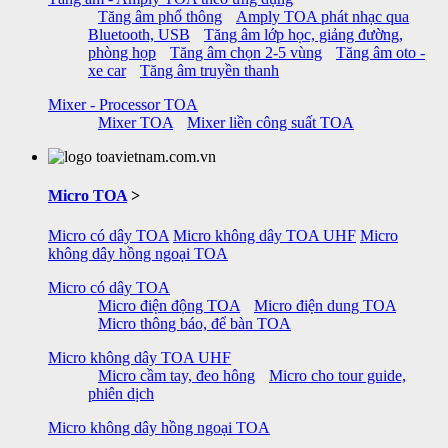
Tăng âm phổ thông
Amply TOA phát nhạc qua
Bluetooth, USB
Tăng âm lớp học, giảng đường,
phòng họp
Tăng âm chọn 2-5 vùng
Tăng âm oto -
xe car
Tăng âm truyền thanh
Mixer - Processor TOA
Mixer TOA
Mixer liền công suất TOA
Micro TOA
>
Micro có dây TOA
Micro không dây TOA UHF
Micro
không dây hồng ngoại TOA
Micro có dây TOA
Micro điện động TOA
Micro điện dung TOA
Micro thông báo, để bàn TOA
Micro không dây TOA UHF
Micro cầm tay, đeo hông
Micro cho tour guide,
phiên dịch
Micro không dây hồng ngoại TOA