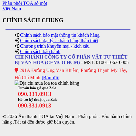
CHÍNH SÁCH CHUNG
Chính sách bảo mật thông tin khách hàng
Chính sách đại lý - khách hàng thân thiết
Chương trình khuyến mại - kích cầu
Chính sách bảo hành
CHI NHÁNH CÔNG TY CỔ PHẦN VẬT TƯ THIẾT
BỊ VĂN HÓA (CEMCO HCM)
- MST: 0100110630-005
291A Đường Ung Văn Khiêm, Phường Thạnh Mỹ Tây,
Hỗ Chí Minh
[Bản đồ]
Tư vấn báo giá qua Zalo
090.331.0913
Hỗ trợ kỹ thuật qua Zalo
090.331.0913
© 2026 Âm thanh TOA tại Việt Nam - Phân phối - Bảo hành chính
hãng .Tất cả đều được giữ bản quyền.