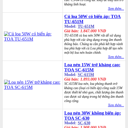
cao. CS-64 có công tắc xoay để thay đổi trở
kháng linh hoạt.
Xem thêm...
Củ loa 50W có biến áp: TOA
TU-651M
Model:
TU-651M
Giá bán: 1.847.000 VNĐ
TU-651M củ loa nén 50W rất dễ sử dụng
phù hợp với các ứng dụng trong âm thanh
thông báo. Chúng ta cần phải kết hợp vành
loa phù hợp với củ Loa phù hợp để tạo nên
một bộ loa nén hoàn chỉnh.
Xem thêm...
Loa nén 15W trở kháng cao:
TOA SC-615M
Model:
SC-615M
Giá bán: 1.893.000 VNĐ
SC-615M loa nén, loa phóng thanh trở
kháng cao (loại có biến áp) công suất 15W
được thiết kế nhỏ gọn, chất lượng âm thanh
cao được sử dụng trong hệ thống âm thanh
công cộng.
Xem thêm...
Loa nén 30W không biến áp:
TOA SC-630
Model:
SC-630
Giá bán: 1.908.000 VNĐ