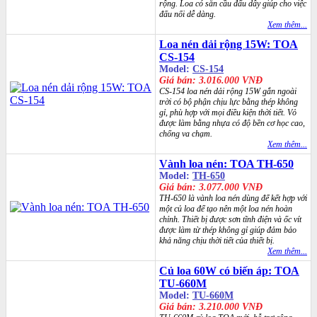
rộng. Loa có sẵn cầu đấu dây giúp cho việc
đấu nối dễ dàng.
Xem thêm...
Loa nén dải rộng 15W: TOA
CS-154
Model:
CS-154
Giá bán: 3.016.000 VNĐ
CS-154 loa nén dải rộng 15W gắn ngoài
trời có bộ phận chịu lực bằng thép không
gỉ, phù hợp với mọi điều kiện thời tiết. Vỏ
được làm bằng nhựa có độ bền cơ học cao,
chống va chạm.
Xem thêm...
Vành loa nén: TOA TH-650
Model:
TH-650
Giá bán: 3.077.000 VNĐ
TH-650 là vành loa nén dùng để kết hợp với
một củ loa để tạo nên một loa nén hoàn
chỉnh. Thiết bị được sơn tĩnh điện và ốc vít
được làm từ thép không gỉ giúp đảm bảo
khả năng chịu thời tiết của thiết bị.
Xem thêm...
Củ loa 60W có biến áp: TOA
TU-660M
Model:
TU-660M
Giá bán: 3.210.000 VNĐ