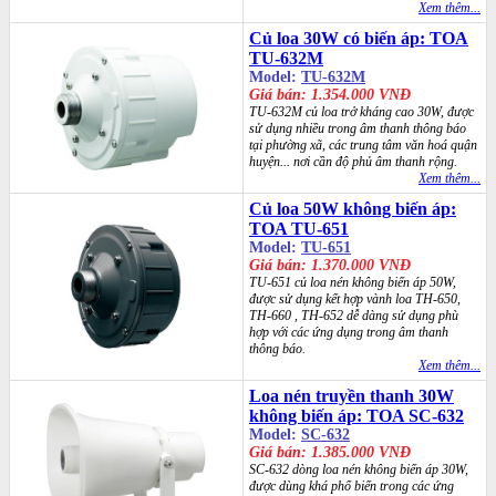
Xem thêm...
Củ loa 30W có biến áp: TOA
TU-632M
Model:
TU-632M
Giá bán: 1.354.000 VNĐ
TU-632M củ loa trở kháng cao 30W, được
sử dụng nhiều trong âm thanh thông báo
tại phường xã, các trung tâm văn hoá quận
huyện... nơi cần độ phủ âm thanh rộng.
Xem thêm...
Củ loa 50W không biến áp:
TOA TU-651
Model:
TU-651
Giá bán: 1.370.000 VNĐ
TU-651 củ loa nén không biến áp 50W,
được sử dụng kết hợp vành loa TH-650,
TH-660 , TH-652 dễ dàng sử dụng phù
hợp với các ứng dụng trong âm thanh
thông báo.
Xem thêm...
Loa nén truyền thanh 30W
không biến áp: TOA SC-632
Model:
SC-632
Giá bán: 1.385.000 VNĐ
SC-632 dòng loa nén không biến áp 30W,
được dùng khá phổ biến trong các ứng