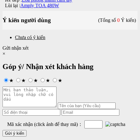
Lùi lại :
Amply TOA 480W
Ý kiến người dùng
(Tổng số
0
Ý kiến)
Chưa có ý kiến
Gửi nhận xét
×
Góp ý/ Nhận xét khách hàng
★
★
★
★
★
Mã xác nhận (click ảnh để thay mã)：