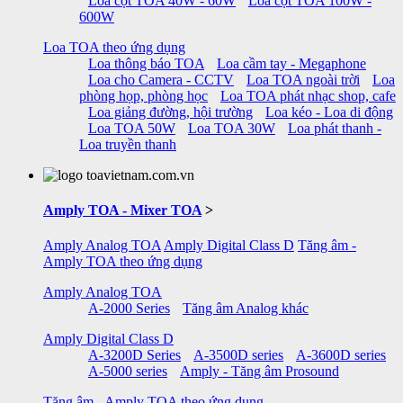
Loa cột TOA 40W - 60W
Loa cột TOA 100W -
600W
Loa TOA theo ứng dụng
Loa thông báo TOA
Loa cầm tay - Megaphone
Loa cho Camera - CCTV
Loa TOA ngoài trời
Loa
phòng họp, phòng học
Loa TOA phát nhạc shop, cafe
Loa giảng đường, hội trường
Loa kéo - Loa di động
Loa TOA 50W
Loa TOA 30W
Loa phát thanh -
Loa truyền thanh
Amply TOA - Mixer TOA
>
Amply Analog TOA
Amply Digital Class D
Tăng âm -
Amply TOA theo ứng dụng
Amply Analog TOA
A-2000 Series
Tăng âm Analog khác
Amply Digital Class D
A-3200D Series
A-3500D series
A-3600D series
A-5000 series
Amply - Tăng âm Prosound
Tăng âm - Amply TOA theo ứng dụng