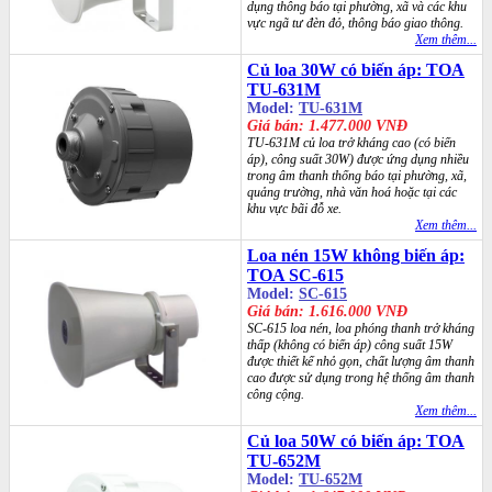
dụng thông báo tại phường, xã và các khu
vực ngã tư đèn đỏ, thông báo giao thông.
Xem thêm...
Củ loa 30W có biến áp: TOA
TU-631M
Model:
TU-631M
Giá bán: 1.477.000 VNĐ
TU-631M củ loa trở kháng cao (có biến
áp), công suất 30W) được ứng dụng nhiều
trong âm thanh thống báo tại phường, xã,
quảng trường, nhà văn hoá hoặc tại các
khu vực bãi đỗ xe.
Xem thêm...
Loa nén 15W không biến áp:
TOA SC-615
Model:
SC-615
Giá bán: 1.616.000 VNĐ
SC-615 loa nén, loa phóng thanh trở kháng
thấp (không có biến áp) công suất 15W
được thiết kế nhỏ gọn, chất lượng âm thanh
cao được sử dụng trong hệ thống âm thanh
công cộng.
Xem thêm...
Củ loa 50W có biến áp: TOA
TU-652M
Model:
TU-652M