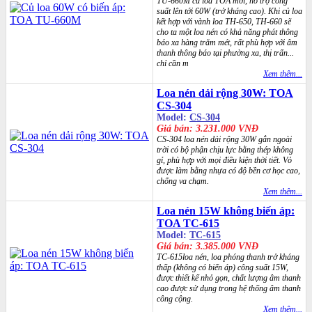
TU-660M củ loa TOA mới, hỗ trợ công
suất lên tới 60W (trở kháng cao). Khi củ loa
kết hợp với vành loa TH-650, TH-660 sẽ
cho ta một loa nén có khả năng phát thông
báo xa hàng trăm mét, rất phù hợp với âm
thanh thông báo tại phường xa, thị trấn...
chỉ cần m
Xem thêm...
Loa nén dải rộng 30W: TOA
CS-304
Model:
CS-304
Giá bán: 3.231.000 VNĐ
CS-304 loa nén dải rộng 30W gắn ngoài
trời có bộ phận chịu lực bằng thép không
gỉ, phù hợp với mọi điều kiện thời tiết. Vỏ
được làm bằng nhựa có độ bền cơ học cao,
chống va chạm.
Xem thêm...
Loa nén 15W không biến áp:
TOA TC-615
Model:
TC-615
Giá bán: 3.385.000 VNĐ
TC-615loa nén, loa phóng thanh trở kháng
thấp (không có biến áp) công suất 15W,
được thiết kế nhỏ gọn, chất lượng âm thanh
cao được sử dụng trong hệ thống âm thanh
công cộng.
Xem thêm...