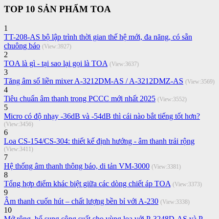
TOP 10 SẢN PHẨM TOA
1
TT-208-AS bộ lập trình thời gian thế hệ mới, đa năng, có sẵn
chuông báo
(View:3927)
2
TOA là gì - tại sao lại gọi là TOA
(View:3637)
3
Tăng âm số liền mixer A-3212DM-AS / A-3212DMZ-AS
(View:3569)
4
Tiêu chuẩn âm thanh trong PCCC mới nhất 2025
(View:3552)
5
Micro có độ nhạy -36dB và -54dB thì cái nào bắt tiếng tốt hơn?
(View:3456)
6
Loa CS-154/CS-304: thiết kế định hướng - âm thanh trải rộng
(View:3411)
7
Hệ thống âm thanh thông báo, di tản VM-3000
(View:3381)
8
Tổng hợp điểm khác biệt giữa các dòng chiết áp TOA
(View:3373)
9
Âm thanh cuốn hút – chất lượng bền bỉ với A-230
(View:3338)
10
Mở rộng, bổ sung công suất cho vùng loa với P-3248D-AS và P-