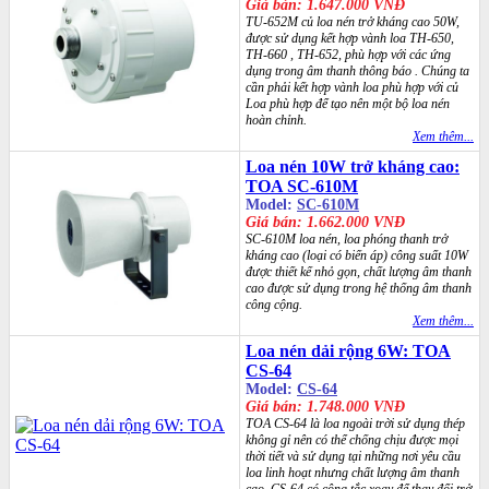
Giá bán: 1.647.000 VNĐ
TU-652M củ loa nén trở kháng cao 50W,
được sử dụng kết hợp vành loa TH-650,
TH-660 , TH-652, phù hợp với các ứng
dụng trong âm thanh thông báo . Chúng ta
cần phải kết hợp vành loa phù hợp với củ
Loa phù hợp để tạo nên một bộ loa nén
hoàn chỉnh.
Xem thêm...
Loa nén 10W trở kháng cao:
TOA SC-610M
Model:
SC-610M
Giá bán: 1.662.000 VNĐ
SC-610M loa nén, loa phóng thanh trở
kháng cao (loại có biến áp) công suất 10W
được thiết kế nhỏ gọn, chất lượng âm thanh
cao được sử dụng trong hệ thống âm thanh
công cộng.
Xem thêm...
Loa nén dải rộng 6W: TOA
CS-64
Model:
CS-64
Giá bán: 1.748.000 VNĐ
TOA CS-64 là loa ngoài trời sử dụng thép
không gỉ nên có thể chống chịu được mọi
thời tiết và sử dụng tại những nơi yêu cầu
loa linh hoạt nhưng chất lượng âm thanh