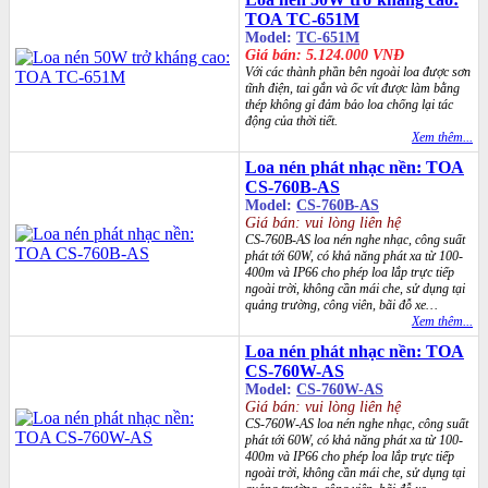
TOA TC-651M
Model:
TC-651M
Giá bán: 5.124.000 VNĐ
Với các thành phần bên ngoài loa được sơn
tĩnh điện, tai gắn và ốc vít được làm bằng
thép không gỉ đảm bảo loa chống lại tác
động của thời tiết.
Xem thêm...
Loa nén phát nhạc nền: TOA
CS-760B-AS
Model:
CS-760B-AS
Giá bán: vui lòng liên hệ
CS-760B-AS loa nén nghe nhạc, công suất
phát tới 60W, có khả năng phát xa từ 100-
400m và IP66 cho phép loa lắp trực tiếp
ngoài trời, không cần mái che, sử dụng tại
quảng trường, công viên, bãi đỗ xe…
Xem thêm...
Loa nén phát nhạc nền: TOA
CS-760W-AS
Model:
CS-760W-AS
Giá bán: vui lòng liên hệ
CS-760W-AS loa nén nghe nhạc, công suất
phát tới 60W, có khả năng phát xa từ 100-
400m và IP66 cho phép loa lắp trực tiếp
ngoài trời, không cần mái che, sử dụng tại