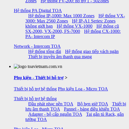
Zones
Hệ thống FV-200: hỗ trợ 1 - 50Zones
Hệ thống PA Digital TOA
Hệ thống IP-1000: Max 1000 Zones
Hệ thống VX-
3000: Max 2560 Zones
Hệ IP-A1 Series: Zones
không giới hạn
Hệ thống VX-1000
Hệ thống cũ
SX-2000, VX-2000, FS-7000
Hệ thống CX-1000:
PA- Intercom IP
Network - Intercom TOA
Hệ thống tổng đài
Hệ thống giao tiếp vách ngăn
Thiết bị truyền âm thanh qua mạng
Phụ kiện - Thiết bị hỗ trợ
>
Thiết bị hỗ trợ hệ thống
Phụ kiện Loa - Micro TOA
Thiết bị hỗ trợ hệ thống
Đầu phát nhạc nền TOA
Bộ hẹn giờ TOA
Thiết bị
lưu âm thanh TOA
Pannel - bảng điều khiển TOA
Adapter - bộ cấp nguồn TOA
Tai gắn tủ Rack, gắn
tường TOA