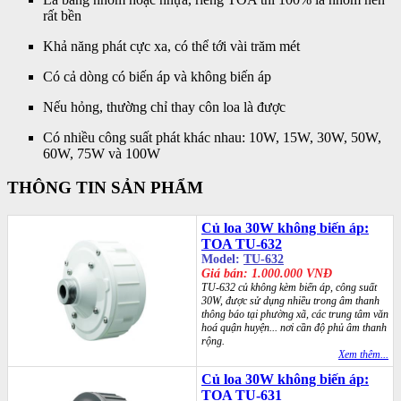
rất bền
Khả năng phát cực xa, có thể tới vài trăm mét
Có cả dòng có biến áp và không biến áp
Nếu hỏng, thường chỉ thay côn loa là được
Có nhiều công suất phát khác nhau: 10W, 15W, 30W, 50W,
60W, 75W và 100W
THÔNG TIN SẢN PHẨM
Củ loa 30W không biến áp:
TOA TU-632
Model:
TU-632
Giá bán: 1.000.000 VNĐ
TU-632 củ không kèm biến áp, công suất
30W, được sử dụng nhiều trong âm thanh
thông báo tại phường xã, các trung tâm văn
hoá quận huyện... nơi cần độ phủ âm thanh
rộng.
Xem thêm...
Củ loa 30W không biến áp:
TOA TU-631