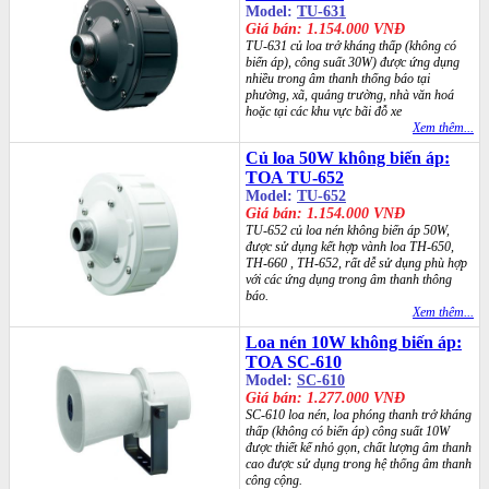
Model:
TU-631
Giá bán: 1.154.000 VNĐ
TU-631 củ loa trở kháng thấp (không có
biến áp), công suất 30W) được ứng dụng
nhiều trong âm thanh thống báo tại
phường, xã, quảng trường, nhà văn hoá
hoặc tại các khu vực bãi đỗ xe
Xem thêm...
Củ loa 50W không biến áp:
TOA TU-652
Model:
TU-652
Giá bán: 1.154.000 VNĐ
TU-652 củ loa nén không biến áp 50W,
được sử dụng kết hợp vành loa TH-650,
TH-660 , TH-652, rất dễ sử dụng phù hợp
với các ứng dụng trong âm thanh thông
báo.
Xem thêm...
Loa nén 10W không biến áp:
TOA SC-610
Model:
SC-610
Giá bán: 1.277.000 VNĐ
SC-610 loa nén, loa phóng thanh trở kháng
thấp (không có biến áp) công suất 10W
được thiết kế nhỏ gọn, chất lượng âm thanh
cao được sử dụng trong hệ thống âm thanh
công cộng.