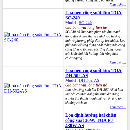
quảng trường, công viên, bãi đỗ xe…
Xem thêm...
Loa nén công suất lớn: TOA
SC-240
Model:
SC-240
Giá bán: vui lòng liên hệ
SC-240 có khả năng phân tán âm thanh
đồng đều ở mọi khu vực nhờ vào hướng
tính và phương pháp đúc áp lực nhôm. Loa
phù hợp với ứng dụng phát thông báo công
cộng từ xe ô tô hoặc các ứng dụng ngoài
trời khác đòi hỏi hướng tính rộng theo
chiều ngang.
Xem thêm...
Loa nén công suất lớn: TOA
DH-502-AS
Model:
DH-502-AS
Giá bán: vui lòng liên hệ
Loa nén công suất lớn DH-502-AS là loại
loa nén có thân dài giúp tăng khả năng
truyền âm thanh mạnh mẽ và rõ ràng tới
khoảng cách xa.
Xem thêm...
Loa định hướng hai chiều
công suất 30W: TOA PJ-
430W-AS