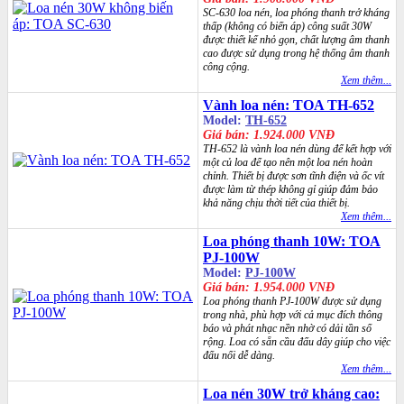
SC-630 loa nén, loa phóng thanh trở kháng
thấp (không có biến áp) công suất 30W
được thiết kế nhỏ gọn, chất lượng âm thanh
cao được sử dụng trong hệ thống âm thanh
công cộng.
Xem thêm...
Vành loa nén: TOA TH-652
Model:
TH-652
Giá bán: 1.924.000 VNĐ
TH-652 là vành loa nén dùng để kết hợp với
một củ loa để tạo nên một loa nén hoàn
chỉnh. Thiết bị được sơn tĩnh điện và ốc vít
được làm từ thép không gỉ giúp đảm bảo
khả năng chịu thời tiết của thiết bị.
Xem thêm...
Loa phóng thanh 10W: TOA
PJ-100W
Model:
PJ-100W
Giá bán: 1.954.000 VNĐ
Loa phóng thanh PJ-100W được sử dụng
trong nhà, phù hợp với cả mục đích thông
báo và phát nhạc nền nhờ có dải tần số
rộng. Loa có sẵn cầu đấu dây giúp cho việc
đấu nối dễ dàng.
Xem thêm...
Loa nén 30W trở kháng cao: