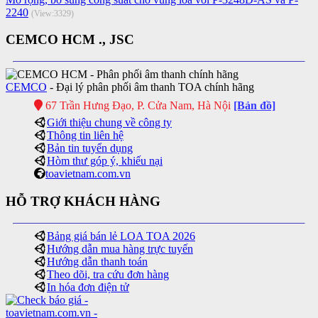
2240
(View:3329)
CEMCO HCM ., JSC
CEMCO
- Đại lý phân phối âm thanh TOA chính hãng
67 Trần Hưng Đạo, P. Cửa Nam, Hà Nội
[Bản đồ]
Giới thiệu chung về công ty
Thông tin liên hệ
Bản tin tuyển dụng
Hòm thư góp ý, khiếu nại
toavietnam.com.vn
HỖ TRỢ KHÁCH HÀNG
Bảng giá bán lẻ LOA TOA 2026
Hướng dẫn mua hàng trực tuyến
Hướng dẫn thanh toán
Theo dõi, tra cứu đơn hàng
In hóa đơn điện tử