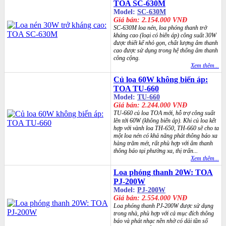
TOA SC-630M
Model:
SC-630M
Giá bán: 2.154.000 VNĐ
SC-630M loa nén, loa phóng thanh trở
kháng cao (loại có biến áp) công suất 30W
được thiết kế nhỏ gọn, chất lượng âm thanh
cao được sử dụng trong hệ thống âm thanh
công cộng.
Xem thêm...
Củ loa 60W không biến áp:
TOA TU-660
Model:
TU-660
Giá bán: 2.244.000 VNĐ
TU-660 củ loa TOA mới, hỗ trợ công suất
lên tới 60W (không biến áp). Khi củ loa kết
hợp với vành loa TH-650, TH-660 sẽ cho ta
một loa nén có khả năng phát thông báo xa
hàng trăm mét, rất phù hợp với âm thanh
thông báo tại phường xa, thị trấn...
Xem thêm...
Loa phóng thanh 20W: TOA
PJ-200W
Model:
PJ-200W
Giá bán: 2.554.000 VNĐ
Loa phóng thanh PJ-200W được sử dụng
trong nhà, phù hợp với cả mục đích thông
báo và phát nhạc nền nhờ có dải tần số