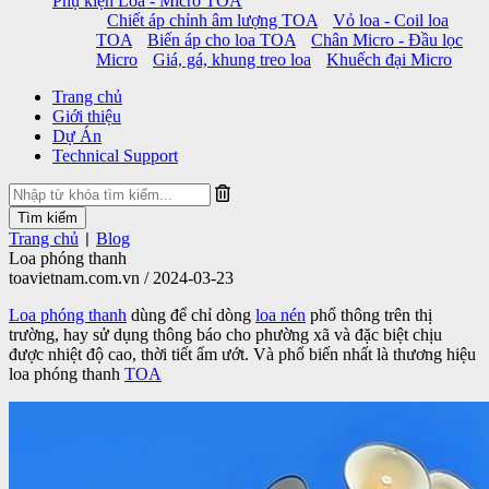
Phụ kiện Loa - Micro TOA
Chiết áp chỉnh âm lượng TOA
Vỏ loa - Coil loa
TOA
Biến áp cho loa TOA
Chân Micro - Đầu lọc
Micro
Giá, gá, khung treo loa
Khuếch đại Micro
Trang chủ
Giới thiệu
Dự Án
Technical Support
Trang chủ
Blog
|
Loa phóng thanh
toavietnam.com.vn / 2024-03-23
Loa phóng thanh
dùng để chỉ dòng
loa nén
phổ thông trên thị
trường, hay sử dụng thông báo cho phường xã và đặc biệt chịu
được nhiệt độ cao, thời tiết ẩm ướt. Và phổ biến nhất là thương hiệu
loa phóng thanh
TOA