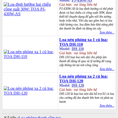
Model:
PJ-430W-AS
Giá bán: vui lòng liên hệ
PJ-430W-AS là loa định hướng có thể phát
được cả hai chiều có công suất 30W, được
thiết kế chuyên dụng để gắn nổi lên tường
hoặc trần nhà. Với cấu tạo gồm hai củ loa
chất lượng cao, loa đảm bảo khả năng phủ
âm thanh ổn định và đáng tin cậy
Xem thêm...
Loa nén phóng xa 1 củ loa:
TOA DH-110
Model:
DH-110
Giá bán: vui lòng liên hệ
DH-110 loại loa nén dài cho phép âm
thanh dễ dàng đi qua và lý tưởng để cung
cấp thông tin tại nơi công cộng.
Xem thêm...
Loa nén phóng xa 2 củ loa:
TOA DH-120
Model:
DH-120
Giá bán: vui lòng liên hệ
DH-120 là loại loa nén dài hỗ trợ 02 củ loa
cho cường độ âm thanh lớn hơn và phát xa
hươn.
Xem thêm...
Kế tiếp :
Loa phóng thanh cầm tay